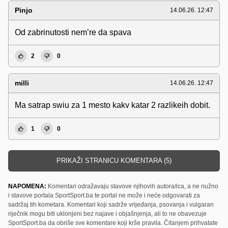
Pinjo
14.06.26. 12:47
Od zabrinutosti nem’re da spava
2
0
milli
14.06.26. 12:47
Ma satrap swiu za 1 mesto kakv katar 2 razlikeih dobit.
1
0
PRIKAŽI STRANICU KOMENTARA (5)
NAPOMENA:
Komentari odražavaju stavove njihovih autora/ica, a ne nužno
i stavove portala SportSport.ba te portal ne može i neće odgovarati za
sadržaj tih kometara. Komentari koji sadrže vrijeđanja, psovanja i vulgaran
riječnik mogu biti uklonjeni bez najave i objašnjenja, ali to ne obavezuje
SportSport.ba da obriše sve komentare koji krše pravila. Čitanjem prihvatate