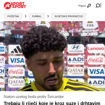
Prijava
Otvori profi
Ot
POČETNA
FUDBAL
SVJETSKO PRVENSTVO
Nakon uzetog boda protiv Švicarske
Trebaju li riječi koje je kroz suze i drhtavim