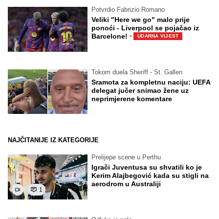
Potvrdio Fabrizio Romano
Veliki "Here we go" malo prije
ponoći - Liverpool se pojačao iz
·
Barcelone!
UDARNA VIJEST
Tokom duela Sheriff - St. Gallen
Sramota za kompletnu naciju: UEFA
delegat jučer snimao žene uz
neprimjerene komentare
NAJČITANIJE IZ KATEGORIJE
Prelijepe scene u Perthu
Igrači Juventusa su shvatili ko je
Kerim Alajbegović kada su stigli na
aerodrom u Australiji
1