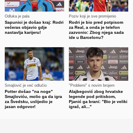
Odluka je pala
Poziv koji je sve promijenio
Sapunici je došao kraj: Rodri
Rodri je bio pred potpisom
večeras objavio gdje
za Real, a onda je telefon
nastavlja karijeru!
zazvonio: Zbog njega sada
ide u Barcelonu?
Smajlović je već odlučio
"Problemi" s novim brojem
Potter došao "na noge"
Alajbegović zbog hrvatske
Smajloviću, molio ga da igra
legende pod pritiskom,
za Švedsku, uslijedio je
Pjanić ga brani: "Bio je veliki
jasan odgovor!
igrač, ali..."