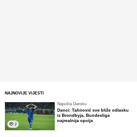
NAJNOVIJE VIJESTI
Napušta Dansku
Danci: Tahirović sve bliže odlasku
iz Brondbyja, Bundesliga
najrealnija opcija
2