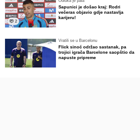
Odluka je pala
Sapunici je došao kraj: Rodri
večeras objavio gdje nastavlja
karijeru!
2
Vratili se u Barcelonu
Flick sinoć održao sastanak, pa
trojici igrača Barcelone saopštio da
napuste pripreme