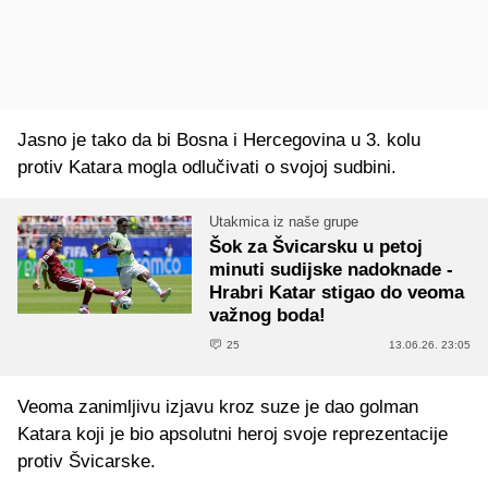
Jasno je tako da bi Bosna i Hercegovina u 3. kolu
protiv Katara mogla odlučivati o svojoj sudbini.
Utakmica iz naše grupe
Šok za Švicarsku u petoj
minuti sudijske nadoknade -
Hrabri Katar stigao do veoma
važnog boda!
25
13.06.26. 23:05
Veoma zanimljivu izjavu kroz suze je dao golman
Katara koji je bio apsolutni heroj svoje reprezentacije
protiv Švicarske.