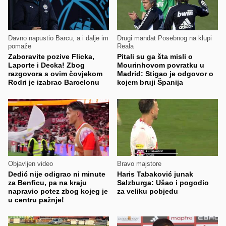
Davno napustio Barcu, a i dalje im
Drugi mandat Posebnog na klupi
pomaže
Reala
Zaboravite pozive Flicka,
Pitali su ga šta misli o
Laporte i Decka! Zbog
Mourinhovom povratku u
razgovora s ovim čovjekom
Madrid: Stigao je odgovor o
Rodri je izabrao Barcelonu
kojem bruji Španija
Objavljen video
Bravo majstore
Dedić nije odigrao ni minute
Haris Tabaković junak
za Benficu, pa na kraju
Salzburga: Ušao i pogodio
napravio potez zbog kojeg je
za veliku pobjedu
u centru pažnje!