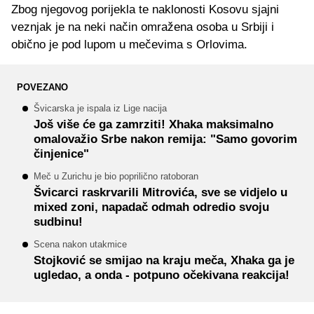
Zbog njegovog porijekla te naklonosti Kosovu sjajni
veznjak je na neki način omražena osoba u Srbiji i
obično je pod lupom u mečevima s Orlovima.
POVEZANO
Švicarska je ispala iz Lige nacija
Još više će ga zamrziti! Xhaka maksimalno
omalovažio Srbe nakon remija: "Samo govorim
činjenice"
Meč u Zurichu je bio poprilično ratoboran
Švicarci raskrvarili Mitrovića, sve se vidjelo u
mixed zoni, napadač odmah odredio svoju
sudbinu!
Scena nakon utakmice
Stojković se smijao na kraju meča, Xhaka ga je
ugledao, a onda - potpuno očekivana reakcija!