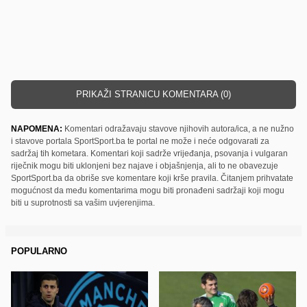
PRIKAŽI STRANICU KOMENTARA (0)
NAPOMENA:
Komentari odražavaju stavove njihovih autora/ica, a ne nužno
i stavove portala SportSport.ba te portal ne može i neće odgovarati za
sadržaj tih kometara. Komentari koji sadrže vrijeđanja, psovanja i vulgaran
riječnik mogu biti uklonjeni bez najave i objašnjenja, ali to ne obavezuje
SportSport.ba da obriše sve komentare koji krše pravila. Čitanjem prihvatate
mogućnost da među komentarima mogu biti pronađeni sadržaji koji mogu
biti u suprotnosti sa vašim uvjerenjima.
POPULARNO