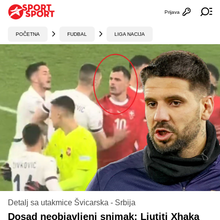
Prijava
Otvori profi
Ot
POČETNA
FUDBAL
LIGA NACIJA
Detalj sa utakmice Švicarska - Srbija
Dosad neobjavljeni snimak: Ljutiti Xhaka