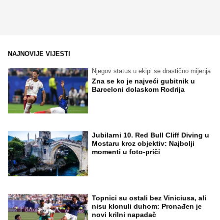
NAJNOVIJE VIJESTI
Njegov status u ekipi se drastično mijenja
Zna se ko je najveći gubitnik u
Barceloni dolaskom Rodrija
Jubilarni 10. Red Bull Cliff Diving u
Mostaru kroz objektiv: Najbolji
momenti u foto-priči
Topnici su ostali bez Viniciusa, ali
nisu klonuli duhom: Pronađen je
novi krilni napadač