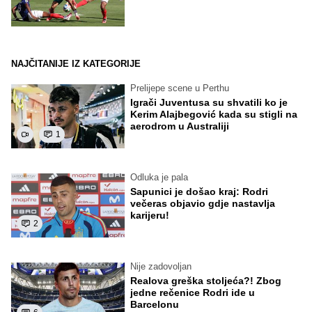
NAJČITANIJE IZ KATEGORIJE
Prelijepe scene u Perthu
Igrači Juventusa su shvatili ko je
Kerim Alajbegović kada su stigli na
aerodrom u Australiji
1
Odluka je pala
Sapunici je došao kraj: Rodri
večeras objavio gdje nastavlja
karijeru!
2
Nije zadovoljan
Realova greška stoljeća?! Zbog
jedne rečenice Rodri ide u
Barcelonu