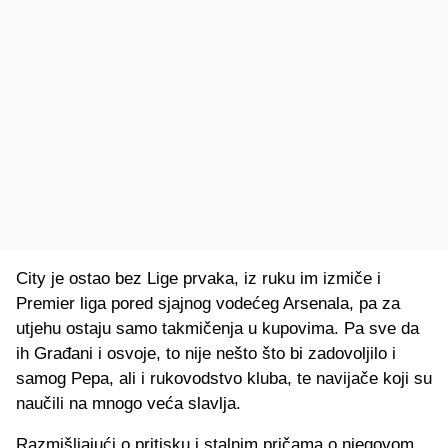
City je ostao bez Lige prvaka, iz ruku im izmiče i
Premier liga pored sjajnog vodećeg Arsenala, pa za
utjehu ostaju samo takmičenja u kupovima. Pa sve da
ih Građani i osvoje, to nije nešto što bi zadovoljilo i
samog Pepa, ali i rukovodstvo kluba, te navijače koji su
naučili na mnogo veća slavlja.
Razmišljajući o pritisku i stalnim pričama o njegovom