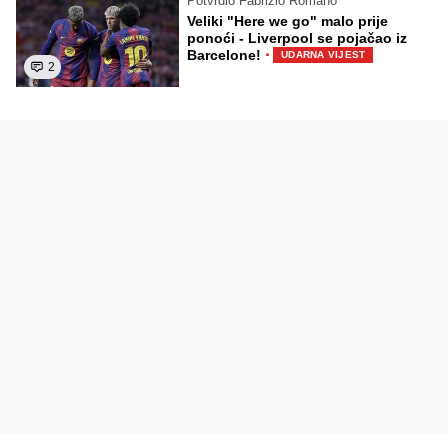
Potvrdio Fabrizio Romano
Veliki "Here we go" malo prije
ponoći - Liverpool se pojačao iz
·
Barcelone!
UDARNA VIJEST
2