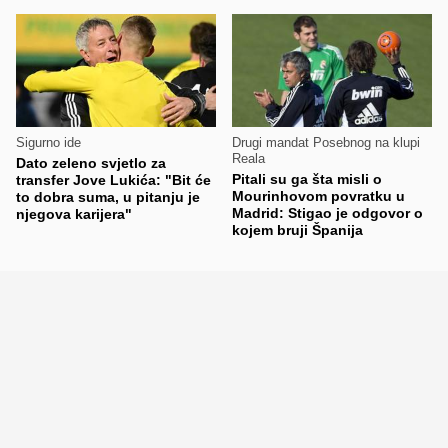
Sigurno ide
Drugi mandat Posebnog na klupi
Reala
Dato zeleno svjetlo za
Pitali su ga šta misli o
transfer Jove Lukića: "Bit će
Mourinhovom povratku u
to dobra suma, u pitanju je
Madrid: Stigao je odgovor o
njegova karijera"
kojem bruji Španija