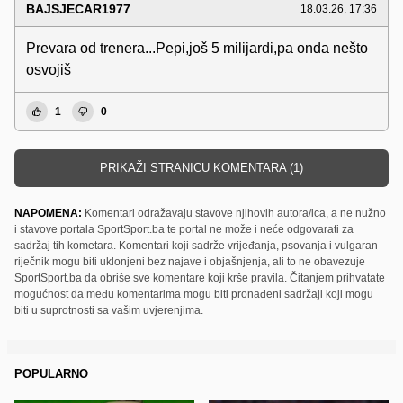
BAJSJECAR1977
18.03.26. 17:36
Prevara od trenera...Pepi,još 5 milijardi,pa onda nešto
osvojiš
1
0
PRIKAŽI STRANICU KOMENTARA (1)
NAPOMENA:
Komentari odražavaju stavove njihovih autora/ica, a ne nužno
i stavove portala SportSport.ba te portal ne može i neće odgovarati za
sadržaj tih kometara. Komentari koji sadrže vrijeđanja, psovanja i vulgaran
riječnik mogu biti uklonjeni bez najave i objašnjenja, ali to ne obavezuje
SportSport.ba da obriše sve komentare koji krše pravila. Čitanjem prihvatate
mogućnost da među komentarima mogu biti pronađeni sadržaji koji mogu
biti u suprotnosti sa vašim uvjerenjima.
POPULARNO