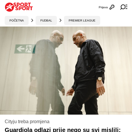
Prijava
Otvori profi
Ot
POČETNA
FUDBAL
PREMIER LEAGUE
Cityju treba promjena
Guardiola odlazi prije nego su svi mislili: