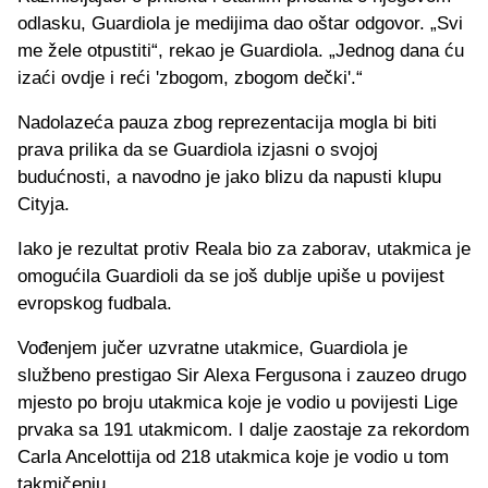
odlasku, Guardiola je medijima dao oštar odgovor. „Svi
me žele otpustiti“, rekao je Guardiola. „Jednog dana ću
izaći ovdje i reći 'zbogom, zbogom dečki'.“
Nadolazeća pauza zbog reprezentacija mogla bi biti
prava prilika da se Guardiola izjasni o svojoj
budućnosti, a navodno je jako blizu da napusti klupu
Cityja.
Iako je rezultat protiv Reala bio za zaborav, utakmica je
omogućila Guardioli da se još dublje upiše u povijest
evropskog fudbala.
Vođenjem jučer uzvratne utakmice, Guardiola je
službeno prestigao Sir Alexa Fergusona i zauzeo drugo
mjesto po broju utakmica koje je vodio u povijesti Lige
prvaka sa 191 utakmicom. I dalje zaostaje za rekordom
Carla Ancelottija od 218 utakmica koje je vodio u tom
takmičenju.