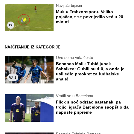
Navijači bijesni
Muk u Trabzonsporu: Veliko
pojačanje se povrijedilo već u 20.
minuti
NAJČITANIJE IZ KATEGORIJE
Ovo se ne viđa često
Bosanac Malik Tubić junak
Schalkea: Gubili su 4:0, a onda je
uslijedio preokret za fudbalske
1
anale!
Vratili se u Barcelonu
Flick sinoć održao sastanak, pa
trojici igrača Barcelone saopštio da
napuste pripreme