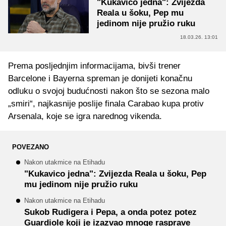
"Kukavico jedna": Zvijezda
Reala u šoku, Pep mu
jedinom nije pružio ruku
18.03.26. 13:01
Prema posljednjim informacijama, bivši trener
Barcelone i Bayerna spreman je donijeti konačnu
odluku o svojoj budućnosti nakon što se sezona malo
„smiri“, najkasnije poslije finala Carabao kupa protiv
Arsenala, koje se igra narednog vikenda.
POVEZANO
Nakon utakmice na Etihadu
"Kukavico jedna": Zvijezda Reala u šoku, Pep
mu jedinom nije pružio ruku
Nakon utakmice na Etihadu
Sukob Rudigera i Pepa, a onda potez potez
Guardiole koji je izazvao mnoge rasprave