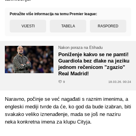
Potražite više informacija na temu Premier league:
VIJESTI
TABELA
RASPORED
Nakon poraza na Etihadu
Poniženje kakvo se ne pamti!
Guardiola bez dlake na jeziku
jednom rečenicom "zgazio"
Real Madrid!
9
18.03.26. 00:24
Naravno, počinje se već nagađati s raznim imenima, a
engleski mediji tvrde da će, ko god da bude izabran, biti
svakako veliko iznenađenje, mada se još ne naziru
neka konkretna imena za klupu Cityja.