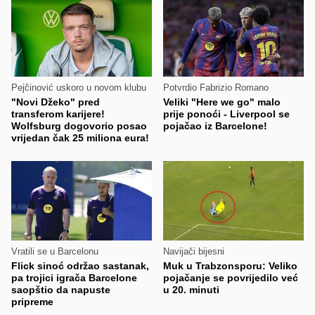
Pejčinović uskoro u novom klubu
Potvrdio Fabrizio Romano
"Novi Džeko" pred
Veliki "Here we go" malo
transferom karijere!
prije ponoći - Liverpool se
Wolfsburg dogovorio posao
pojačao iz Barcelone!
vrijedan čak 25 miliona eura!
Vratili se u Barcelonu
Navijači bijesni
Flick sinoć održao sastanak,
Muk u Trabzonsporu: Veliko
pa trojici igrača Barcelone
pojačanje se povrijedilo već
saopštio da napuste
u 20. minuti
pripreme