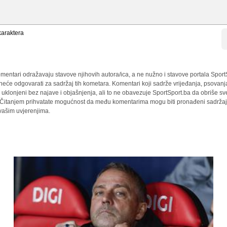
araktera
mentari odražavaju stavove njihovih autora/ica, a ne nužno i stavove portala Sport
 neće odgovarati za sadržaj tih kometara. Komentari koji sadrže vrijeđanja, psovanj
i uklonjeni bez najave i objašnjenja, ali to ne obavezuje SportSport.ba da obriše 
a. Čitanjem prihvatate mogućnost da među komentarima mogu biti pronađeni sadržaji
 vašim uvjerenjima.