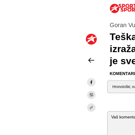
Goran Vuč
Teška
izraž
je sv
KOMENTARI 
Sortiraj
Komentar