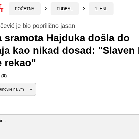
POČETNA
FUDBAL
1. HNL
ević je bio poprilično jasan
 sramota Hajduka došla do
aja kao nikad dosad: "Slaven 
e rekao"
(0)