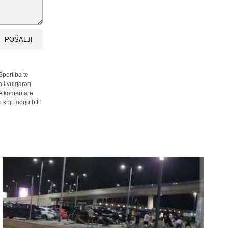
POŠALJI
Sport.ba te
a i vulgaran
sve komentare
 koji mogu biti