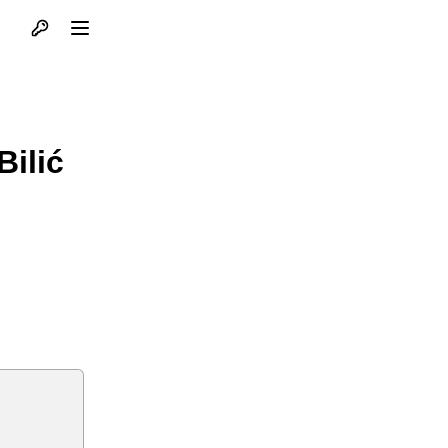
Otvori profil
Otvori meni
Bilić