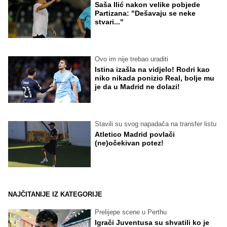
Saša Ilić nakon velike pobjede
Partizana: "Dešavaju se neke
stvari..."
Ovo im nije trebao uraditi
Istina izašla na vidjelo! Rodri kao
niko nikada ponizio Real, bolje mu
je da u Madrid ne dolazi!
Stavili su svog napadača na transfer listu
Atletico Madrid povlači
(ne)očekivan potez!
NAJČITANIJE IZ KATEGORIJE
Prelijepe scene u Perthu
Igrači Juventusa su shvatili ko je