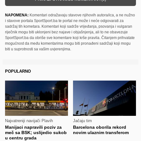
NAPOMENA:
Komentari odražavaju stavove njihovih autora/ica, a ne nužno
i stavove portala SportSport.ba te portal ne može i neće odgovarati za
sadržaj tih kometara. Komentari koji sadrže vrijeđanja, psovanja i vulgaran
riječnik mogu biti uklonjeni bez najave i objašnjenja, ali to ne obavezuje
SportSport.ba da obriše sve komentare koji krše pravila. Čitanjem prihvatate
mogućnost da među komentarima mogu biti pronađeni sadržaji koji mogu
biti u suprotnosti sa vašim uvjerenjima.
POPULARNO
Najvatreniji navijači Plavih
Jačaju tim
Manijaci napravili poziv za
Barcelona oborila rekord
meč sa BSK; uslijedio sukob
novim ulaznim transferom
u centru grada