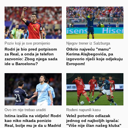
Poziv koji je sve promijenio
Njegov trener iz Salzburga
Rodri je bio pred potpisom
Otkrio najveću "manu"
za Real, a onda je telefon
Kerima Alajbegovića, pa
zazvonio: Zbog njega sada
izgovorio riječi koje odjekuju
ide u Barcelonu?
Evropom!
Ovo im nije trebao uraditi
Rođeni napunili kasu
Istina izašla na vidjelo! Rodri
Velež potvrdio odlazak
kao niko nikada ponizio
jednog od najboljih igrača:
Real, bolje mu je da u Madrid
"Više nije član našeg kluba"