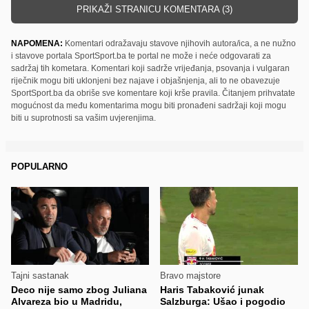
PRIKAŽI STRANICU KOMENTARA (3)
NAPOMENA:
Komentari odražavaju stavove njihovih autora/ica, a ne nužno
i stavove portala SportSport.ba te portal ne može i neće odgovarati za
sadržaj tih kometara. Komentari koji sadrže vrijeđanja, psovanja i vulgaran
riječnik mogu biti uklonjeni bez najave i objašnjenja, ali to ne obavezuje
SportSport.ba da obriše sve komentare koji krše pravila. Čitanjem prihvatate
mogućnost da među komentarima mogu biti pronađeni sadržaji koji mogu
biti u suprotnosti sa vašim uvjerenjima.
POPULARNO
Tajni sastanak
Bravo majstore
Deco nije samo zbog Juliana
Haris Tabaković junak
Alvareza bio u Madridu,
Salzburga: Ušao i pogodio