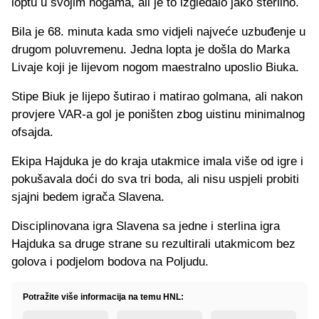
loptu u svojim nogama, ali je to izgledalo jako sterilno.
Bila je 68. minuta kada smo vidjeli najveće uzbuđenje u
drugom poluvremenu. Jedna lopta je došla do Marka
Livaje koji je lijevom nogom maestralno uposlio Biuka.
Stipe Biuk je lijepo šutirao i matirao golmana, ali nakon
provjere VAR-a gol je poništen zbog uistinu minimalnog
ofsajda.
Ekipa Hajduka je do kraja utakmice imala više od igre i
pokušavala doći do sva tri boda, ali nisu uspjeli probiti
sjajni bedem igrača Slavena.
Disciplinovana igra Slavena sa jedne i sterlina igra
Hajduka sa druge strane su rezultirali utakmicom bez
golova i podjelom bodova na Poljudu.
Potražite više informacija na temu HNL: