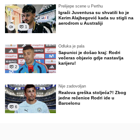
Prelijepe scene u Perthu
Igrači Juventusa su shvatili ko je
Kerim Alajbegović kada su stigli na
aerodrom u Australiji
1
Odluka je pala
Sapunici je došao kraj: Rodri
večeras objavio gdje nastavlja
karijeru!
2
Nije zadovoljan
Realova greška stoljeća?! Zbog
jedne rečenice Rodri ide u
Barcelonu
6