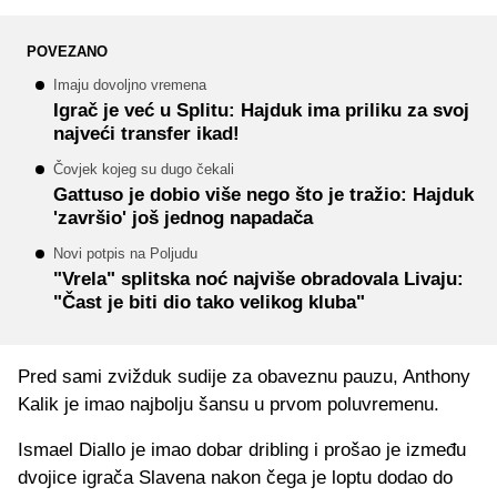
POVEZANO
Imaju dovoljno vremena
Igrač je već u Splitu: Hajduk ima priliku za svoj
najveći transfer ikad!
Čovjek kojeg su dugo čekali
Gattuso je dobio više nego što je tražio: Hajduk
'završio' još jednog napadača
Novi potpis na Poljudu
"Vrela" splitska noć najviše obradovala Livaju:
"Čast je biti dio tako velikog kluba"
Pred sami zvižduk sudije za obaveznu pauzu, Anthony
Kalik je imao najbolju šansu u prvom poluvremenu.
Ismael Diallo je imao dobar dribling i prošao je između
dvojice igrača Slavena nakon čega je loptu dodao do