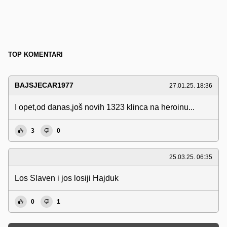
TOP KOMENTARI
BAJSJECAR1977
27.01.25. 18:36
I opet,od danas,još novih 1323 klinca na heroinu...
3
0
25.03.25. 06:35
Los Slaven i jos losiji Hajduk
0
1