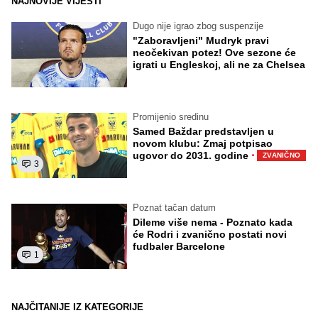
NAJNOVIJE VIJESTI
Dugo nije igrao zbog suspenzije
"Zaboravljeni" Mudryk pravi
neočekivan potez! Ove sezone će
igrati u Engleskoj, ali ne za Chelsea
Promijenio sredinu
Samed Baždar predstavljen u
novom klubu: Zmaj potpisao
·
ugovor do 2031. godine
ZVANIČNO
3
Poznat tačan datum
Dileme više nema - Poznato kada
će Rodri i zvanično postati novi
fudbaler Barcelone
1
NAJČITANIJE IZ KATEGORIJE