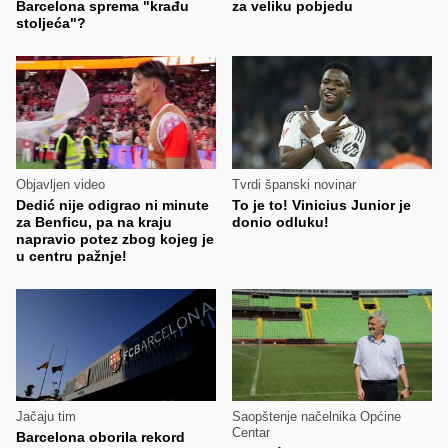
Barcelona sprema "krađu
za veliku pobjedu
stoljeća"?
Objavljen video
Tvrdi španski novinar
Dedić nije odigrao ni minute
To je to! Vinicius Junior je
za Benficu, pa na kraju
donio odluku!
napravio potez zbog kojeg je
u centru pažnje!
Jačaju tim
Saopštenje načelnika Općine
Centar
Barcelona oborila rekord