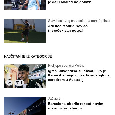
je da u Madrid ne dolazi!
Stavili su svog napadača na transfer listu
Atletico Madrid povlači
(ne)očekivan potez!
NAJČITANIJE IZ KATEGORIJE
Prelijepe scene u Perthu
Igrači Juventusa su shvatili ko je
Kerim Alajbegović kada su stigli na
aerodrom u Australiji
1
Jačaju tim
Barcelona oborila rekord novim
ulaznim transferom