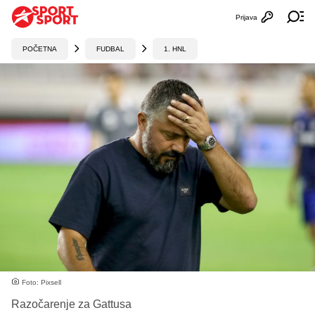
Prijava
Otvori profi
Ot
POČETNA
FUDBAL
1. HNL
Foto: Pixsell
Razočarenje za Gattusa