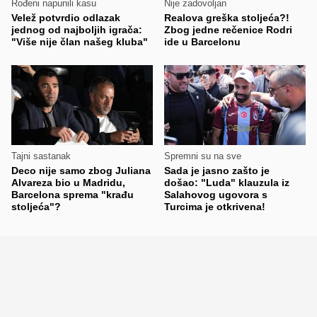
Rođeni napunili kasu
Nije zadovoljan
Velež potvrdio odlazak
Realova greška stoljeća?!
jednog od najboljih igrača:
Zbog jedne rečenice Rodri
"Više nije član našeg kluba"
ide u Barcelonu
Tajni sastanak
Spremni su na sve
Deco nije samo zbog Juliana
Sada je jasno zašto je
Alvareza bio u Madridu,
došao: "Luda" klauzula iz
Barcelona sprema "krađu
Salahovog ugovora s
stoljeća"?
Turcima je otkrivena!