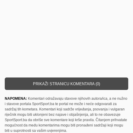
PRIKAŽI STRANICU KOMENTARA (0)
NAPOMENA:
Komentari odražavaju stavove njihovih autora/ica, a ne nužno
i stavove portala SportSport.ba te portal ne može i neće odgovarati za
sadržaj tih kometara. Komentari koji sadrže vrijeđanja, psovanja i vulgaran
riječnik mogu biti uklonjeni bez najave i objašnjenja, ali to ne obavezuje
SportSport.ba da obriše sve komentare koji krše pravila. Čitanjem prihvatate
mogućnost da među komentarima mogu biti pronađeni sadržaji koji mogu
biti u suprotnosti sa vašim uvjerenjima.