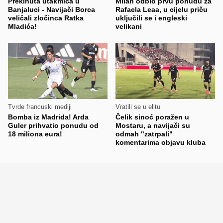
Prekinuta utakmica u
Milan odbio prvu ponudu za
Banjaluci - Navijači Borca
Rafaela Leaa, u cijelu priču
veličali zločinca Ratka
uključili se i engleski
Mladića!
velikani
Tvrde francuski mediji
Vratili se u elitu
Bomba iz Madrida! Arda
Čelik sinoć poražen u
Guler prihvatio ponudu od
Mostaru, a navijači su
18 miliona eura!
odmah "zatrpali"
komentarima objavu kluba