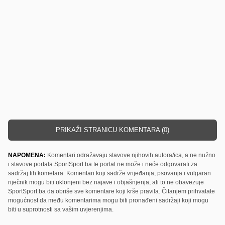
PRIKAŽI STRANICU KOMENTARA (0)
NAPOMENA:
Komentari odražavaju stavove njihovih autora/ica, a ne nužno
i stavove portala SportSport.ba te portal ne može i neće odgovarati za
sadržaj tih kometara. Komentari koji sadrže vrijeđanja, psovanja i vulgaran
riječnik mogu biti uklonjeni bez najave i objašnjenja, ali to ne obavezuje
SportSport.ba da obriše sve komentare koji krše pravila. Čitanjem prihvatate
mogućnost da među komentarima mogu biti pronađeni sadržaji koji mogu
biti u suprotnosti sa vašim uvjerenjima.