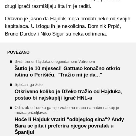
drugi igrači razmišljaju šta im je raditi.
Odavno je jasno da Hajduk mora prodati neke od svojih
kapitalaca. U izlogu ih je nekolicina. Dominik Prpić,
Bruno Durdov i Niko Sigur su neka od imena.
POVEZANO
Bivši trener Hajduka o legendarnom Vatrenom
Šutio je 10 mjeseci! Gattuso konačno otkrio
istinu o Perišiću: "Tražio mi je da..."
Splićani ga žele
Otkriveno koliko je Džeko tražio od Hajduka,
postao bi najskuplji igrač HNL-a
Odlazak u Tursku ga nije vratio na mapu na način na koji je
možda priželjkivao
Hoće li Hajduk vratiti "odbjeglog sina"? Andy
Bara se pita i preferira njegov povratak u
Španiju!