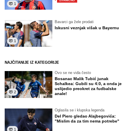
·
ZVANIČNO
1
Bavarci ga žele prodati
Iskusni veznjak višak u Bayernu
1
NAJČITANIJE IZ KATEGORIJE
Ovo se ne viđa često
Bosanac Malik Tubić junak
Schalkea: Gubili su 4:0, a onda je
uslijedio preokret za fudbalske
2
anale!
Oglasila se i klupska legenda
Del Piero gledao Alajbegovića:
"Mislim da za tim nema potrebe"
1