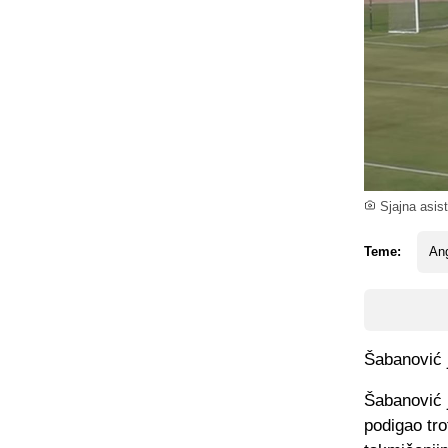
Sjajna asist
Teme:
An
Šabanović j
Šabanović j
podigao tr