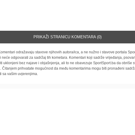
PRIKAŽI STRANICU KOMENTARA (0)
omentari odražavaju stavove njihovih autora/ica, a ne nužno i stavove portala Spor
i neće odgovarati za sadržaj tih kometara. Komentari koji sadrže vrijeđanja, psovan
iti uklonjeni bez najave i objašnjenja, ali to ne obavezuje SportSport.ba da obriše
la. Čitanjem prihvatate mogućnost da među komentarima mogu biti pronađeni sadrža
ti sa vašim uvjerenjima.