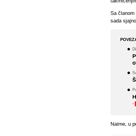
takmičenjim
Sa članom L
sada sjajn
POVEZ
Di
P
o
S
Š
P
H
·
Naime, u po