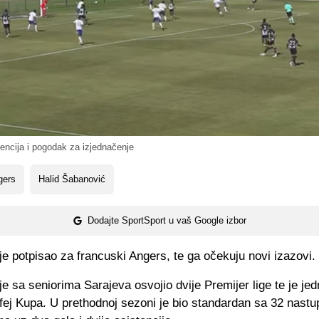
encija i pogodak za izjednačenje
gers
Halid Šabanović
Dodajte SportSport u vaš Google izbor
e potpisao za francuski Angers, te ga očekuju novi izazovi.
e sa seniorima Sarajeva osvojio dvije Premijer lige te je je
ofej Kupa. U prethodnoj sezoni je bio standardan sa 32 nast