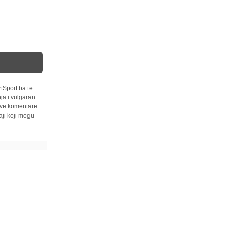
tSport.ba te
ja i vulgaran
 sve komentare
ji koji mogu