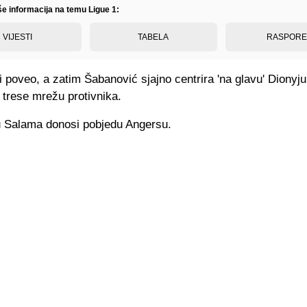
še informacija na temu Ligue 1:
VIJESTI
TABELA
RASPOR
vi poveo, a zatim Šabanović sjajno centrira 'na glavu' Dionyju
 trese mrežu protivnika.
 Salama donosi pobjedu Angersu.