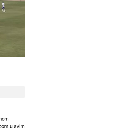
dnom
upom u svim