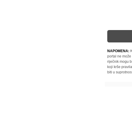
NAPOMENA:
K
portal ne može 
riječnik mogu b
koji krše pravi
biti u suprotnos