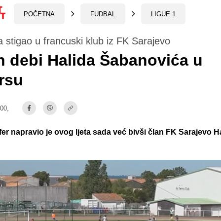
POČETNA
FUDBAL
LIGUE 1
a stigao u francuski klub iz FK Sarajevo
n debi Halida Šabanovića u
rsu
:00,
fer napravio je ovog ljeta sada već bivši član FK Sarajevo H