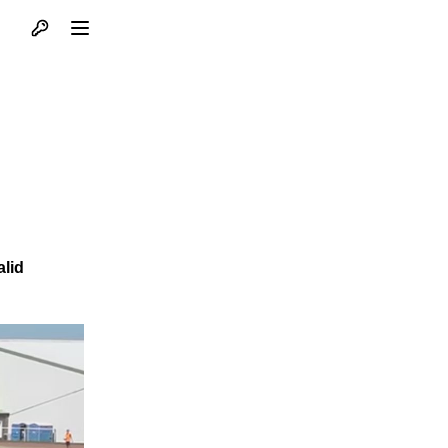
Otvori profil
Otvori meni
alid