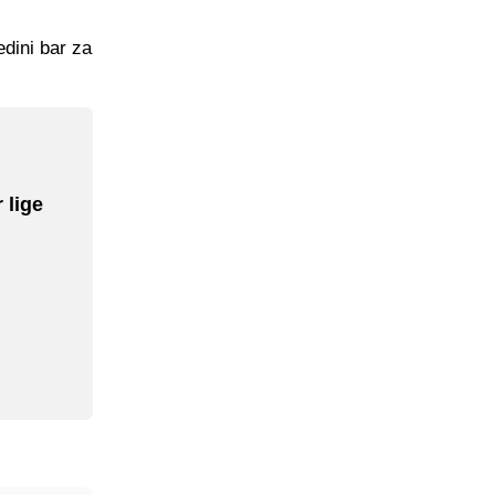
edini bar za
 lige