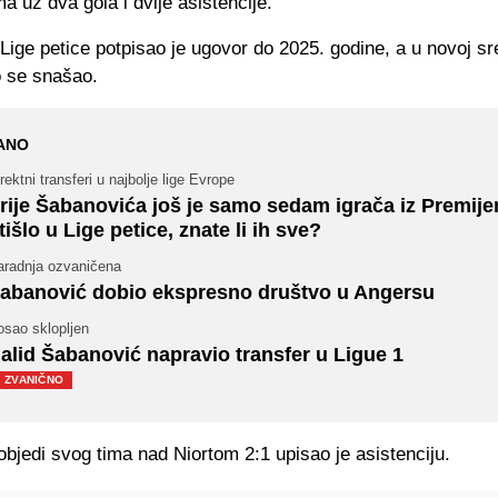
a uz dva gola i dvije asistencije.
ige petice potpisao je ugovor do 2025. godine, a u novoj sr
o se snašao.
ANO
rektni transferi u najbolje lige Evrope
rije Šabanovića još je samo sedam igrača iz Premijer
tišlo u Lige petice, znate li ih sve?
aradnja ozvaničena
abanović dobio ekspresno društvo u Angersu
osao sklopljen
alid Šabanović napravio transfer u Ligue 1
ZVANIČNO
bjedi svog tima nad Niortom 2:1 upisao je asistenciju.