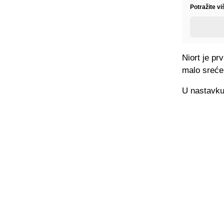
Potražite vi
Niort je pr
malo sreće
U nastavku