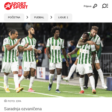
Prijava
Otvori profi
Ot
POČETNA
FUDBAL
LIGUE 1
FOTO: EPA
Saradnja ozvaničena