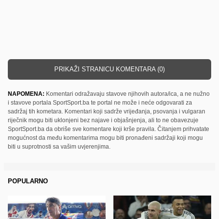
PRIKAŽI STRANICU KOMENTARA (0)
NAPOMENA:
Komentari odražavaju stavove njihovih autora/ica, a ne nužno
i stavove portala SportSport.ba te portal ne može i neće odgovarati za
sadržaj tih kometara. Komentari koji sadrže vrijeđanja, psovanja i vulgaran
riječnik mogu biti uklonjeni bez najave i objašnjenja, ali to ne obavezuje
SportSport.ba da obriše sve komentare koji krše pravila. Čitanjem prihvatate
mogućnost da među komentarima mogu biti pronađeni sadržaji koji mogu
biti u suprotnosti sa vašim uvjerenjima.
POPULARNO