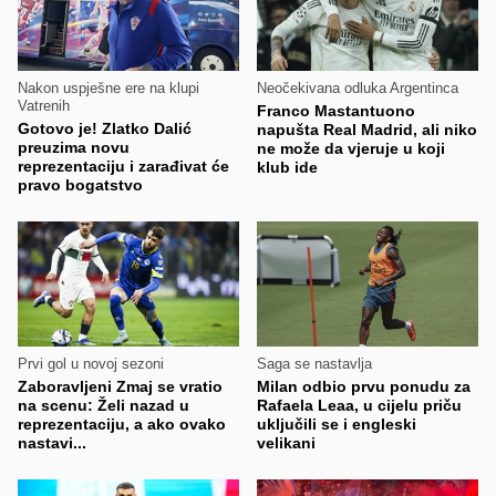
Nakon uspješne ere na klupi
Neočekivana odluka Argentinca
Vatrenih
Franco Mastantuono
Gotovo je! Zlatko Dalić
napušta Real Madrid, ali niko
preuzima novu
ne može da vjeruje u koji
reprezentaciju i zarađivat će
klub ide
pravo bogatstvo
Prvi gol u novoj sezoni
Saga se nastavlja
Zaboravljeni Zmaj se vratio
Milan odbio prvu ponudu za
na scenu: Želi nazad u
Rafaela Leaa, u cijelu priču
reprezentaciju, a ako ovako
uključili se i engleski
nastavi...
velikani