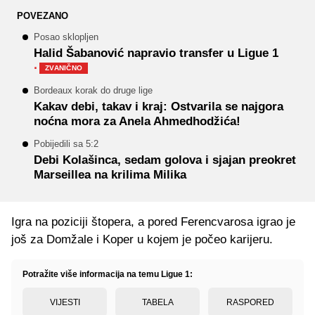
POVEZANO
Posao sklopljen
Halid Šabanović napravio transfer u Ligue 1
·
ZVANIČNO
Bordeaux korak do druge lige
Kakav debi, takav i kraj: Ostvarila se najgora
noćna mora za Anela Ahmedhodžića!
Pobijedili sa 5:2
Debi Kolašinca, sedam golova i sjajan preokret
Marseillea na krilima Milika
Igra na poziciji štopera, a pored Ferencvarosa igrao je
još za Domžale i Koper u kojem je počeo karijeru.
Potražite više informacija na temu Ligue 1:
VIJESTI
TABELA
RASPORED