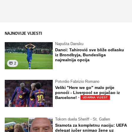
NAJNOVIJE VIJESTI
Napušta Dansku
Danci: Tahirović sve bliže odlasku
iz Brondbyja, Bundesliga
najrealnija opcija
2
Potvrdio Fabrizio Romano
Veliki "Here we go" malo prije
ponoći - Liverpool se pojačao iz
·
Barcelone!
UDARNA VIJEST
Tokom duela Sheriff - St. Gallen
Sramota za kompletnu naciju: UEFA
delegat jučer snimao žene uz