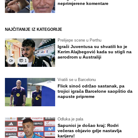
neprimjerene komentare
NAJČITANIJE IZ KATEGORIJE
Prelijepe scene u Perthu
Igrači Juventusa su shvatili ko je
Kerim Alajbegović kada su stigli na
aerodrom u Australiji
1
Vratili se u Barcelonu
Flick sinoć održao sastanak, pa
trojici igrača Barcelone saopštio da
napuste pripreme
Odluka je pala
Sapunici je došao kraj: Rodri
večeras objavio gdje nastavlja
karijeru!