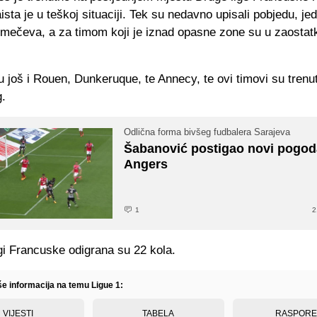
ista je u teškoj situaciji. Tek su nedavno upisali pobjedu, jed
h mečeva, a za timom koji je iznad opasne zone su u zaostat
 još i Rouen, Dunkeruque, te Annecy, te ovi timovi su trenut
g.
Odlična forma bivšeg fudbalera Sarajeva
Šabanović postigao novi pogod
Angers
1
2
gi Francuske odigrana su 22 kola.
še informacija na temu Ligue 1:
VIJESTI
TABELA
RASPOR