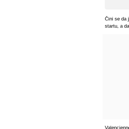
Čini se da 
startu, a da
Valencienn