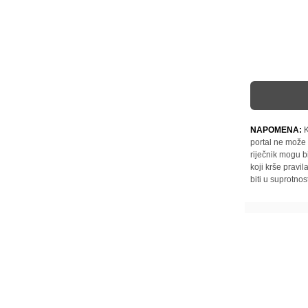
NAPOMENA:
K
portal ne može 
riječnik mogu b
koji krše pravi
biti u suprotnos