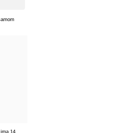
a samom
 ima 14