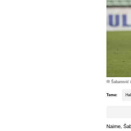
Šabanović i
Teme:
Hal
Naime, Šab