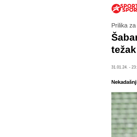
Prilika z
Šaba
težak
31.01.24. - 23
Nekadašnji