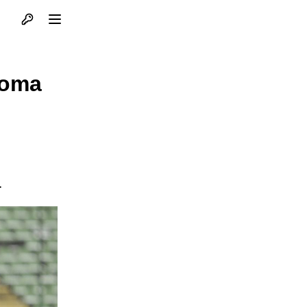
Otvori profil
Otvori meni
eoma
.