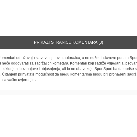
PRIKAŽI STRANICU KOMENTARA (0)
omentari odražavaju stavove njihovih autora/ica, a ne nužno i stavove portala Spor
i neće odgovarati za sadržaj tih kometara. Komentari koji sadrže vrijeđanja, psovan
iti uklonjeni bez najave i objašnjenja, ali to ne obavezuje SportSport.ba da obriše
la. Čitanjem prihvatate mogućnost da među komentarima mogu biti pronađeni sadrža
ti sa vašim uvjerenjima.