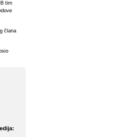
 B tim
redove
eg člana
osio
edija: