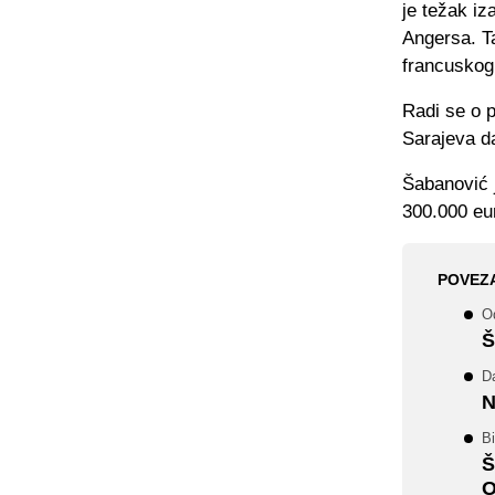
je težak iz
Angersa. T
francuskog
Radi se o p
Sarajeva da
Šabanović 
300.000 eu
POVEZ
O
Š
Da
N
Bi
Š
O