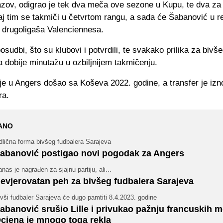
azov, odigrao je tek dva meča ove sezone u Kupu, te dva za
aj tim se takmiči u četvrtom rangu, a sada će Šabanović u 
 drugoligaša Valenciennesa.
osudbi, što su klubovi i potvrdili, te svakako prilika za bivš
 dobije minutažu u ozbiljnijem takmičenju.
je u Angers došao sa Koševa 2022. godine, a transfer je izn
ra.
ANO
dlična forma bivšeg fudbalera Sarajeva
abanović postigao novi pogodak za Angers
nas je nagrađen za sjajnu partiju, ali...
evjerovatan peh za bivšeg fudbalera Sarajeva
vši fudbaler Sarajeva će dugo pamtiti 8.4.2023. godine
abanović srušio Lille i privukao pažnju francuskih m
cjena je mnogo toga rekla