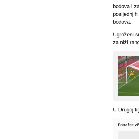
bodova i za
posljednji
bodova.
Ugroženi su
za niži ran
U Drugoj li
Potražite vi