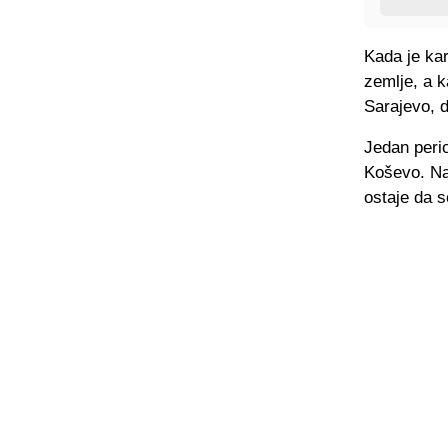
Kada je kar
zemlje, a 
Sarajevo, d
Jedan perio
Koševo. Na 
ostaje da s