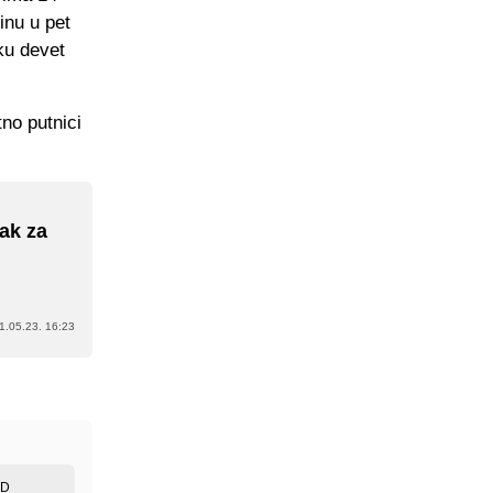
inu u pet
ku devet
no putnici
ak za
1.05.23. 16:23
ED