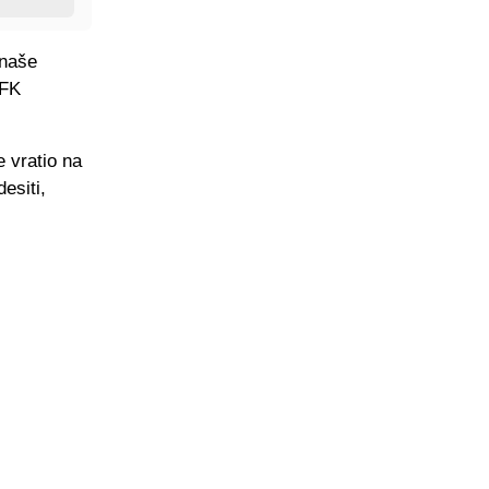
 naše
 FK
 vratio na
esiti,