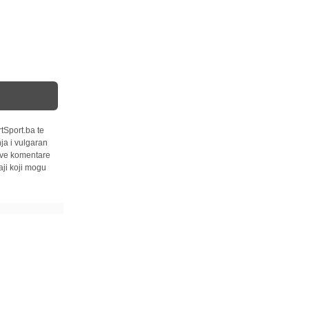
tSport.ba te
ja i vulgaran
 sve komentare
ji koji mogu