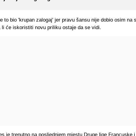
je to bio 'krupan zalogaj' jer pravu šansu nije dobio osim n
 li će iskoristiti novu priliku ostaje da se vidi.
es je trenutno na posljednjem mjestu Druge lige Francuske i