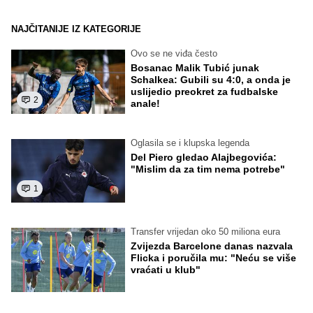
NAJČITANIJE IZ KATEGORIJE
Ovo se ne viđa često
Bosanac Malik Tubić junak
Schalkea: Gubili su 4:0, a onda je
uslijedio preokret za fudbalske
2
anale!
Oglasila se i klupska legenda
Del Piero gledao Alajbegovića:
"Mislim da za tim nema potrebe"
1
Transfer vrijedan oko 50 miliona eura
Zvijezda Barcelone danas nazvala
Flicka i poručila mu: "Neću se više
vraćati u klub"