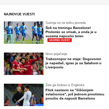
NAJNOVIJE VIJESTI
Sumnja se na tešku povredu
Šok na treningu Barcelone!
Prolomio se vrisak, a onda je u
suzama napustio teren
·
UDARNA VIJEST
Novo pojačanje
Trabzonspor ne staje: Dogovoren
je napadač, igrao je sa Salahom u
Liverpoolu
Žele ga klubovi iz Engleske
Flick nastavio sa "čišćenjem
svlačionice", još jednom prvotimcu
poručio da napusti Barcelonu