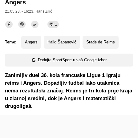
Angers
21.05.23. - 16:23,
Haris Zilić
1
Teme:
Angers
Halid Šabanović
Stade de Reims
Dodajte SportSport u vaš Google izbor
Zanimljiv duel 36. kola francuske Ligue 1 igraju
reims i Angers. Dopadljiv fudbal iako utakmica
nema rezultatski značaj. Reims je tri kola prije kraja
u zlatnoj sredini, dok je Angers i matematički
drugoligaš.