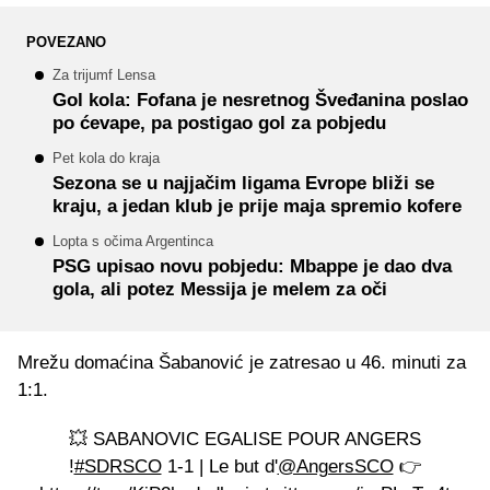
POVEZANO
Za trijumf Lensa
Gol kola: Fofana je nesretnog Šveđanina poslao
po ćevape, pa postigao gol za pobjedu
Pet kola do kraja
Sezona se u najjačim ligama Evrope bliži se
kraju, a jedan klub je prije maja spremio kofere
Lopta s očima Argentinca
PSG upisao novu pobjedu: Mbappe je dao dva
gola, ali potez Messija je melem za oči
Mrežu domaćina Šabanović je zatresao u 46. minuti za
1:1.
💥 SABANOVIC EGALISE POUR ANGERS
!
#SDRSCO
1-1 | Le but d'
@AngersSCO
👉