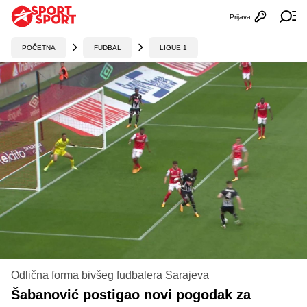
Prijava
Otvori profi
Ot
POČETNA
FUDBAL
LIGUE 1
Odlična forma bivšeg fudbalera Sarajeva
Šabanović postigao novi pogodak za