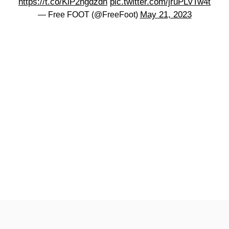
https://t.co/KiP2hgdzdh
pic.twitter.com/jruPLvTw4t
May 21, 2023
— Free FOOT (@FreeFoot)