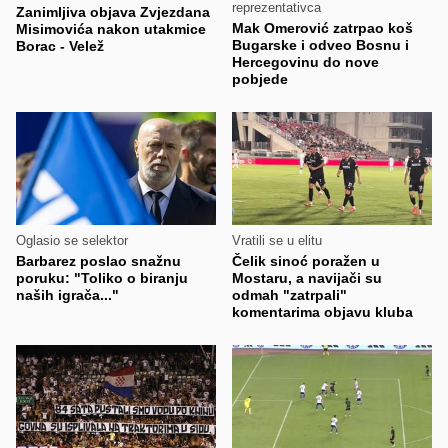
reprezentativca
Zanimljiva objava Zvjezdana
Mak Omerović zatrpao koš
Misimovića nakon utakmice
Bugarske i odveo Bosnu i
Borac - Velež
Hercegovinu do nove
pobjede
Oglasio se selektor
Vratili se u elitu
Barbarez poslao snažnu
Čelik sinoć poražen u
poruku: "Toliko o biranju
Mostaru, a navijači su
naših igrača..."
odmah "zatrpali"
komentarima objavu kluba