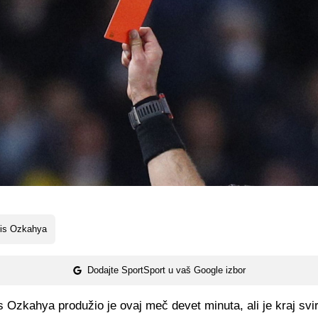
lis Ozkahya
Dodajte SportSport u vaš Google izbor
s Ozkahya produžio je ovaj meč devet minuta, ali je kraj sv