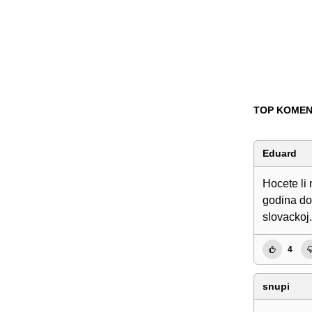
TOP KOMEN
Eduard
Hocete li 
godina do
slovackoj.
4
snupi