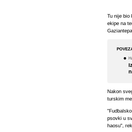
Tu nije bio
ekipe na te
Gaziantepa
POVEZ
H
I
n
Nakon svega
turskim me
"Fudbalsko
psovki u sv
haosu", re