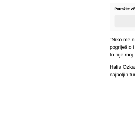
Potražite vi
"Niko me ni
pogriješio 
to nije moj
Halis Ozka
najboljih tu