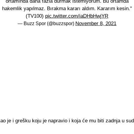
ortamında daha fazla durmak istemiyorum. Bu ortamda
hakemlik yapılmaz. Bırakma kararı aldım. Kararım kesin."
(TV100)
pic.twitter.com/iaDHbHwjYR
November 8, 2021
— Buzz Spor (@buzzspor)
o je i grešku koju je napravio i koja će mu biti zadnja u sud