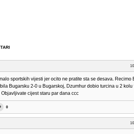
TARI
10
malo sportskih vijesti jer ocito ne pratite sta se desava. Recimo
bila Bugarsku 2-0 u Bugarskoj, Dzumhur dobio turcina u 2 kolu t
 Objavljivate cijest staru par dana ccc
0
10