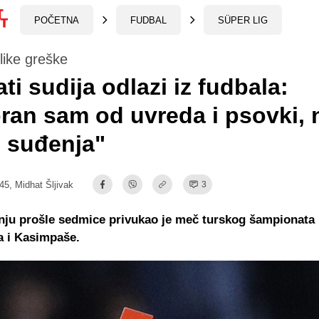
POČETNA
FUDBAL
SÜPER LIG
like greške
ti sudija odlazi iz fudbala:
ran sam od uvreda i psovki,
 suđenja"
:45,
Midhat Šljivak
3
žnju prošle sedmice privukao je meč turskog šampionata
a i Kasimpaše.