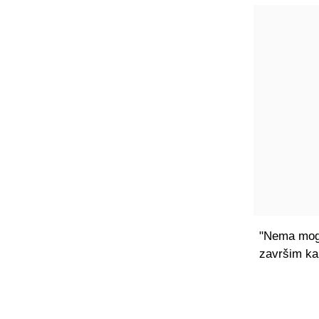
"Nema mogu
završim kar