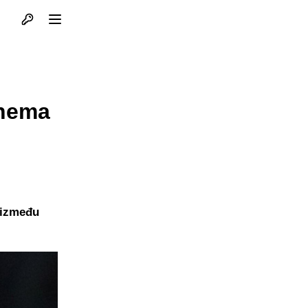
Otvori profil
Otvori meni
 nema
 između