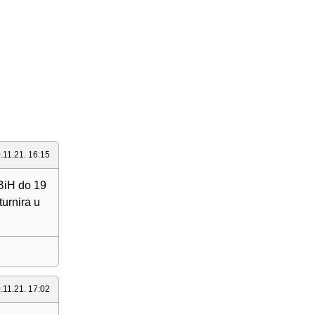
.11.21. 16:15
 BiH do 19
urnira u
.11.21. 17:02