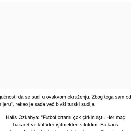
ćnosti da se sudi u ovakvom okruženju. Zbog toga sam od
ijeru", rekao je sada već bivši turski sudija.
Halis Özkahya: "Futbol ortamı çok çirkinleşti. Her maç
hakaret ve küfürler işitmekten sıkıldım. Bu kaos