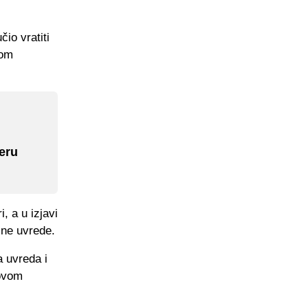
čio vratiti
dom
jeru
, a u izjavi
jne uvrede.
 uvreda i
 ovom