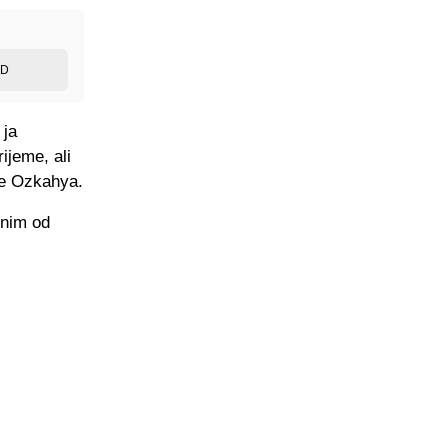
ED
 ja
rijeme, ali
 je Ozkahya.
dnim od