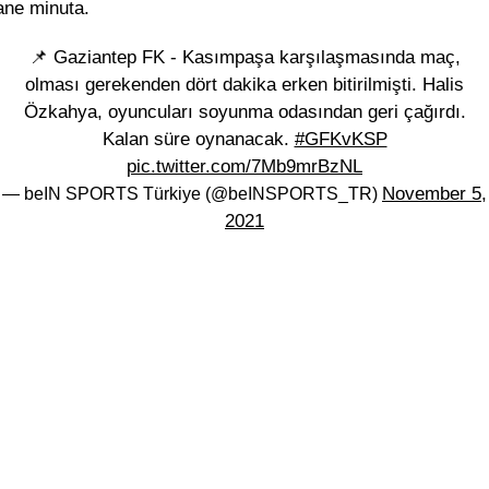
rane minuta.
📌 Gaziantep FK - Kasımpaşa karşılaşmasında maç,
olması gerekenden dört dakika erken bitirilmişti. Halis
Özkahya, oyuncuları soyunma odasından geri çağırdı.
Kalan süre oynanacak.
#GFKvKSP
pic.twitter.com/7Mb9mrBzNL
November 5,
— beIN SPORTS Türkiye (@beINSPORTS_TR)
2021