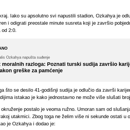
 kraj. Iako su apsolutno svi napustili stadion, Ozkahya je odlu
ren i odigrati preostale minute susreta koji je završio pobje
 od 2:0.
ANO
alis Ozkahya napušta suđenje
z moralnih razloga: Poznati turski sudija završio kari
akon greške za pamćenje
 što se desilo 41-godišnji sudija je odlučio da završi karijeri
dijima istakao je kako jednostavno ne može više slušati bro
 okruženje postalo je veoma ružno. Umoran sam od slušanja
akoj utakmici. Zbog toga ne želim više ni sekunde ostati u
kao je Ozkahya i dodao je: