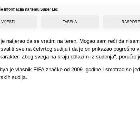
še informacija na temu Super Lig:
VIJESTI
TABELA
RASPOR
je natjerao da se vratim na teren. Mogao sam reći da nisam
i svaliti sve na četvrtog sudiju i da je on prikazao pogrešno v
 karakter. Zbog svega na kraju odlazim iz suđenja", poručio
hya je vlasnik FIFA značke od 2009. godine i smatrao se je
rskih sudija.