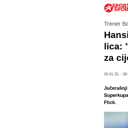
Trener B
Hansi
lica: 
za cij
09.01.25. - 09
Jučerašnji
Superkupa 
Flick.