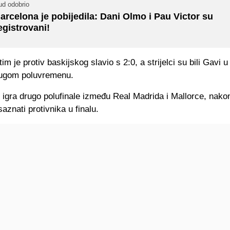
ud odobrio
arcelona je pobijedila: Dani Olmo i Pau Victor su
egistrovani!
tim je protiv baskijskog slavio s 2:0, a strijelci su bili Gavi 
rugom poluvremenu.
 igra drugo polufinale između Real Madrida i Mallorce, nako
aznati protivnika u finalu.