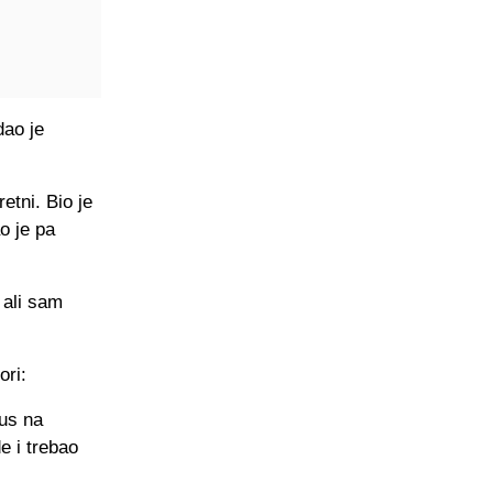
dao je
etni. Bio je
o je pa
 ali sam
ori:
kus na
e i trebao