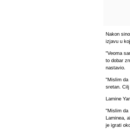
Nakon sinoć
izjavu u koj
"Veoma sam 
to dobar zn
nastavio.
"Mislim da 
sretan. Cilj
Lamine Yam
"Mislim da 
Laminea, al
je igrati o