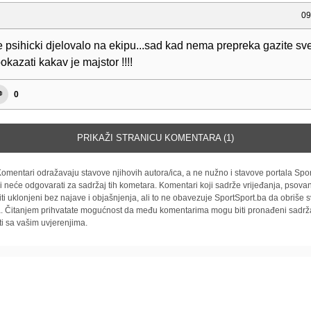
09
e psihicki djelovalo na ekipu...sad kad nema prepreka gazite s
kazati kakav je majstor !!!!
0
PRIKAŽI STRANICU KOMENTARA (1)
omentari odražavaju stavove njihovih autora/ica, a ne nužno i stavove portala Spor
i neće odgovarati za sadržaj tih kometara. Komentari koji sadrže vrijeđanja, psovan
iti uklonjeni bez najave i objašnjenja, ali to ne obavezuje SportSport.ba da obriše
la. Čitanjem prihvatate mogućnost da među komentarima mogu biti pronađeni sadrža
ti sa vašim uvjerenjima.