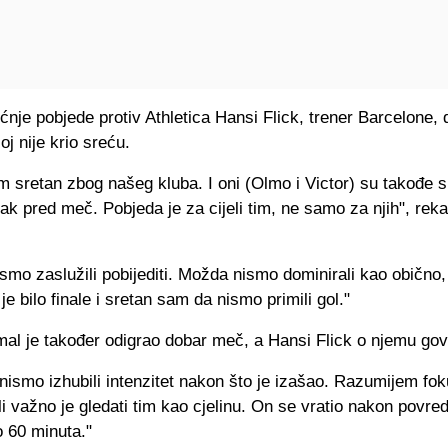
nje pobjede protiv Athletica Hansi Flick, trener Barcelone, 
oj nije krio sreću.
sretan zbog našeg kluba. I oni (Olmo i Victor) su takođe sr
ak pred meč. Pobjeda je za cijeli tim, ne samo za njih", reka
smo zaslužili pobijediti. Možda nismo dominirali kao obično,
 je bilo finale i sretan sam da nismo primili gol."
al je također odigrao dobar meč, a Hansi Flick o njemu gov
nismo izhubili intenzitet nakon što je izašao. Razumijem fo
i važno je gledati tim kao cjelinu. On se vratio nakon povred
ko 60 minuta."