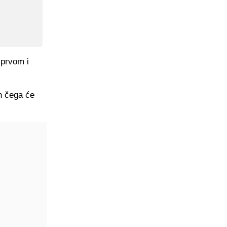
u prvom i
n čega će