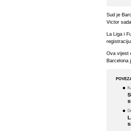
Sud je Barc
Victor sada
La Liga i F
registracij
Ova vijest 
Barcelona j
POVEZ
Ka
S
s
Do
L
s