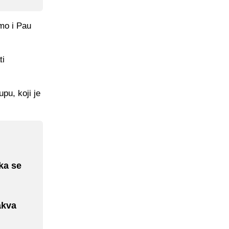
lmo i Pau
ti
pu, koji je
ka se
akva