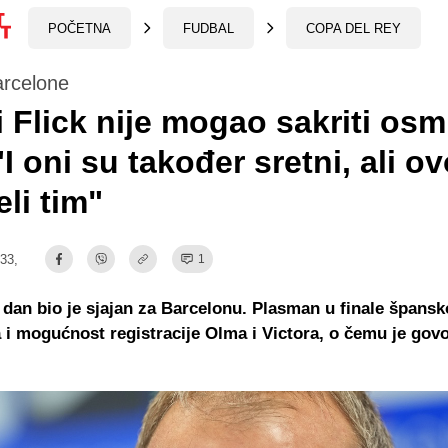
POČETNA
FUDBAL
COPA DEL REY
arcelone
 Flick nije mogao sakriti osm
"I oni su također sretni, ali ov
eli tim"
:33,
1
 dan bio je sjajan za Barcelonu. Plasman u finale špans
i mogućnost registracije Olma i Victora, o čemu je govo