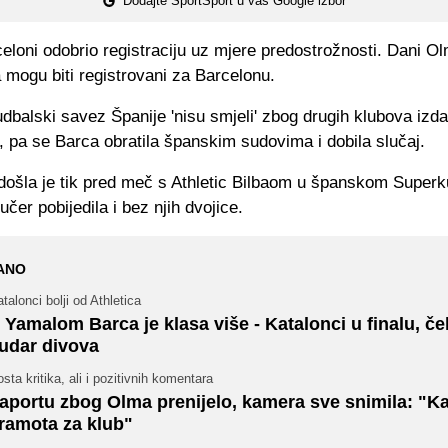
Dodajte SportSport u vaš Google izbor
eloni odobrio registraciju uz mjere predostrožnosti. Dani O
 mogu biti registrovani za Barcelonu.
udbalski savez Španije 'nisu smjeli' zbog drugih klubova izda
u, pa se Barca obratila španskim sudovima i dobila slučaj.
došla je tik pred meč s Athletic Bilbaom u španskom Superku
učer pobijedila i bez njih dvojice.
ANO
talonci bolji od Athletica
 Yamalom Barca je klasa više - Katalonci u finalu, če
udar divova
sta kritika, ali i pozitivnih komentara
aportu zbog Olma prenijelo, kamera sve snimila: "K
ramota za klub"