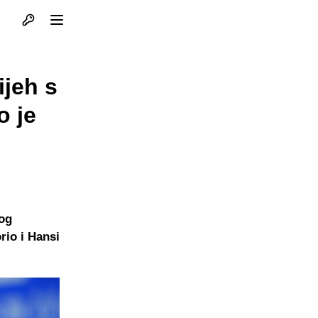
Otvori profil
Otvori meni
ijeh s
o je
kog
rio i Hansi