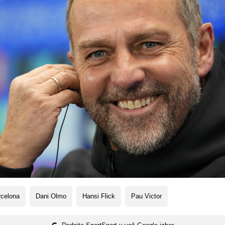
rcelona
Dani Olmo
Hansi Flick
Pau Victor