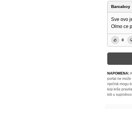
Barcaboy
Sve ovo j
Olmo ce po
0
NAPOMENA:
K
portal ne može 
riječnik mogu b
koji krše pravi
biti u suprotnos