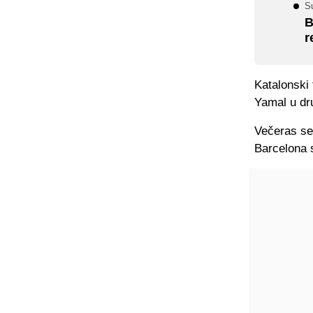
S
B
r
Katalonski 
Yamal u d
Večeras se
Barcelona s