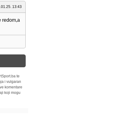
.01.25. 13:43
ve redom,a
tSport.ba te
ja i vulgaran
 sve komentare
ji koji mogu