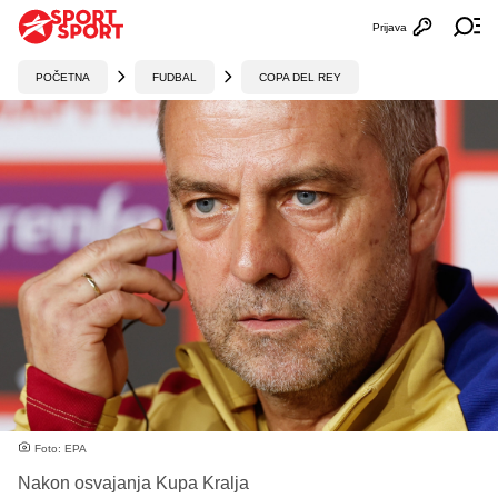
Prijava
Otvori profi
Ot
POČETNA
FUDBAL
COPA DEL REY
Foto: EPA
Nakon osvajanja Kupa Kralja