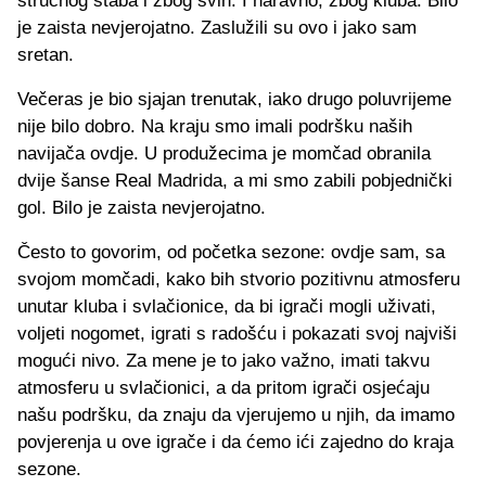
stručnog štaba i zbog svih. I naravno, zbog kluba. Bilo
je zaista nevjerojatno. Zaslužili su ovo i jako sam
sretan.
Večeras je bio sjajan trenutak, iako drugo poluvrijeme
nije bilo dobro. Na kraju smo imali podršku naših
navijača ovdje. U produžecima je momčad obranila
dvije šanse Real Madrida, a mi smo zabili pobjednički
gol. Bilo je zaista nevjerojatno.
Često to govorim, od početka sezone: ovdje sam, sa
svojom momčadi, kako bih stvorio pozitivnu atmosferu
unutar kluba i svlačionice, da bi igrači mogli uživati,
voljeti nogomet, igrati s radošću i pokazati svoj najviši
mogući nivo. Za mene je to jako važno, imati takvu
atmosferu u svlačionici, a da pritom igrači osjećaju
našu podršku, da znaju da vjerujemo u njih, da imamo
povjerenja u ove igrače i da ćemo ići zajedno do kraja
sezone.