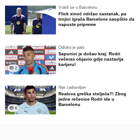
Vratili se u Barcelonu
Flick sinoć održao sastanak, pa
trojici igrača Barcelone saopštio da
napuste pripreme
Odluka je pala
Sapunici je došao kraj: Rodri
večeras objavio gdje nastavlja
karijeru!
2
Nije zadovoljan
Realova greška stoljeća?! Zbog
jedne rečenice Rodri ide u
Barcelonu
6