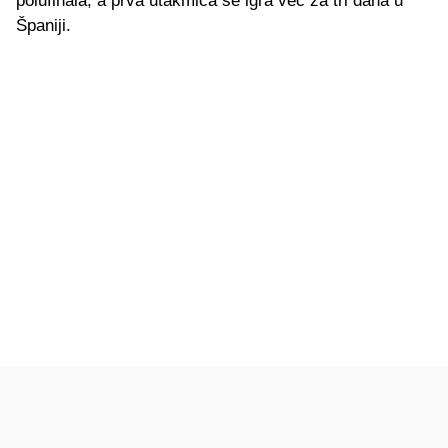
polufinala, a prva utakmica se igra već za tri dana u
Španiji.