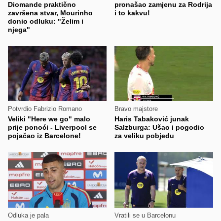
Diomande praktično
pronašao zamjenu za Rodrija
završena stvar, Mourinho
i to kakvu!
donio odluku: "Želim i
njega"
Potvrdio Fabrizio Romano
Bravo majstore
Veliki "Here we go" malo
Haris Tabaković junak
prije ponoći - Liverpool se
Salzburga: Ušao i pogodio
pojačao iz Barcelone!
za veliku pobjedu
Odluka je pala
Vratili se u Barcelonu