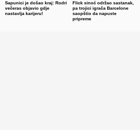
Sapunici je došao kraj: Rodri
Flick sinoć održao sastanak,
večeras objavio gdje
pa trojici igrača Barcelone
nastavlja karijeru!
saopštio da napuste
pripreme