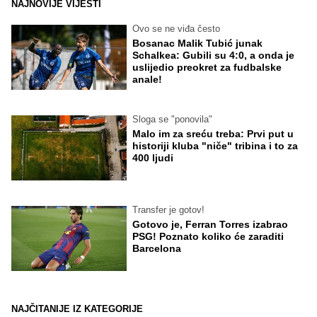
NAJNOVIJE VIJESTI
Ovo se ne viđa često
Bosanac Malik Tubić junak
Schalkea: Gubili su 4:0, a onda je
uslijedio preokret za fudbalske
anale!
Sloga se "ponovila"
Malo im za sreću treba: Prvi put u
historiji kluba "niče" tribina i to za
400 ljudi
Transfer je gotov!
Gotovo je, Ferran Torres izabrao
PSG! Poznato koliko će zaraditi
Barcelona
NAJČITANIJE IZ KATEGORIJE