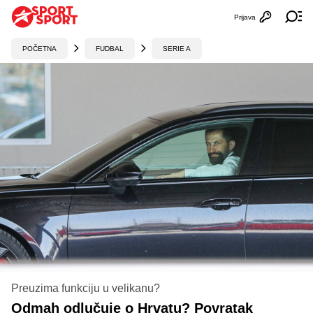
Prijava
Otvori profi
Ot
POČETNA
FUDBAL
SERIE A
Preuzima funkciju u velikanu?
Odmah odlučuje o Hrvatu? Povratak