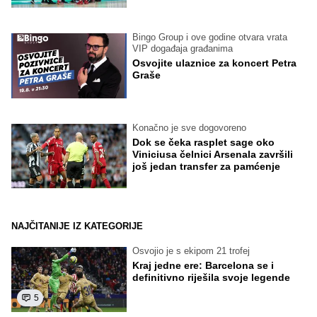
Bingo Group i ove godine otvara vrata
VIP događaja građanima
Osvojite ulaznice za koncert Petra
Graše
Konačno je sve dogovoreno
Dok se čeka rasplet sage oko
Viniciusa čelnici Arsenala završili
još jedan transfer za pamćenje
NAJČITANIJE IZ KATEGORIJE
Osvojio je s ekipom 21 trofej
Kraj jedne ere: Barcelona se i
definitivno riješila svoje legende
5