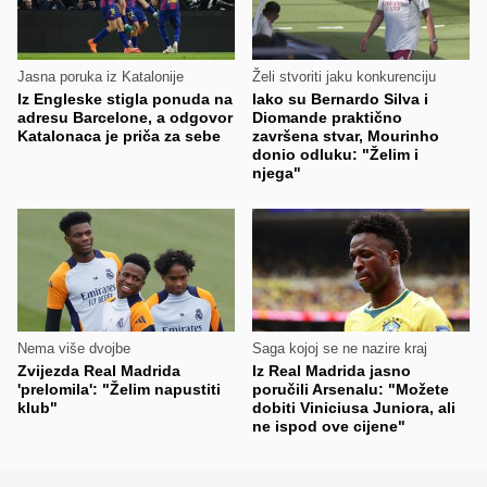
Jasna poruka iz Katalonije
Želi stvoriti jaku konkurenciju
Iz Engleske stigla ponuda na
Iako su Bernardo Silva i
adresu Barcelone, a odgovor
Diomande praktično
Katalonaca je priča za sebe
završena stvar, Mourinho
donio odluku: "Želim i
njega"
Nema više dvojbe
Saga kojoj se ne nazire kraj
Zvijezda Real Madrida
Iz Real Madrida jasno
'prelomila': "Želim napustiti
poručili Arsenalu: "Možete
klub"
dobiti Viniciusa Juniora, ali
ne ispod ove cijene"