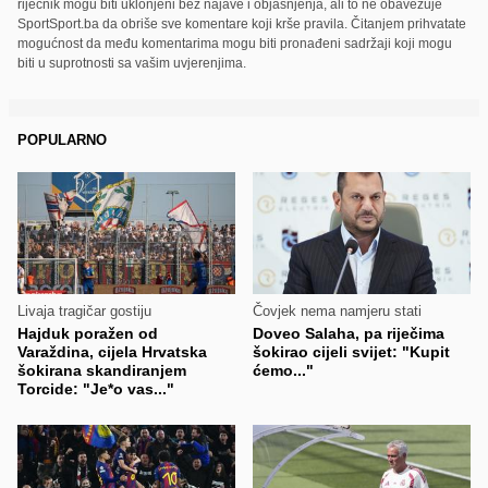
riječnik mogu biti uklonjeni bez najave i objašnjenja, ali to ne obavezuje
SportSport.ba da obriše sve komentare koji krše pravila. Čitanjem prihvatate
mogućnost da među komentarima mogu biti pronađeni sadržaji koji mogu
biti u suprotnosti sa vašim uvjerenjima.
POPULARNO
Livaja tragičar gostiju
Čovjek nema namjeru stati
Hajduk poražen od
Doveo Salaha, pa riječima
Varaždina, cijela Hrvatska
šokirao cijeli svijet: "Kupit
šokirana skandiranjem
ćemo..."
Torcide: "Je*o vas..."