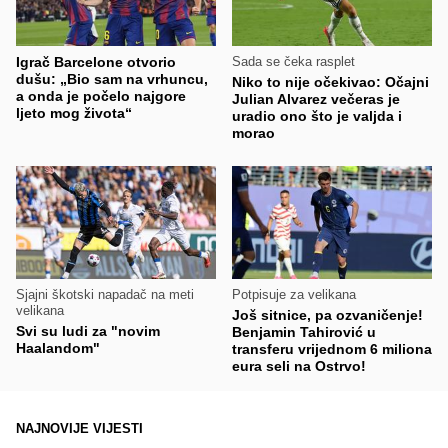
Igrač Barcelone otvorio
Sada se čeka rasplet
dušu: „Bio sam na vrhuncu,
Niko to nije očekivao: Očajni
a onda je počelo najgore
Julian Alvarez večeras je
ljeto mog života“
uradio ono što je valjda i
morao
Sjajni škotski napadač na meti
Potpisuje za velikana
velikana
Još sitnice, pa ozvaničenje!
Svi su ludi za "novim
Benjamin Tahirović u
Haalandom"
transferu vrijednom 6 miliona
eura seli na Ostrvo!
NAJNOVIJE VIJESTI