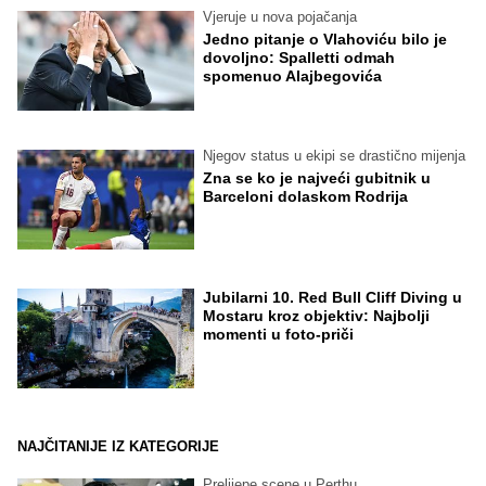
Vjeruje u nova pojačanja
Jedno pitanje o Vlahoviću bilo je
dovoljno: Spalletti odmah
spomenuo Alajbegovića
Njegov status u ekipi se drastično mijenja
Zna se ko je najveći gubitnik u
Barceloni dolaskom Rodrija
Jubilarni 10. Red Bull Cliff Diving u
Mostaru kroz objektiv: Najbolji
momenti u foto-priči
NAJČITANIJE IZ KATEGORIJE
Prelijepe scene u Perthu