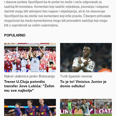
i stavove portala SportSport.ba te portal ne može i neće odgovarati za
sadržaj tih kometara. Komentari koji sadrže vrijeđanja, psovanja i vulgaran
riječnik mogu biti uklonjeni bez najave i objašnjenja, ali to ne obavezuje
SportSport.ba da obriše sve komentare koji krše pravila. Čitanjem prihvatate
mogućnost da među komentarima mogu biti pronađeni sadržaji koji mogu
biti u suprotnosti sa vašim uvjerenjima.
POPULARNO
Nakon utakmice protiv Botosanija
Tvrdi španski novinar
Trener U.Cluja potvrdio
To je to! Vinicius Junior je
transfer Jove Lukića: "Želim
donio odluku!
mu sve najbolje"