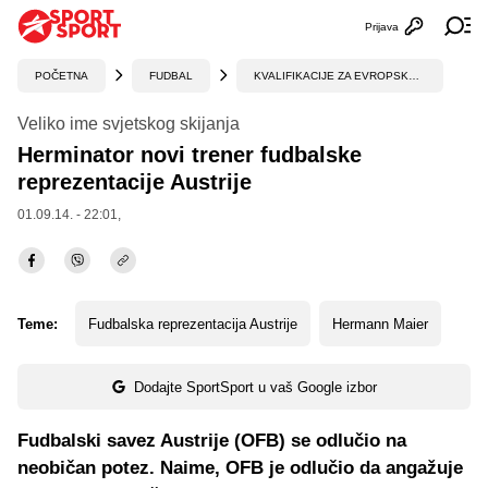
Prijava
Otvori profi
Ot
POČETNA
FUDBAL
KVALIFIKACIJE ZA EVROPSKO PRVENSTVO
Veliko ime svjetskog skijanja
Herminator novi trener fudbalske
reprezentacije Austrije
01.09.14. - 22:01,
Teme:
Fudbalska reprezentacija Austrije
Hermann Maier
Dodajte SportSport u vaš Google izbor
Fudbalski savez Austrije (OFB) se odlučio na
neobičan potez. Naime, OFB je odlučio da angažuje