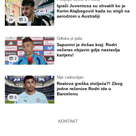
Igrači Juventusa su shvatili ko je
Kerim Alajbegović kada su stigli na
aerodrom u Australiji
1
Odluka je pala
Sapunici je došao kraj: Rodri
večeras objavio gdje nastavlja
karijeru!
2
Nije zadovoljan
Realova greška stoljeća?! Zbog
jedne rečenice Rodri ide u
Barcelonu
6
KONTAKT