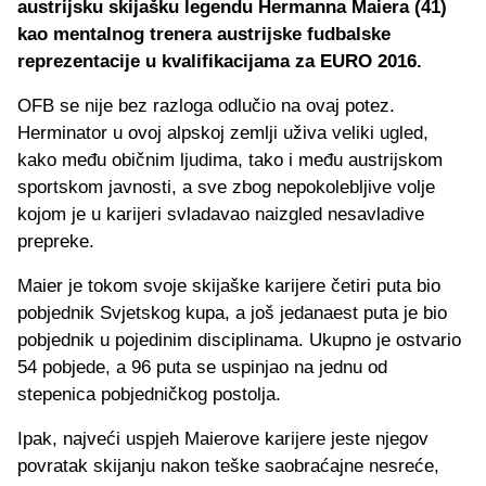
austrijsku skijašku legendu Hermanna Maiera (41)
kao mentalnog trenera austrijske fudbalske
reprezentacije u kvalifikacijama za EURO 2016.
OFB se nije bez razloga odlučio na ovaj potez.
Herminator u ovoj alpskoj zemlji uživa veliki ugled,
kako među običnim ljudima, tako i među austrijskom
sportskom javnosti, a sve zbog nepokolebljive volje
kojom je u karijeri svladavao naizgled nesavladive
prepreke.
Maier je tokom svoje skijaške karijere četiri puta bio
pobjednik Svjetskog kupa, a još jedanaest puta je bio
pobjednik u pojedinim disciplinama. Ukupno je ostvario
54 pobjede, a 96 puta se uspinjao na jednu od
stepenica pobjedničkog postolja.
Ipak, najveći uspjeh Maierove karijere jeste njegov
povratak skijanju nakon teške saobraćajne nesreće,