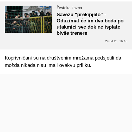
Žestoka kazna
Savezu "prekipjelo" -
Oduzimat će im dva boda po
utakmici sve dok ne isplate
bivše trenere
24.04.25. 16:46
Koprivničani su na društvenim mrežama podsjetili da
možda nikada nisu imali ovakvu priliku.