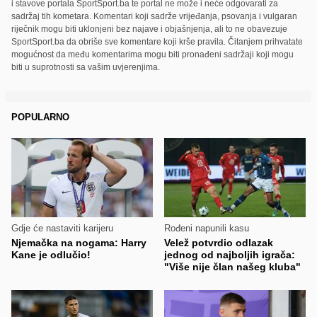
i stavove portala SportSport.ba te portal ne može i neće odgovarati za
sadržaj tih kometara. Komentari koji sadrže vrijeđanja, psovanja i vulgaran
riječnik mogu biti uklonjeni bez najave i objašnjenja, ali to ne obavezuje
SportSport.ba da obriše sve komentare koji krše pravila. Čitanjem prihvatate
mogućnost da među komentarima mogu biti pronađeni sadržaji koji mogu
biti u suprotnosti sa vašim uvjerenjima.
POPULARNO
Gdje će nastaviti karijeru
Rođeni napunili kasu
Njemačka na nogama: Harry
Velež potvrdio odlazak
Kane je odlučio!
jednog od najboljih igrača:
"Više nije član našeg kluba"