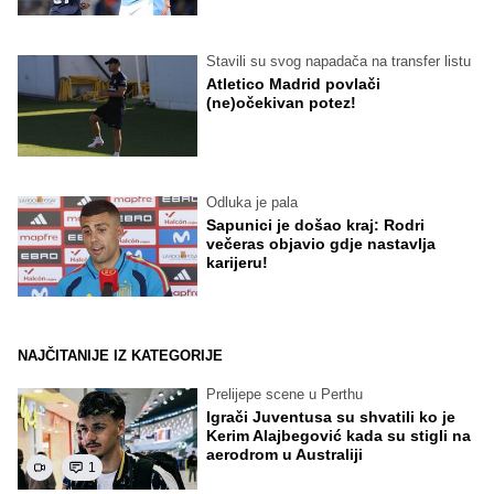
Stavili su svog napadača na transfer listu
Atletico Madrid povlači
(ne)očekivan potez!
Odluka je pala
Sapunici je došao kraj: Rodri
večeras objavio gdje nastavlja
karijeru!
NAJČITANIJE IZ KATEGORIJE
Prelijepe scene u Perthu
Igrači Juventusa su shvatili ko je
Kerim Alajbegović kada su stigli na
aerodrom u Australiji
1