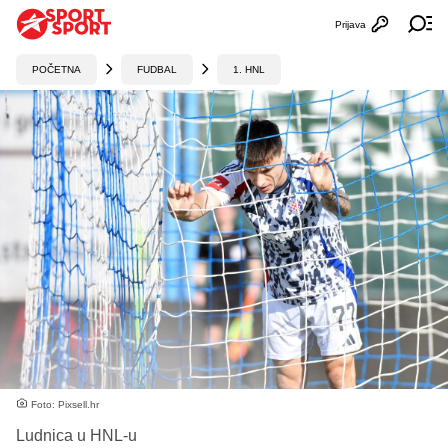
Prijava
Otvori profi
Ot
POČETNA
FUDBAL
1. HNL
Foto: Pixsell.hr
Ludnica u HNL-u