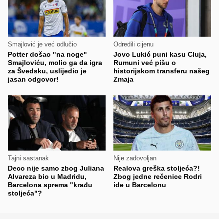
Smajlović je već odlučio
Odredili cijenu
Potter došao "na noge"
Jovo Lukić puni kasu Cluja,
Smajloviću, molio ga da igra
Rumuni već pišu o
za Švedsku, uslijedio je
historijskom transferu našeg
jasan odgovor!
Zmaja
Tajni sastanak
Nije zadovoljan
Deco nije samo zbog Juliana
Realova greška stoljeća?!
Alvareza bio u Madridu,
Zbog jedne rečenice Rodri
Barcelona sprema "krađu
ide u Barcelonu
stoljeća"?