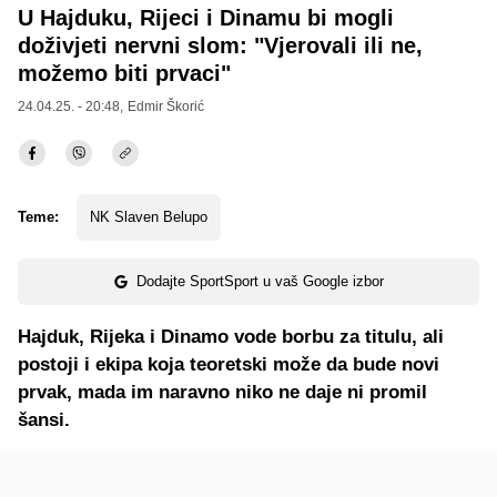
U Hajduku, Rijeci i Dinamu bi mogli
doživjeti nervni slom: "Vjerovali ili ne,
možemo biti prvaci"
24.04.25. - 20:48,
Edmir Škorić
Teme:
NK Slaven Belupo
Dodajte SportSport u vaš Google izbor
Hajduk, Rijeka i Dinamo vode borbu za titulu, ali
postoji i ekipa koja teoretski može da bude novi
prvak, mada im naravno niko ne daje ni promil
šansi.