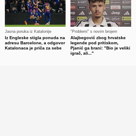
Jasna poruka iz Katalonije
"Problemi" s novim brojem
Iz Engleske stigla ponuda na
Alajbegović zbog hrvatske
adresu Barcelone, a odgovor
legende pod pritiskom,
Katalonaca je priča za sebe
Pjanić ga brani: "Bio je veliki
igrač, ali..."