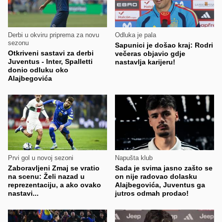
Derbi u okviru priprema za novu
Odluka je pala
sezonu
Sapunici je došao kraj: Rodri
Otkriveni sastavi za derbi
večeras objavio gdje
Juventus - Inter, Spalletti
nastavlja karijeru!
donio odluku oko
Alajbegovića
Prvi gol u novoj sezoni
Napušta klub
Zaboravljeni Zmaj se vratio
Sada je svima jasno zašto se
na scenu: Želi nazad u
on nije radovao dolasku
reprezentaciju, a ako ovako
Alajbegovića, Juventus ga
nastavi...
jutros odmah prodao!