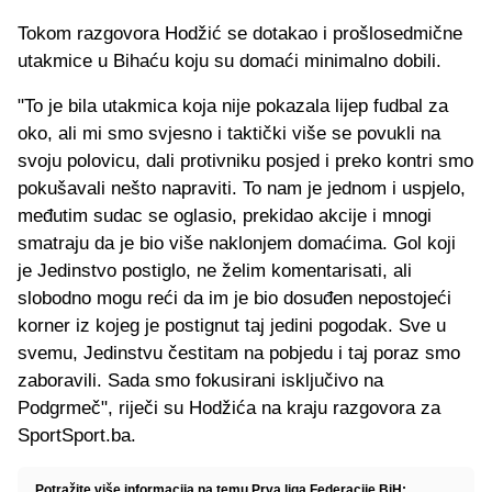
Tokom razgovora Hodžić se dotakao i prošlosedmične
utakmice u Bihaću koju su domaći minimalno dobili.
"To je bila utakmica koja nije pokazala lijep fudbal za
oko, ali mi smo svjesno i taktički više se povukli na
svoju polovicu, dali protivniku posjed i preko kontri smo
pokušavali nešto napraviti. To nam je jednom i uspjelo,
međutim sudac se oglasio, prekidao akcije i mnogi
smatraju da je bio više naklonjem domaćima. Gol koji
je Jedinstvo postiglo, ne želim komentarisati, ali
slobodno mogu reći da im je bio dosuđen nepostojeći
korner iz kojeg je postignut taj jedini pogodak. Sve u
svemu, Jedinstvu čestitam na pobjedu i taj poraz smo
zaboravili. Sada smo fokusirani isključivo na
Podgrmeč", riječi su Hodžića na kraju razgovora za
SportSport.ba.
Potražite više informacija na temu Prva liga Federacije BiH: