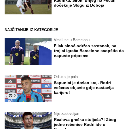
Radnika, Široki Brijeg na Pecari
dočekuje Slogu iz Doboja
NAJČITANIJE IZ KATEGORIJE
Vratili se u Barcelonu
Flick sinoć održao sastanak, pa
trojici igrača Barcelone saopštio da
napuste pripreme
Odluka je pala
Sapunici je došao kraj: Rodri
večeras objavio gdje nastavlja
karijeru!
2
Nije zadovoljan
Realova greška stoljeća?! Zbog
jedne rečenice Rodri ide u