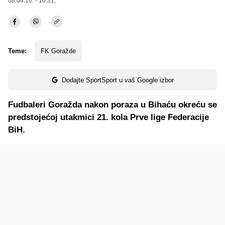
08.04.16. - 16:31,
Teme:
FK Goražde
Dodajte SportSport u vaš Google izbor
Fudbaleri Goražda nakon poraza u Bihaću okreću se
predstojećoj utakmici 21. kola Prve lige Federacije
BiH.