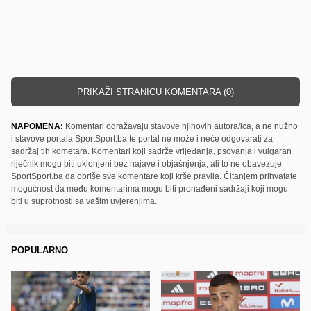
PRIKAŽI STRANICU KOMENTARA (0)
NAPOMENA:
Komentari odražavaju stavove njihovih autora/ica, a ne nužno
i stavove portala SportSport.ba te portal ne može i neće odgovarati za
sadržaj tih kometara. Komentari koji sadrže vrijeđanja, psovanja i vulgaran
riječnik mogu biti uklonjeni bez najave i objašnjenja, ali to ne obavezuje
SportSport.ba da obriše sve komentare koji krše pravila. Čitanjem prihvatate
mogućnost da među komentarima mogu biti pronađeni sadržaji koji mogu
biti u suprotnosti sa vašim uvjerenjima.
POPULARNO