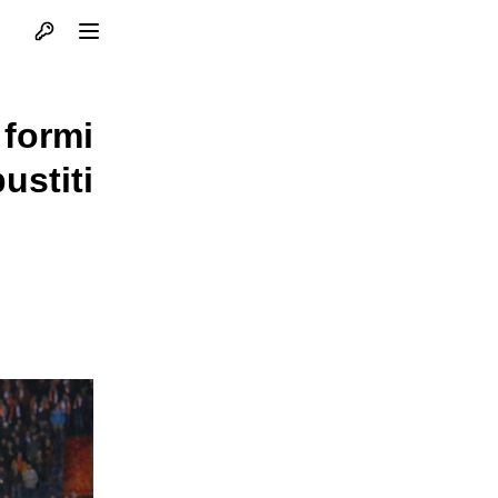
Otvori profil
Otvori meni
 formi
ustiti