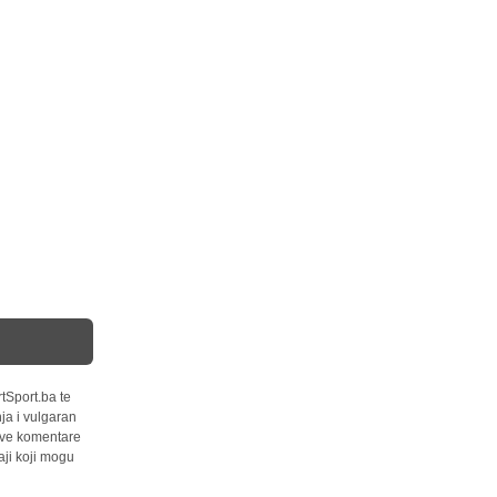
tSport.ba te
ja i vulgaran
 sve komentare
ji koji mogu