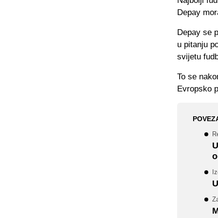
Najbolji fu
Depay mora
Depay se p
u pitanju p
svijetu fud
To se nakon
Evropsko p
POVEZ
Re
U
o
Iz
U
Za
M