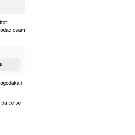
ltat
 dodao osam
ED
pogodaka i
o da će se