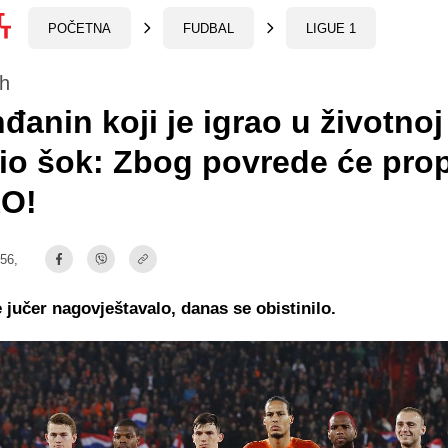
POČETNA
FUDBAL
LIGUE 1
h
đanin koji je igrao u životnoj
io šok: Zbog povrede će prop
RO!
:56,
 jučer nagovještavalo, danas se obistinilo.