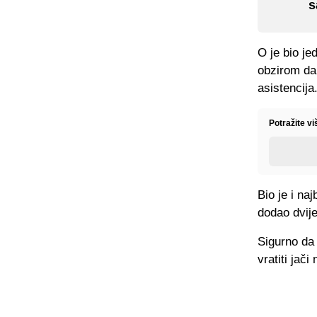
s
O je bio je
obzirom da
asistencija
Potražite vi
Bio je i na
dodao dvije
Sigurno da 
vratiti jači