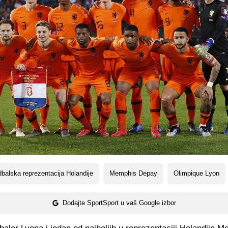
balska reprezentacija Holandije
Memphis Depay
Olimpique Lyon
Dodajte SportSport u vaš Google izbor