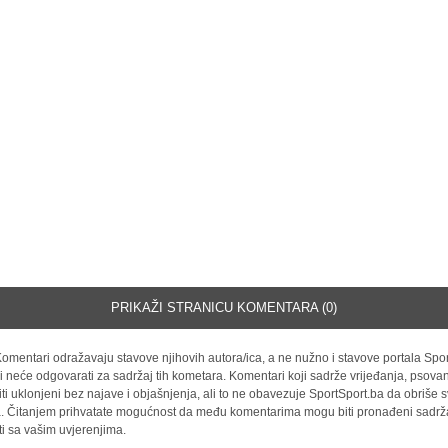
PRIKAŽI STRANICU KOMENTARA (0)
omentari odražavaju stavove njihovih autora/ica, a ne nužno i stavove portala Spor
i neće odgovarati za sadržaj tih kometara. Komentari koji sadrže vrijeđanja, psovan
iti uklonjeni bez najave i objašnjenja, ali to ne obavezuje SportSport.ba da obriše
la. Čitanjem prihvatate mogućnost da među komentarima mogu biti pronađeni sadrža
ti sa vašim uvjerenjima.