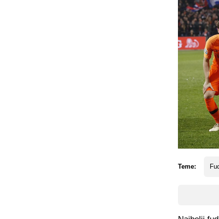
Teme:
Fud