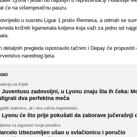
dbaler Lyona i jedan od najboljih u reprezentaciji Holandije 
t će na višemjesečnu pauzu.
ovrijedio u susretu Ligue 1 protiv Rennesa, a odmah se sum
ovreda križnih ligamenata koljena koja važi za jednu od najgo
bala.
 detaljnih pregleda ispostavilo tačnim i Depay će propustiti 
rvenstvo narednog ljeta.
ANO
akcija na žrijeb
 Juventusu zadovoljni, u Lyonu znaju šta ih čeka: 
digrati dva perfektna meča
gubili utakmicu, ali i dva važna nogometaša
 Lyonu će što prije pokušati da zaborave jučerašnji 
brinut za sigurnost svoje porodice
arcelo izbezumljen ušao u svlačionicu i poručio