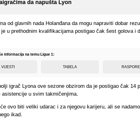
aigračima da napušta Lyon
dna od glavnih nada Holanđana da mogu napraviti dobar rezu
 je u prethodnim kvalifikacijama postigao čak šest golova i
.
še informacija na temu Ligue 1:
VIJESTI
TABELA
RASPOR
jbolji igrač Lyona ove sezone obzirom da je postigao čak 14 
 asistencije u svim takmičenjima.
će ovo biti veliki udarac i za njegovu karijeru, ali se nadam
 nego ikad.