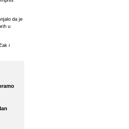
Memphis
njalo da je
rih u
čak i
Moramo
dan