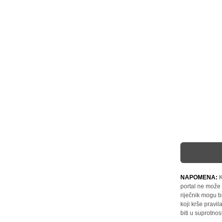
NAPOMENA:
K
portal ne može 
riječnik mogu b
koji krše pravi
biti u suprotnos