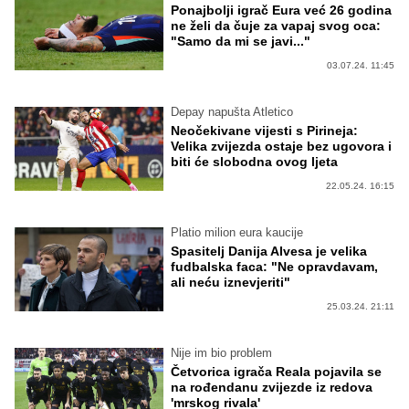
Ponajbolji igrač Eura već 26 godina
ne želi da čuje za vapaj svog oca:
"Samo da mi se javi..."
03.07.24. 11:45
Depay napušta Atletico
Neočekivane vijesti s Pirineja:
Velika zvijezda ostaje bez ugovora i
biti će slobodna ovog ljeta
22.05.24. 16:15
Platio milion eura kaucije
Spasitelj Danija Alvesa je velika
fudbalska faca: "Ne opravdavam,
ali neću iznevjeriti"
25.03.24. 21:11
Nije im bio problem
Četvorica igrača Reala pojavila se
na rođendanu zvijezde iz redova
'mrskog rivala'