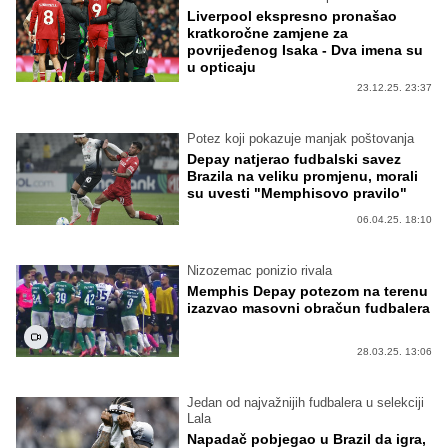
Liverpool ekspresno pronašao
kratkoročne zamjene za
povrijeđenog Isaka - Dva imena su
u opticaju
23.12.25. 23:37
Potez koji pokazuje manjak poštovanja
Depay natjerao fudbalski savez
Brazila na veliku promjenu, morali
su uvesti "Memphisovo pravilo"
06.04.25. 18:10
Nizozemac ponizio rivala
Memphis Depay potezom na terenu
izazvao masovni obračun fudbalera
28.03.25. 13:06
Jedan od najvažnijih fudbalera u selekciji
Lala
Napadač pobjegao u Brazil da igra,