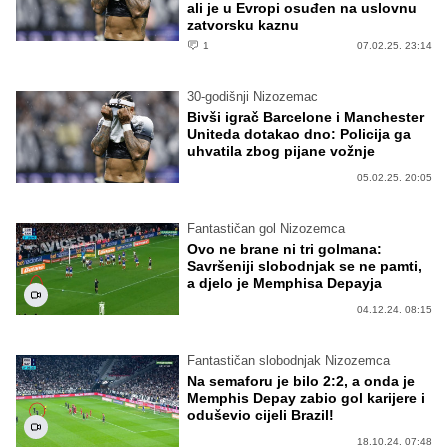
ali je u Evropi osuđen na uslovnu
zatvorsku kaznu
1
07.02.25. 23:14
30-godišnji Nizozemac
Bivši igrač Barcelone i Manchester
Uniteda dotakao dno: Policija ga
uhvatila zbog pijane vožnje
05.02.25. 20:05
Fantastičan gol Nizozemca
Ovo ne brane ni tri golmana:
Savršeniji slobodnjak se ne pamti,
a djelo je Memphisa Depayja
04.12.24. 08:15
Fantastičan slobodnjak Nizozemca
Na semaforu je bilo 2:2, a onda je
Memphis Depay zabio gol karijere i
oduševio cijeli Brazil!
18.10.24. 07:48