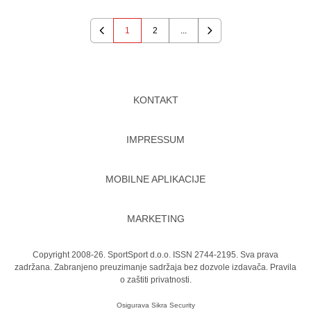
1
2
...
Previous
Next
KONTAKT
IMPRESSUM
MOBILNE APLIKACIJE
MARKETING
Copyright 2008-26. SportSport d.o.o. ISSN 2744-2195. Sva prava
zadržana. Zabranjeno preuzimanje sadržaja bez dozvole izdavača.
Pravila
o zaštiti privatnosti.
Osigurava
Sikra Security