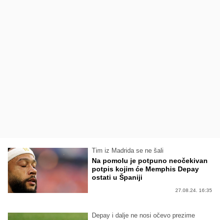
Tim iz Madrida se ne šali
Na pomolu je potpuno neočekivan
potpis kojim će Memphis Depay
ostati u Španiji
27.08.24. 16:35
Depay i dalje ne nosi očevo prezime