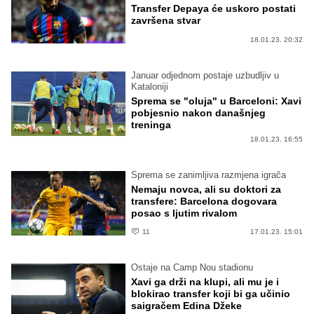
Transfer Depaya će uskoro postati
završena stvar
18.01.23. 20:32
Januar odjednom postaje uzbudljiv u
Kataloniji
Sprema se "oluja" u Barceloni: Xavi
pobjesnio nakon današnjeg
treninga
18.01.23. 16:55
Sprema se zanimljiva razmjena igrača
Nemaju novca, ali su doktori za
transfere: Barcelona dogovara
posao s ljutim rivalom
11
17.01.23. 15:01
Ostaje na Camp Nou stadionu
Xavi ga drži na klupi, ali mu je i
blokirao transfer koji bi ga učinio
saigračem Edina Džeke