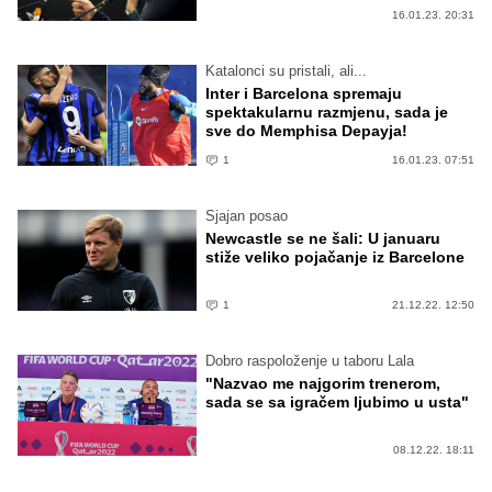
16.01.23. 20:31
Katalonci su pristali, ali...
Inter i Barcelona spremaju
spektakularnu razmjenu, sada je
sve do Memphisa Depayja!
1
16.01.23. 07:51
Sjajan posao
Newcastle se ne šali: U januaru
stiže veliko pojačanje iz Barcelone
1
21.12.22. 12:50
Dobro raspoloženje u taboru Lala
"Nazvao me najgorim trenerom,
sada se sa igračem ljubimo u usta"
08.12.22. 18:11