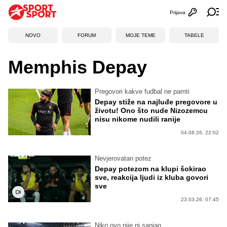
Prijava
Otvori profi
Ot
NOVO
FORUM
MOJE TEME
TABELE
Memphis Depay
Pregovori kakve fudbal ne pamti
Depay stiže na najluđe pregovore u
životu! Ono što nude Nizozemcu
nisu nikome nudili ranije
04.08.26. 22:02
Nevjerovatan potez
Depay potezom na klupi šokirao
sve, reakcija ljudi iz kluba govori
sve
23.03.26. 07:45
Niko ovo nije ni sanjao