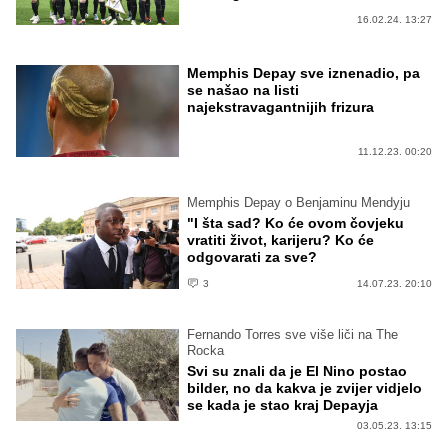
16.02.24. 13:27
Memphis Depay sve iznenadio, pa
se našao na listi
najekstravagantnijih frizura
11.12.23. 00:20
Memphis Depay o Benjaminu Mendyju
"I šta sad? Ko će ovom čovjeku
vratiti život, karijeru? Ko će
odgovarati za sve?
3
14.07.23. 20:10
Fernando Torres sve više liči na The
Rocka
Svi su znali da je El Nino postao
bilder, no da kakva je zvijer vidjelo
se kada je stao kraj Depayja
03.05.23. 13:15