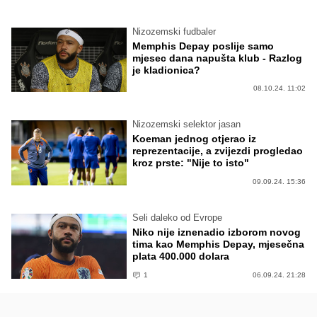
Nizozemski fudbaler
Memphis Depay poslije samo
mjesec dana napušta klub - Razlog
je kladionica?
08.10.24. 11:02
Nizozemski selektor jasan
Koeman jednog otjerao iz
reprezentacije, a zvijezdi progledao
kroz prste: "Nije to isto"
09.09.24. 15:36
Seli daleko od Evrope
Niko nije iznenadio izborom novog
tima kao Memphis Depay, mjesečna
plata 400.000 dolara
1
06.09.24. 21:28