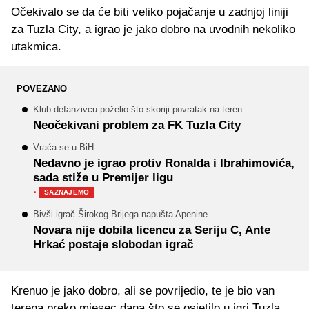
Očekivalo se da će biti veliko pojačanje u zadnjoj liniji
za Tuzla City, a igrao je jako dobro na uvodnih nekoliko
utakmica.
POVEZANO
Klub defanzivcu poželio što skoriji povratak na teren
Neočekivani problem za FK Tuzla City
Vraća se u BiH
Nedavno je igrao protiv Ronalda i Ibrahimovića,
sada stiže u Premijer ligu
·
SAZNAJEMO
Bivši igrač Širokog Brijega napušta Apenine
Novara nije dobila licencu za Seriju C, Ante
Hrkać postaje slobodan igrač
Krenuo je jako dobro, ali se povrijedio, te je bio van
terena preko mjesec dana što se osjetilo u igri Tuzla