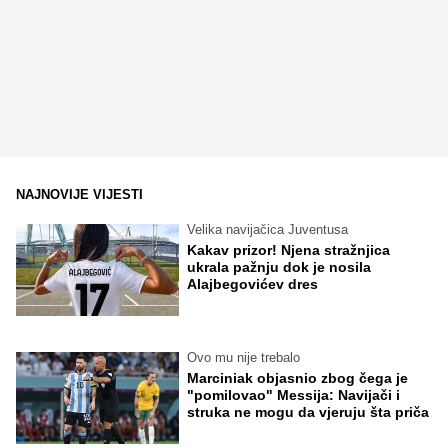
NAJNOVIJE VIJESTI
Velika navijačica Juventusa
Kakav prizor! Njena stražnjica
ukrala pažnju dok je nosila
Alajbegovićev dres
Ovo mu nije trebalo
Marciniak objasnio zbog čega je
"pomilovao" Messija: Navijači i
struka ne mogu da vjeruju šta priča