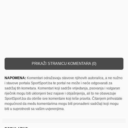
PRIKAŽI STRANICU KOMENTARA (0)
NAPOMENA:
Komentari odražavaju stavove njihovih autora/ica, a ne nužno
i stavove portala SportSport.ba te portal ne može i neće odgovarati za
sadržaj tih kometara. Komentari koji sadrže vrijeđanja, psovanja i vulgaran
riječnik mogu biti uklonjeni bez najave i objašnjenja, ali to ne obavezuje
SportSport.ba da obriše sve komentare koji krše pravila. Čitanjem prihvatate
mogućnost da među komentarima mogu biti pronađeni sadržaji koji mogu
biti u suprotnosti sa vašim uvjerenjima.