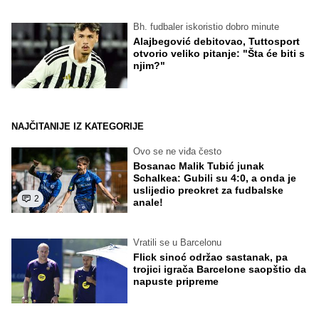
Bh. fudbaler iskoristio dobro minute
Alajbegović debitovao, Tuttosport
otvorio veliko pitanje: "Šta će biti s
njim?"
NAJČITANIJE IZ KATEGORIJE
Ovo se ne viđa često
Bosanac Malik Tubić junak
Schalkea: Gubili su 4:0, a onda je
uslijedio preokret za fudbalske
2
anale!
Vratili se u Barcelonu
Flick sinoć održao sastanak, pa
trojici igrača Barcelone saopštio da
napuste pripreme