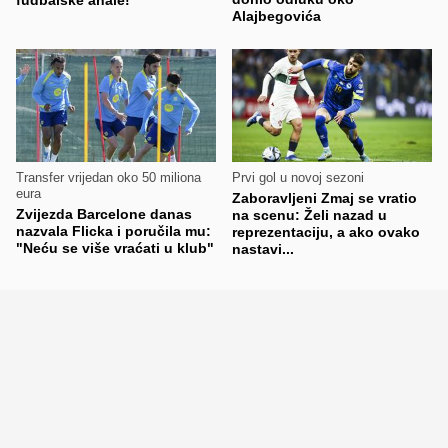
fudbalske anale!
Alajbegovića
Transfer vrijedan oko 50 miliona
Prvi gol u novoj sezoni
eura
Zaboravljeni Zmaj se vratio
Zvijezda Barcelone danas
na scenu: Želi nazad u
nazvala Flicka i poručila mu:
reprezentaciju, a ako ovako
"Neću se više vraćati u klub"
nastavi...