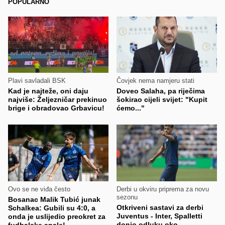
POPULARNO
Plavi savladali BSK
Čovjek nema namjeru stati
Kad je najteže, oni daju
Doveo Salaha, pa riječima
najviše: Željezničar prekinuo
šokirao cijeli svijet: "Kupit
brige i obradovao Grbavicu!
ćemo..."
Ovo se ne viđa često
Derbi u okviru priprema za novu
sezonu
Bosanac Malik Tubić junak
Otkriveni sastavi za derbi
Schalkea: Gubili su 4:0, a
Juventus - Inter, Spalletti
onda je uslijedio preokret za
donio odluku oko