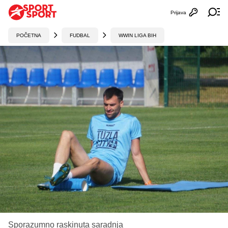
Prijava
Otvori profi
Ot
POČETNA
FUDBAL
WWIN LIGA BIH
Sporazumno raskinuta saradnja