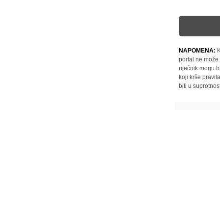
NAPOMENA:
K
portal ne može 
riječnik mogu b
koji krše pravi
biti u suprotnos