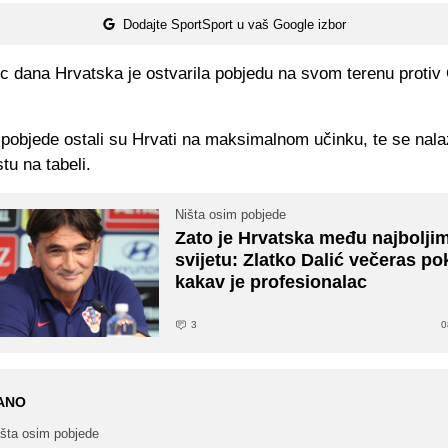
Dodajte SportSport u vaš Google izbor
ec dana Hrvatska je ostvarila pobjedu na svom terenu protiv
pobjede ostali su Hrvati na maksimalnom učinku, te se nala
u na tabeli.
Ništa osim pobjede
Zato je Hrvatska među najbolji
svijetu: Zlatko Dalić večeras p
kakav je profesionalac
3
0
ANO
išta osim pobjede