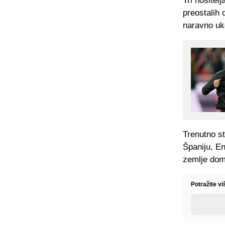
Tri nosite
preostalih 
naravno uko
Trenutno st
Španiju, En
zemlje dom
Potražite vi