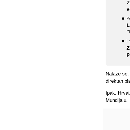
Z
v
Pu
L
"
Li
Z
p
Nalaze se, 
direktan p
Ipak, Hrva
Mundijalu.