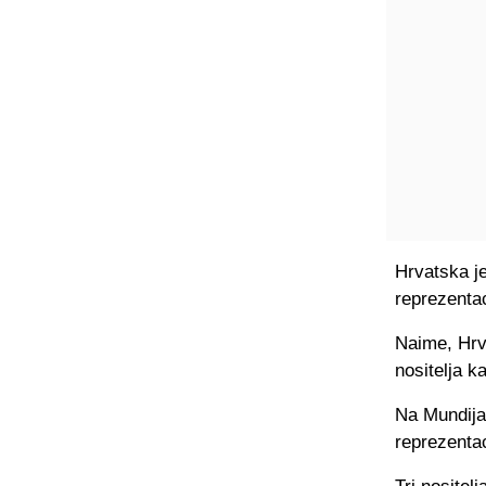
Hrvatska je
reprezenta
Naime, Hrva
nositelja k
Na Mundijal
reprezentac