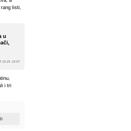
tva, a
rang listi,
a u
ači,
7.10.25. 22:07
tinu,
 i tri
ED