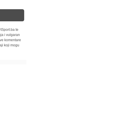
tSport.ba te
ja i vulgaran
 sve komentare
ji koji mogu