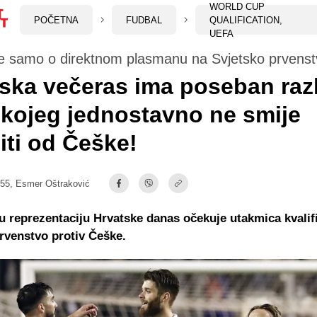
WORLD CUP
POČETNA
FUDBAL
QUALIFICATION,
UEFA
se samo o direktnom plasmanu na Svjetsko prvenst
ska večeras ima poseban raz
kojeg jednostavno ne smije
iti od Češke!
:55,
Esmer Oštraković
reprezentaciju Hrvatske danas očekuje utakmica kvalifi
rvenstvo protiv Češke.