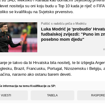
lja su SAD, Meksiko i Kanada kao domaćini Svjetskog prvens
devet nositelja su oni koju budu u Top 10 kada je riječ o FIFA 
liko se kvalifikuju na Svjetsko prvenstvo.
Pulišić s radošću priča o Modriću
Luka Modrić je 'probudio' Hrvat
fudbalskoj zvijezdi: "Puno im zn
posebno mom djedu"
0
anje je takvo da bi Hrvatska bila nositelj, te bi izbjegla Argen
glesku, Brazil, Francusku, Portugal, Nizozemsku i Belgiju, ali
aćina, naravno ako ostanu barem deveti.
še informacija na temu Kvalifikacije za SP:
VIJESTI
TABELA
RASPOR