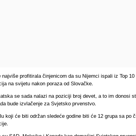
 najviše profitirala činjenicom da su Nijemci ispali iz Top 10
cija na svijetu nakon poraza od Slovačke.
tska se sada nalazi na poziciji broj devet, a to im donosi s
ada bude izvlačenje za Svjetsko prvenstvo.
u koji će biti održan sledeće godine biti će 12 grupa sa po če
ije.