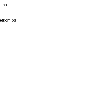
j na
četkom od