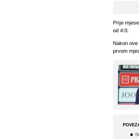
Prije mjes
od 4:0.
Nakon ove 
prvom mjest
POVEZ
N