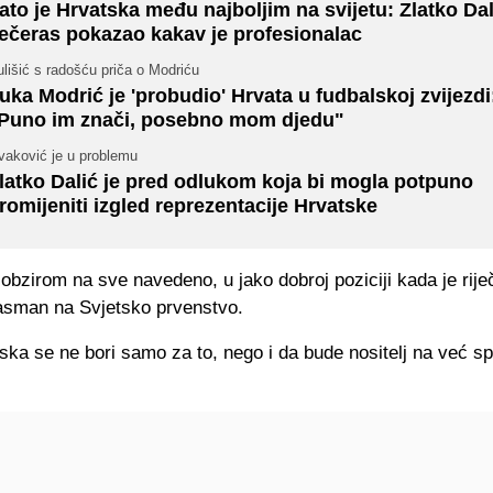
ato je Hrvatska među najboljim na svijetu: Zlatko Dal
ečeras pokazao kakav je profesionalac
lišić s radošću priča o Modriću
uka Modrić je 'probudio' Hrvata u fudbalskoj zvijezdi
Puno im znači, posebno mom djedu"
vaković je u problemu
latko Dalić je pred odlukom koja bi mogla potpuno
romijeniti izgled reprezentacije Hrvatske
obzirom na sve navedeno, u jako dobroj poziciji kada je rije
lasman na Svjetsko prvenstvo.
tska se ne bori samo za to, nego i da bude nositelj na već