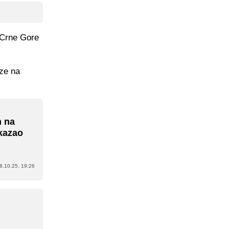
 Crne Gore
ze na
m na
okazao
8.10.25. 19:26