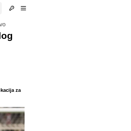
Otvori profil
Otvori meni
vo
log
kacija za