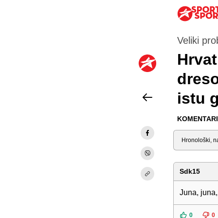
Veliki pr
Hrvat
dreso
istu 
KOMENTARI 
Sortiraj
Sdk15
Juna, juna,
0
0