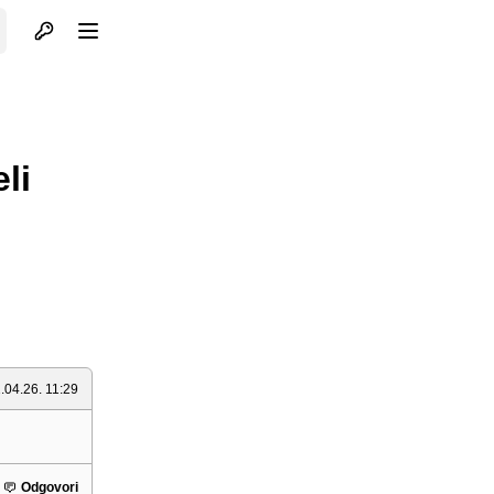
Otvori profil
Otvori meni
li
.04.26. 11:29
Odgovori