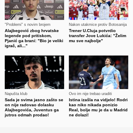
"Problemi" s novim brojem
Nakon utakmice protiv Botosanija
Alajbegović zbog hrvatske
Trener U.Cluja potvrdio
legende pod pritiskom,
transfer Jove Lukića: "Želim
Pjanić ga brani: "Bio je veliki
mu sve najbolje"
igrač, ali..."
Napušta klub
Ovo im nije trebao uraditi
Sada je svima jasno zašto se
Istina izašla na vidjelo! Rodri
on nije radovao dolasku
kao niko nikada ponizio
Alajbegovića, Juventus ga
Real, bolje mu je da u Madrid
jutros odmah prodao!
ne dolazi!