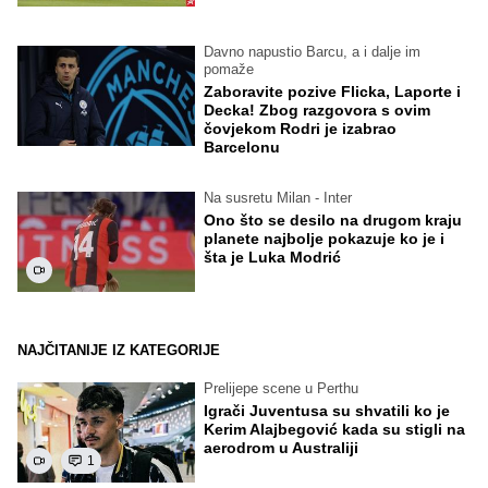
Davno napustio Barcu, a i dalje im
pomaže
Zaboravite pozive Flicka, Laporte i
Decka! Zbog razgovora s ovim
čovjekom Rodri je izabrao
Barcelonu
Na susretu Milan - Inter
Ono što se desilo na drugom kraju
planete najbolje pokazuje ko je i
šta je Luka Modrić
NAJČITANIJE IZ KATEGORIJE
Prelijepe scene u Perthu
Igrači Juventusa su shvatili ko je
Kerim Alajbegović kada su stigli na
aerodrom u Australiji
1