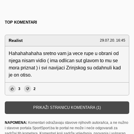
TOP KOMENTARI
Realist
29.07.20. 16:45
Hahahahahaha sretno vam ja vece rupe u obrani od
njega nisam vidio ( ima odlican sut glavom to mu se
mora priznat ) i svi navijaci Zrinjskog su odahnuli kad
je on otiso.
3
2
PRIKAŽI STRANICU KOMENTARA (1)
NAPOMENA:
Komentari odražavaju stavove njihovih autora/ica, a ne nužno
i stavove portala SportSport.ba te portal ne može i neće odgovarati za
sadržaj tih kometara. Komentari koji sadrže vrijeđanja, psovanja i vulgaran