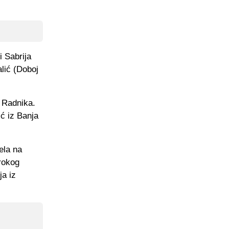
i Sabrija
alić (Doboj
 Radnika.
ić iz Banja
ela na
irokog
ja iz