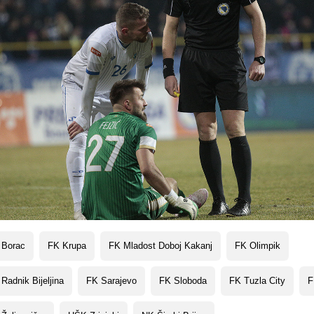
 Borac
FK Krupa
FK Mladost Doboj Kakanj
FK Olimpik
Radnik Bijeljina
FK Sarajevo
FK Sloboda
FK Tuzla City
F