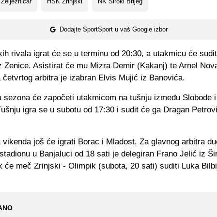
Željezničar
HŠK Zrinjski
NK Široki Brijeg
Dodajte SportSport u vaš Google izbor
kih rivala igrat će se u terminu od 20:30, a utakmicu će sudit
z Zenice. Asistirat će mu Mizra Demir (Kakanj) te Arnel Nov
a četvrtog arbitra je izabran Elvis Mujić iz Banovića.
a sezona će započeti utakmicom na tušnju između Slobode i
ušnju igra se u subotu od 17:30 i sudit će ga Dragan Petrov
vikenda još će igrati Borac i Mladost. Za glavnog arbitra du
adionu u Banjaluci od 18 sati je delegiran Frano Jelić iz Š
k će meč Zrinjski - Olimpik (subota, 20 sati) suditi Luka Bilbi
ANO