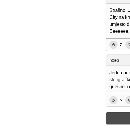
Strašno...
CIty na kr
umjesto d
Eeeeeee, n
7
hzsg
Jedna por
ste igrač
grješim, i
5