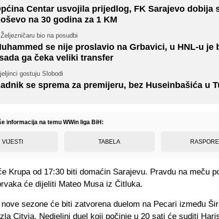
pćina Centar usvojila prijedlog, FK Sarajevo dobija 
oševo na 30 godina za 1 KM
Željezničaru bio na posudbi
uhammed se nije proslavio na Grbavici, u HNL-u je br
 sada ga čeka veliki transfer
jeljinci gostuju Slobodi
adnik se sprema za premijeru, bez Huseinbašića u T
iše informacija na temu WWin liga BiH:
VIJESTI
TABELA
RASPOR
 će Krupa od 17:30 biti domaćin Sarajevu. Pravdu na meču po
rvaka će dijeliti Mateo Musa iz Čitluka.
 nove sezone će biti zatvorena duelom na Pecari između Ši
uzla Cityja. Nedjeljni duel koji počinje u 20 sati će suditi Har