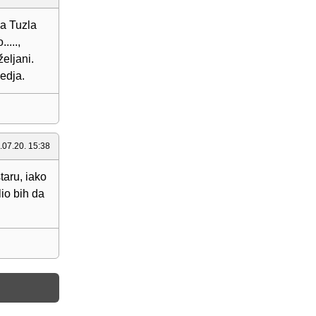
za Tuzla
....,
eljani.
edja.
.07.20. 15:38
taru, iako
io bih da