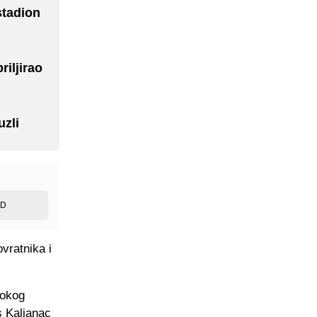
stadion
iljirao
uzli
ED
vratnika i
rokog
is Kaljanac