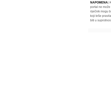
NAPOMENA:
K
portal ne može 
riječnik mogu b
koji krše pravi
biti u suprotnos