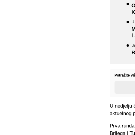
O
K
U 
M
i
Bi
R
Potražite v
U nedjelju
aktuelnog p
Prva runda
Brijega i T