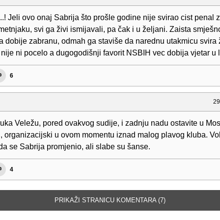
...! Jeli ovo onaj Sabrija što prošle godine nije svirao cist penal 
metnjaku, svi ga živi ismijavali, pa čak i u željani. Zaista smješno.
a dobije zabranu, odmah ga staviše da narednu utakmicu svira ž
ije ni pocelo a dugogodišnji favorit NSBIH vec dobija vjetar u l
6
29
uka Veležu, pored ovakvog sudije, i zadnju nadu ostavite u Mos
ki, organizacijski u ovom momentu iznad malog plavog kluba. Vol
 da se Sabrija promjenio, ali slabe su šanse.
4
PRIKAŽI STRANICU KOMENTARA (7)