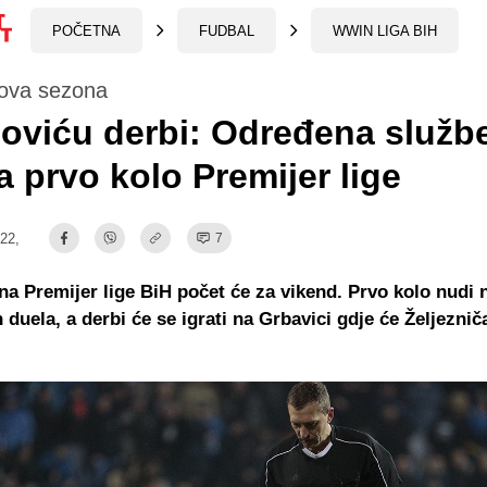
POČETNA
FUDBAL
WWIN LIGA BIH
nova sezona
oviću derbi: Određena služb
za prvo kolo Premijer lige
:22,
7
a Premijer lige BiH počet će za vikend. Prvo kolo nudi 
h duela, a derbi će se igrati na Grbavici gdje će Željeznič