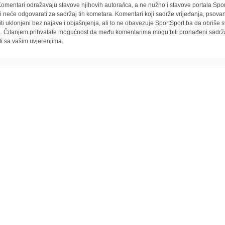
omentari odražavaju stavove njihovih autora/ica, a ne nužno i stavove portala Spor
i neće odgovarati za sadržaj tih kometara. Komentari koji sadrže vrijeđanja, psovan
iti uklonjeni bez najave i objašnjenja, ali to ne obavezuje SportSport.ba da obriše
la. Čitanjem prihvatate mogućnost da među komentarima mogu biti pronađeni sadrža
ti sa vašim uvjerenjima.