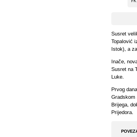
FK 
Susret veli
Topalović i
Istok), a z
Inače, nov
Susret na T
Luke.
Prvog dana 
Gradskom st
Brijega, do
Prijedora.
POVEZ