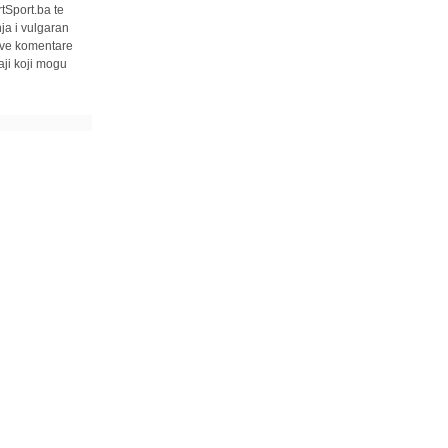
tSport.ba te
ja i vulgaran
 sve komentare
ji koji mogu