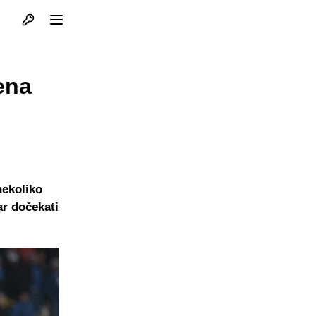
Otvori profil
Otvori meni
ena
nekoliko
ar dočekati