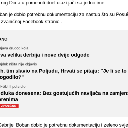
rog Doca u pomenuti duel ulazi jači sa jedno ime.
oban je dobio potrebnu dokumentaciju za nastup što su Posuš
a zvaničnoj Facebook stranici.
ANO
ajava drugog kola
va velika derbija i nove dvije odgode
jduk ništa nije objavio
h. tim slavio na Poljudu, Hrvati se pitaju: "Je li se t
ogodilo?"
/FSBiH potvrdio
dluka donesena: Bez gostujućih navijača na zamje
erenima
ZVANIČNO
brijel Boban dobio je potrebnu dokumentaciju i zeleno svjet