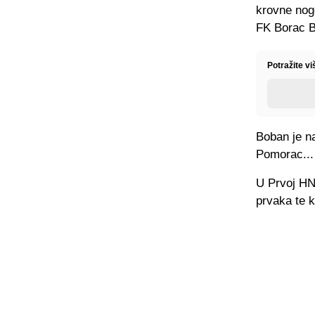
krovne nogo
FK Borac B
Potražite v
Boban je n
Pomorac...
U Prvoj HNL
prvaka te k