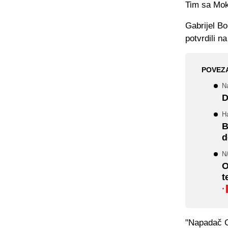
Tim sa Mok
Gabrijel B
potvrdili n
POVEZ
N
D
Ha
B
d
N
O
t
·
"Napadač Ga