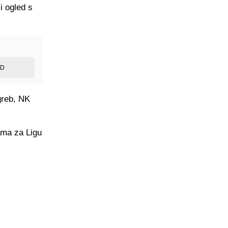
i ogled s
ED
greb, NK
ama za Ligu