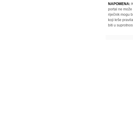
NAPOMENA:
K
portal ne može 
riječnik mogu b
koji krše pravi
biti u suprotnos