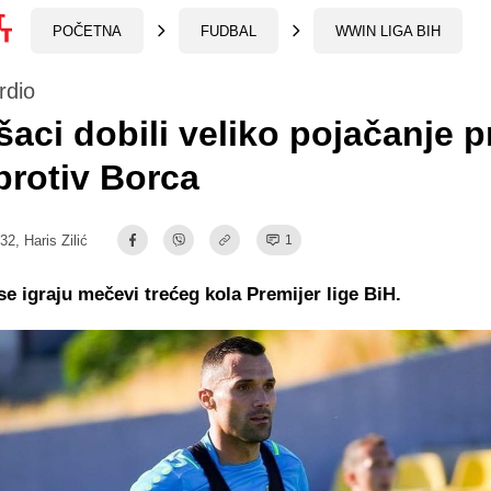
POČETNA
FUDBAL
WWIN LIGA BIH
rdio
aci dobili veliko pojačanje p
protiv Borca
:32,
Haris Zilić
1
se igraju mečevi trećeg kola Premijer lige BiH.