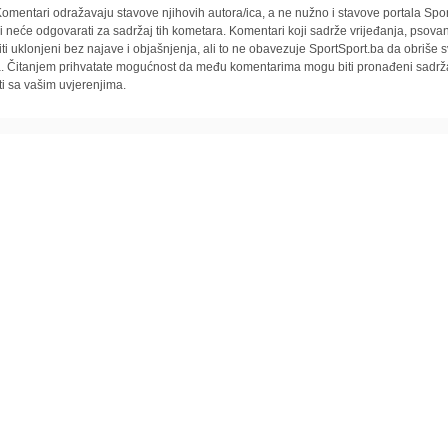
omentari odražavaju stavove njihovih autora/ica, a ne nužno i stavove portala Spor
i neće odgovarati za sadržaj tih kometara. Komentari koji sadrže vrijeđanja, psovan
iti uklonjeni bez najave i objašnjenja, ali to ne obavezuje SportSport.ba da obriše
la. Čitanjem prihvatate mogućnost da među komentarima mogu biti pronađeni sadrža
ti sa vašim uvjerenjima.