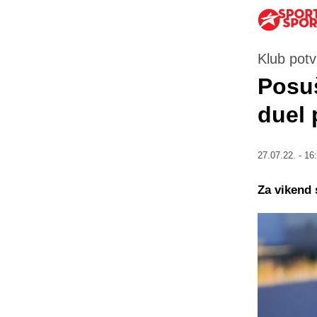
Klub potv
Posuš
duel 
27.07.22. - 16
Za vikend 