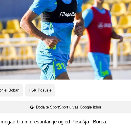
rijel Boban
HŠK Posušje
Dodajte SportSport u vaš Google izbor
 mogao biti interesantan je ogled Posušja i Borca.