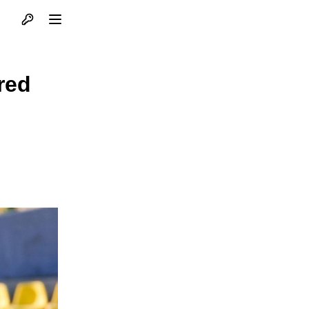
Otvori profil
Otvori meni
red