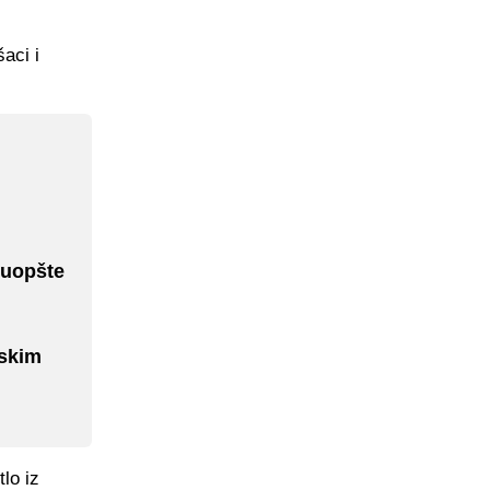
aci i
o uopšte
nskim
lo iz