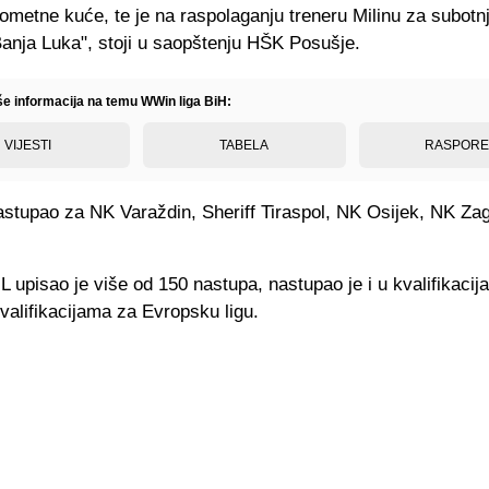
metne kuće, te je na raspolaganju treneru Milinu za subotnj
anja Luka", stoji u saopštenju HŠK Posušje.
iše informacija na temu WWin liga BiH:
VIJESTI
TABELA
RASPOR
astupao za NK Varaždin, Sheriff Tiraspol, NK Osijek, NK Za
 upisao je više od 150 nastupa, nastupao je i u kvalifikacij
valifikacijama za Evropsku ligu.