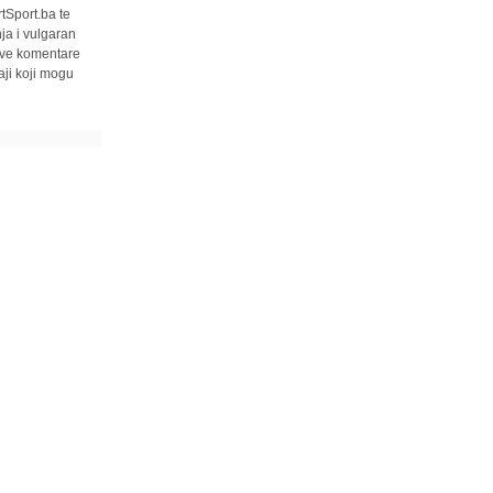
tSport.ba te
ja i vulgaran
 sve komentare
ji koji mogu