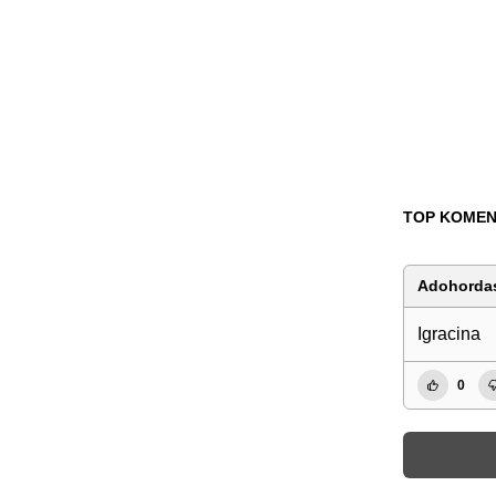
TOP KOMEN
Adohorda
Igracina
0