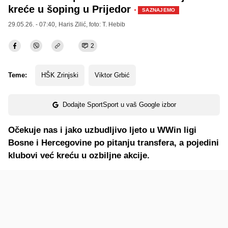
kreće u šoping u Prijedor
·
SAZNAJEMO
29.05.26. - 07:40,
Haris Zilić
, foto: T. Hebib
2
Teme:
HŠK Zrinjski
Viktor Grbić
Dodajte SportSport u vaš Google izbor
Očekuje nas i jako uzbudljivo ljeto u WWin ligi
Bosne i Hercegovine po pitanju transfera, a pojedini
klubovi već kreću u ozbiljne akcije.