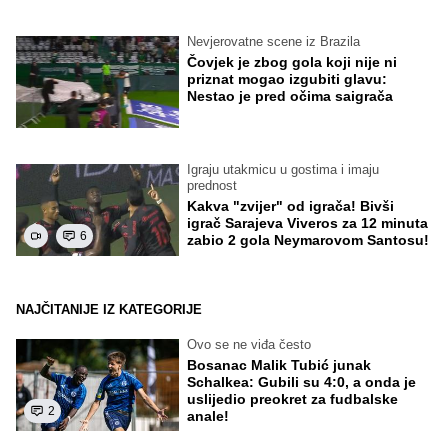
Nevjerovatne scene iz Brazila
Čovjek je zbog gola koji nije ni
priznat mogao izgubiti glavu:
Nestao je pred očima saigrača
Igraju utakmicu u gostima i imaju
prednost
Kakva "zvijer" od igrača! Bivši
igrač Sarajeva Viveros za 12 minuta
6
zabio 2 gola Neymarovom Santosu!
NAJČITANIJE IZ KATEGORIJE
Ovo se ne viđa često
Bosanac Malik Tubić junak
Schalkea: Gubili su 4:0, a onda je
uslijedio preokret za fudbalske
2
anale!