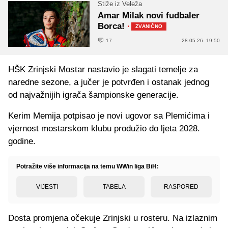
Stiže iz Veleža
Amar Milak novi fudbaler
Borca!
·
ZVANIČNO
17
28.05.26. 19:50
HŠK Zrinjski Mostar nastavio je slagati temelje za
naredne sezone, a jučer je potvrđen i ostanak jednog
od najvažnijih igrača šampionske generacije.
Kerim Memija potpisao je novi ugovor sa Plemićima i
vjernost mostarskom klubu produžio do ljeta 2028.
godine.
Potražite više informacija na temu WWin liga BiH:
VIJESTI
TABELA
RASPORED
Dosta promjena očekuje Zrinjski u rosteru. Na izlaznim