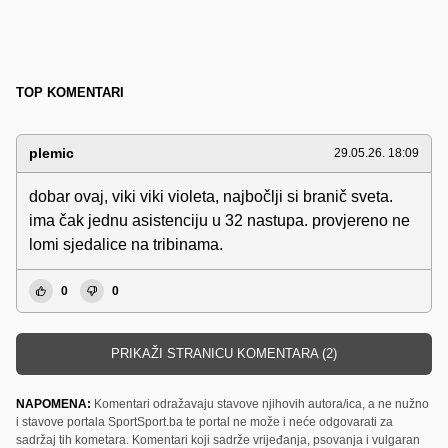
TOP KOMENTARI
plemic
29.05.26. 18:09
dobar ovaj, viki viki violeta, najbočlji si branič sveta.
ima čak jednu asistenciju u 32 nastupa. provjereno ne
lomi sjedalice na tribinama.
0
0
PRIKAŽI STRANICU KOMENTARA (2)
NAPOMENA:
Komentari odražavaju stavove njihovih autora/ica, a ne nužno
i stavove portala SportSport.ba te portal ne može i neće odgovarati za
sadržaj tih kometara. Komentari koji sadrže vrijeđanja, psovanja i vulgaran