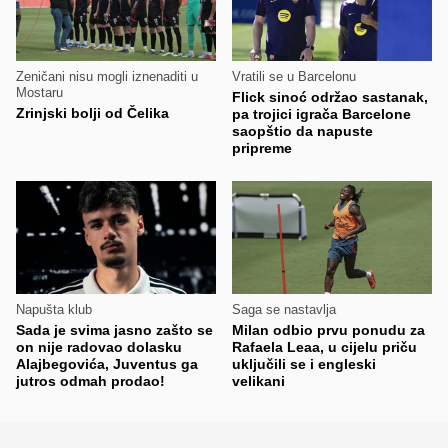
Zeničani nisu mogli iznenaditi u
Vratili se u Barcelonu
Mostaru
Flick sinoć održao sastanak,
Zrinjski bolji od Čelika
pa trojici igrača Barcelone
saopštio da napuste
pripreme
Napušta klub
Saga se nastavlja
Sada je svima jasno zašto se
Milan odbio prvu ponudu za
on nije radovao dolasku
Rafaela Leaa, u cijelu priču
Alajbegovića, Juventus ga
uključili se i engleski
jutros odmah prodao!
velikani