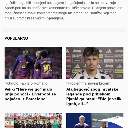
riječnik mogu biti uklonjeni bez najave i objašnjenja, ali to ne obavezuje
SportSport.ba da obriše sve komentare koji krše pravila. Čitanjem prihvatate
mogućnost da među komentarima mogu biti pronađeni sadržaji koji mogu
biti u suprotnosti sa vašim uvjerenjima.
POPULARNO
Potvrdio Fabrizio Romano
"Problemi" s novim brojem
Veliki "Here we go" malo
Alajbegović zbog hrvatske
prije ponoći - Liverpool se
legende pod pritiskom,
pojačao iz Barcelone!
Pjanić ga brani: "Bio je veliki
igrač, ali..."