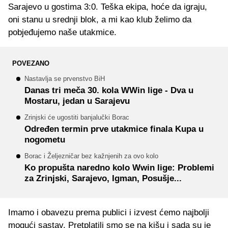
Sarajevo u gostima 3:0. Teška ekipa, hoće da igraju,
oni stanu u srednji blok, a mi kao klub želimo da
pobjeđujemo naše utakmice.
POVEZANO
Nastavlja se prvenstvo BiH
Danas tri meča 30. kola WWin lige - Dva u
Mostaru, jedan u Sarajevu
Zrinjski će ugostiti banjalučki Borac
Određen termin prve utakmice finala Kupa u
nogometu
Borac i Željezničar bez kažnjenih za ovo kolo
Ko propušta naredno kolo Wwin lige: Problemi
za Zrinjski, Sarajevo, Igman, Posušje...
Imamo i obavezu prema publici i izvest ćemo najbolji
mogući sastav. Pretplatili smo se na kišu i sada su je