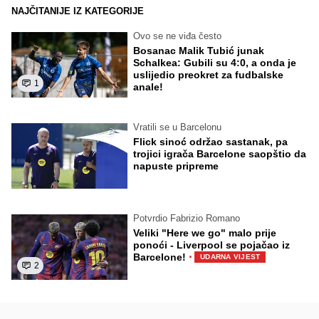
NAJČITANIJE IZ KATEGORIJE
Ovo se ne viđa često
Bosanac Malik Tubić junak
Schalkea: Gubili su 4:0, a onda je
uslijedio preokret za fudbalske
1
anale!
Vratili se u Barcelonu
Flick sinoć održao sastanak, pa
trojici igrača Barcelone saopštio da
napuste pripreme
Potvrdio Fabrizio Romano
Veliki "Here we go" malo prije
ponoći - Liverpool se pojačao iz
·
Barcelone!
UDARNA VIJEST
2