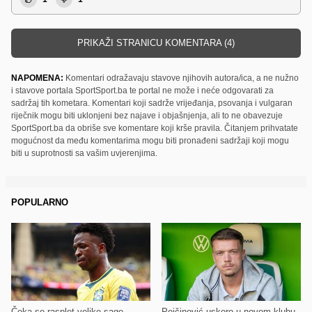
PRIKAŽI STRANICU KOMENTARA (4)
NAPOMENA:
Komentari odražavaju stavove njihovih autora/ica, a ne nužno
i stavove portala SportSport.ba te portal ne može i neće odgovarati za
sadržaj tih kometara. Komentari koji sadrže vrijeđanja, psovanja i vulgaran
riječnik mogu biti uklonjeni bez najave i objašnjenja, ali to ne obavezuje
SportSport.ba da obriše sve komentare koji krše pravila. Čitanjem prihvatate
mogućnost da među komentarima mogu biti pronađeni sadržaji koji mogu
biti u suprotnosti sa vašim uvjerenjima.
POPULARNO
Čeka se rasplet velike sage
Pejčinović uskoro u novom klubu