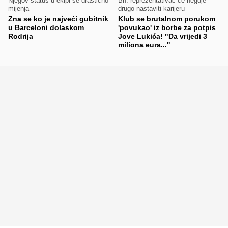
Njegov status u ekipi se drastično
Bh. reprezentativac će negdje
mijenja
drugo nastaviti karijeru
Zna se ko je najveći gubitnik
Klub se brutalnom porukom
u Barceloni dolaskom
'povukao' iz borbe za potpis
Rodrija
Jove Lukića! "Da vrijedi 3
miliona eura..."