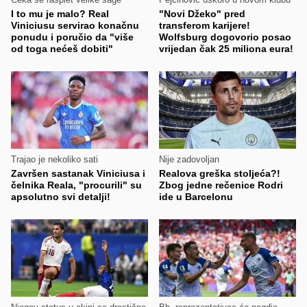
I to mu je malo? Real
"Novi Džeko" pred
Viniciusu servirao konačnu
transferom karijere!
ponudu i poručio da "više
Wolfsburg dogovorio posao
od toga nećeš dobiti"
vrijedan čak 25 miliona eura!
Trajao je nekoliko sati
Nije zadovoljan
Završen sastanak Viniciusa i
Realova greška stoljeća?!
čelnika Reala, "procurili" su
Zbog jedne rečenice Rodri
apsolutno svi detalji!
ide u Barcelonu