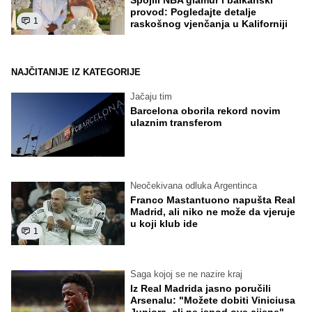
provod: Pogledajte detalje
1
raskošnog vjenčanja u Kaliforniji
NAJČITANIJE IZ KATEGORIJE
Jačaju tim
Barcelona oborila rekord novim
ulaznim transferom
Neočekivana odluka Argentinca
Franco Mastantuono napušta Real
Madrid, ali niko ne može da vjeruje
u koji klub ide
1
Saga kojoj se ne nazire kraj
Iz Real Madrida jasno poručili
Arsenalu: "Možete dobiti Viniciusa