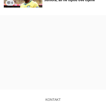
Juniora, ali ne ispod ove cijene"
6
KONTAKT