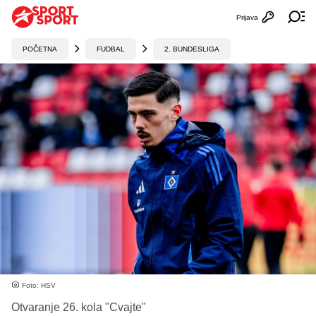
Prijava
Otvori profi
Ot
POČETNA
FUDBAL
2. BUNDESLIGA
Foto: HSV
Otvaranje 26. kola "Cvajte"