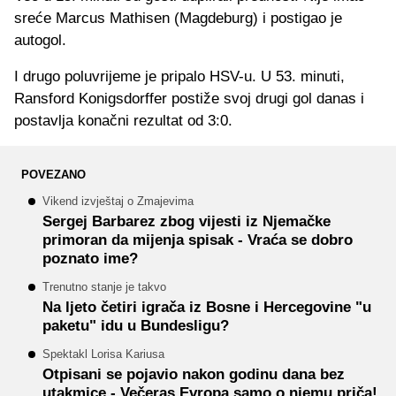
sreće Marcus Mathisen (Magdeburg) i postigao je
autogol.
I drugo poluvrijeme je pripalo HSV-u. U 53. minuti,
Ransford Konigsdorffer postiže svoj drugi gol danas i
postavlja konačni rezultat od 3:0.
POVEZANO
Vikend izvještaj o Zmajevima
Sergej Barbarez zbog vijesti iz Njemačke
primoran da mijenja spisak - Vraća se dobro
poznato ime?
Trenutno stanje je takvo
Na ljeto četiri igrača iz Bosne i Hercegovine "u
paketu" idu u Bundesligu?
Spektakl Lorisa Kariusa
Otpisani se pojavio nakon godinu dana bez
utakmice - Večeras Evropa samo o njemu priča!