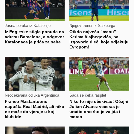
Jasna poruka iz Katalonije
Njegov trener iz Salzburga
Iz Engleske stigla ponuda na
Otkrio najveću "manu"
adresu Barcelone, a odgovor
Kerima Alajbegovića, pa
Katalonaca je priča za sebe
izgovorio riječi koje odjekuju
Evropom!
Neočekivana odluka Argentinca
Sada se čeka rasplet
Franco Mastantuono
Niko to nije očekivao: Očajni
napušta Real Madrid, ali niko
Julian Alvarez večeras je
ne može da vjeruje u koji
uradio ono što je valjda i
klub ide
morao