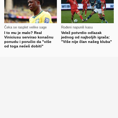
Čeka se rasplet velike sage
Rođeni napunili kasu
I to mu je malo? Real
Velež potvrdio odlazak
Viniciusu servirao konačnu
jednog od najboljih igrača:
ponudu i poručio da "više
"Više nije član našeg kluba"
od toga nećeš dobiti"