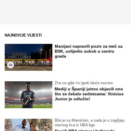
NAJNOVIJE VIJESTI
Manijaci napravili poziv za meč sa
BSK, uslijedio sukob u centru
grada
Zna se gdje će igrati iduće sezone
Mediji u Španiji jutros objavili ono
što se čekalo sedmicama: Vinicius
Junior je odlučio!
Bila je sa Mamićem, a sada je u zagrljaju
slavnog lica iz NBA lige
Spojili NBA glamur i balkanski