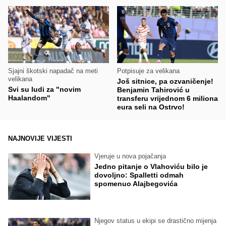
Sjajni škotski napadač na meti
Potpisuje za velikana
velikana
Još sitnice, pa ozvaničenje!
Svi su ludi za "novim
Benjamin Tahirović u
Haalandom"
transferu vrijednom 6 miliona
eura seli na Ostrvo!
NAJNOVIJE VIJESTI
Vjeruje u nova pojačanja
Jedno pitanje o Vlahoviću bilo je
dovoljno: Spalletti odmah
spomenuo Alajbegovića
Njegov status u ekipi se drastično mijenja