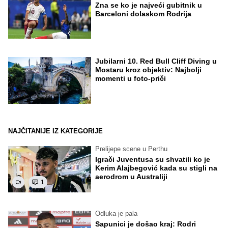
Zna se ko je najveći gubitnik u
Barceloni dolaskom Rodrija
Jubilarni 10. Red Bull Cliff Diving u
Mostaru kroz objektiv: Najbolji
momenti u foto-priči
NAJČITANIJE IZ KATEGORIJE
Prelijepe scene u Perthu
Igrači Juventusa su shvatili ko je
Kerim Alajbegović kada su stigli na
aerodrom u Australiji
1
Odluka je pala
Sapunici je došao kraj: Rodri