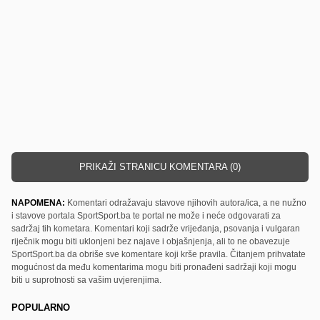
PRIKAŽI STRANICU KOMENTARA (0)
NAPOMENA:
Komentari odražavaju stavove njihovih autora/ica, a ne nužno
i stavove portala SportSport.ba te portal ne može i neće odgovarati za
sadržaj tih kometara. Komentari koji sadrže vrijeđanja, psovanja i vulgaran
riječnik mogu biti uklonjeni bez najave i objašnjenja, ali to ne obavezuje
SportSport.ba da obriše sve komentare koji krše pravila. Čitanjem prihvatate
mogućnost da među komentarima mogu biti pronađeni sadržaji koji mogu
biti u suprotnosti sa vašim uvjerenjima.
POPULARNO