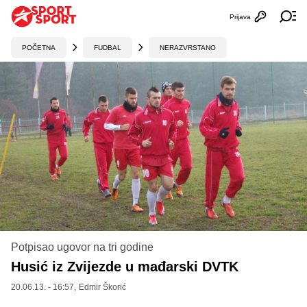
Prijava
Otvori profi
Ot
POČETNA
FUDBAL
NERAZVRSTANO
Potpisao ugovor na tri godine
Husić iz Zvijezde u mađarski DVTK
20.06.13. - 16:57,
Edmir Škorić