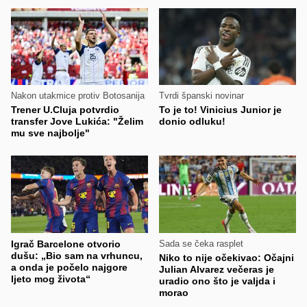
Nakon utakmice protiv Botosanija
Tvrdi španski novinar
Trener U.Cluja potvrdio
To je to! Vinicius Junior je
transfer Jove Lukića: "Želim
donio odluku!
mu sve najbolje"
Igrač Barcelone otvorio
Sada se čeka rasplet
dušu: „Bio sam na vrhuncu,
Niko to nije očekivao: Očajni
a onda je počelo najgore
Julian Alvarez večeras je
ljeto mog života“
uradio ono što je valjda i
morao