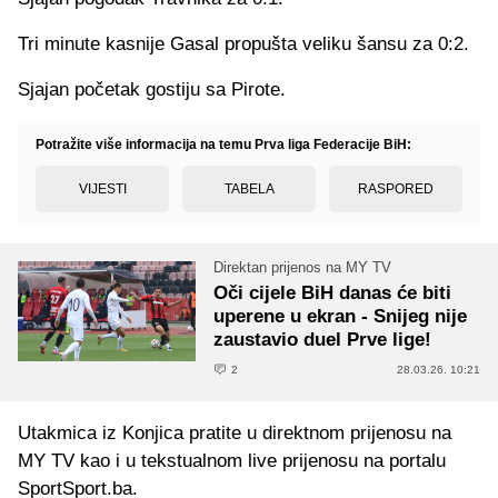
Tri minute kasnije Gasal propušta veliku šansu za 0:2.
Sjajan početak gostiju sa Pirote.
Potražite više informacija na temu Prva liga Federacije BiH:
VIJESTI
TABELA
RASPORED
Direktan prijenos na MY TV
Oči cijele BiH danas će biti
uperene u ekran - Snijeg nije
zaustavio duel Prve lige!
2
28.03.26. 10:21
Utakmica iz Konjica pratite u direktnom prijenosu na
MY TV kao i u tekstualnom live prijenosu na portalu
SportSport.ba.