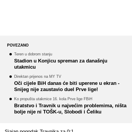
POVEZANO
Teren u dobrom stanju
Stadion u Konjicu spreman za današnju
utakmicu
Direktan prijenos na MY TV
Oči cijele BiH danas će biti uperene u ekran -
Snijeg nije zaustavio duel Prve lige!
Ko propušta utakmice 16. kola Prve lige FBiH
Bratstvo i Travnik u najvećim problemima, ništa
bolje nije ni TOŠK-u, Slobodi i Čeliku
Sjajan pogodak Travnika za 0:1.