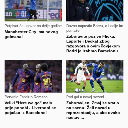
Potpisat će ugovor na dvije godine
Davno napustio Barcu, a i dalje im
pomaže
Manchester City ima novog
Zaboravite pozive Flicka,
golmana!
Laporte i Decka! Zbog
razgovora s ovim čovjekom
Rodri je izabrao Barcelonu
Potvrdio Fabrizio Romano
Prvi gol u novoj sezoni
Veliki "Here we go" malo
Zaboravljeni Zmaj se vratio
prije ponoći - Liverpool se
na scenu: Želi nazad u
pojačao iz Barcelone!
reprezentaciju, a ako ovako
nastavi...