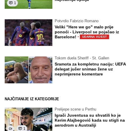
1
Potvrdio Fabrizio Romano
Veliki "Here we go" malo prije
ponoći - Liverpool se pojačao iz
·
Barcelone!
UDARNA VIJEST
Tokom duela Sheriff - St. Gallen
Sramota za kompletnu naciju: UEFA
delegat jučer snimao žene uz
neprimjerene komentare
NAJČITANIJE IZ KATEGORIJE
Prelijepe scene u Perthu
Igrači Juventusa su shvatili ko je
Kerim Alajbegović kada su stigli na
aerodrom u Australiji
1