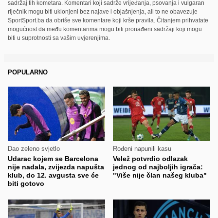
sadržaj tih kometara. Komentari koji sadrže vrijeđanja, psovanja i vulgaran
riječnik mogu biti uklonjeni bez najave i objašnjenja, ali to ne obavezuje
SportSport.ba da obriše sve komentare koji krše pravila. Čitanjem prihvatate
mogućnost da među komentarima mogu biti pronađeni sadržaji koji mogu
biti u suprotnosti sa vašim uvjerenjima.
POPULARNO
Dao zeleno svjetlo
Rođeni napunili kasu
Udarac kojem se Barcelona
Velež potvrdio odlazak
nije nadala, zvijezda napušta
jednog od najboljih igrača:
klub, do 12. avgusta sve će
"Više nije član našeg kluba"
biti gotovo