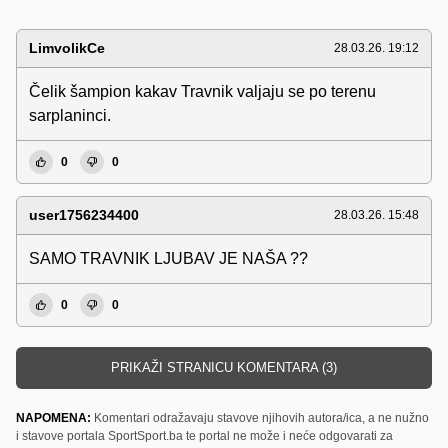
LimvolikCe
28.03.26. 19:12
Čelik šampion kakav Travnik valjaju se po terenu
sarplaninci.
0
0
user1756234400
28.03.26. 15:48
SAMO TRAVNIK LJUBAV JE NAŠA ??
0
0
PRIKAŽI STRANICU KOMENTARA (3)
NAPOMENA:
Komentari odražavaju stavove njihovih autora/ica, a ne nužno
i stavove portala SportSport.ba te portal ne može i neće odgovarati za