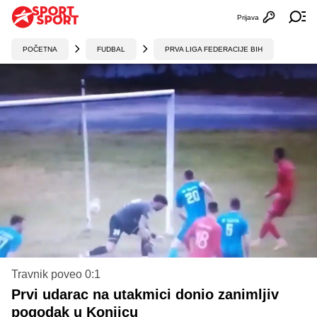
Prijava
Otvori profi
Ot
POČETNA
FUDBAL
PRVA LIGA FEDERACIJE BIH
Travnik poveo 0:1
Prvi udarac na utakmici donio zanimljiv
pogodak u Konjicu