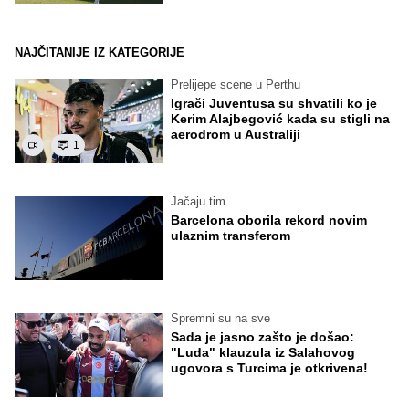
NAJČITANIJE IZ KATEGORIJE
Prelijepe scene u Perthu
Igrači Juventusa su shvatili ko je
Kerim Alajbegović kada su stigli na
aerodrom u Australiji
1
Jačaju tim
Barcelona oborila rekord novim
ulaznim transferom
Spremni su na sve
Sada je jasno zašto je došao:
"Luda" klauzula iz Salahovog
ugovora s Turcima je otkrivena!