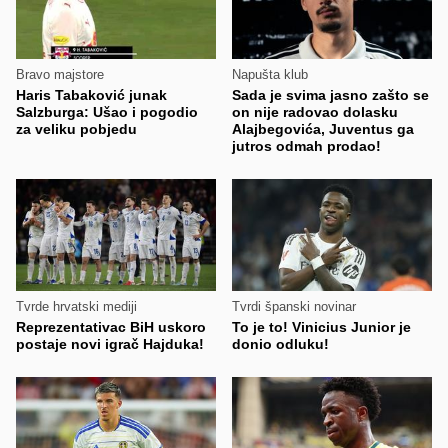
Bravo majstore
Napušta klub
Haris Tabaković junak
Sada je svima jasno zašto se
Salzburga: Ušao i pogodio
on nije radovao dolasku
za veliku pobjedu
Alajbegovića, Juventus ga
jutros odmah prodao!
Tvrde hrvatski mediji
Tvrdi španski novinar
Reprezentativac BiH uskoro
To je to! Vinicius Junior je
postaje novi igrač Hajduka!
donio odluku!