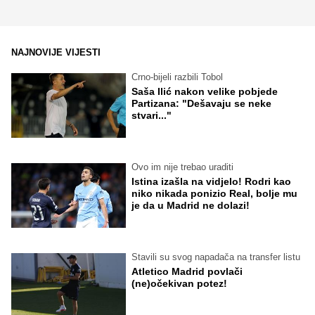
NAJNOVIJE VIJESTI
Crno-bijeli razbili Tobol
Saša Ilić nakon velike pobjede
Partizana: "Dešavaju se neke
stvari..."
Ovo im nije trebao uraditi
Istina izašla na vidjelo! Rodri kao
niko nikada ponizio Real, bolje mu
je da u Madrid ne dolazi!
Stavili su svog napadača na transfer listu
Atletico Madrid povlači
(ne)očekivan potez!