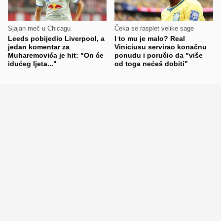
Sjajan meč u Chicagu
Čeka se rasplet velike sage
Leeds pobijedio Liverpool, a
I to mu je malo? Real
jedan komentar za
Viniciusu servirao konačnu
Muharemovića je hit: "On će
ponudu i poručio da "više
idućeg ljeta..."
od toga nećeš dobiti"