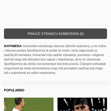
PRIKAŽI STRANICU KOMENTARA (0)
NAPOMENA:
Komentari odražavaju stavove njihovih autora/ica, a ne nužno
i stavove portala SportSport.ba te portal ne može i neće odgovarati za
sadržaj tih kometara. Komentari koji sadrže vrijeđanja, psovanja i vulgaran
riječnik mogu biti uklonjeni bez najave i objašnjenja, ali to ne obavezuje
SportSport.ba da obriše sve komentare koji krše pravila. Čitanjem prihvatate
mogućnost da među komentarima mogu biti pronađeni sadržaji koji mogu
biti u suprotnosti sa vašim uvjerenjima.
POPULARNO