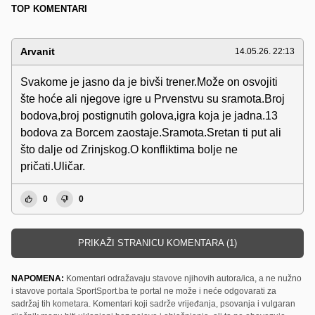
TOP KOMENTARI
Arvanit
14.05.26. 22:13
Svakome je jasno da je bivši trener.Može on osvojiti
šte hoće ali njegove igre u Prvenstvu su sramota.Broj
bodova,broj postignutih golova,igra koja je jadna.13
bodova za Borcem zaostaje.Sramota.Sretan ti put ali
što dalje od Zrinjskog.O konfliktima bolje ne
pričati.Uličar.
0
0
PRIKAŽI STRANICU KOMENTARA (1)
NAPOMENA:
Komentari odražavaju stavove njihovih autora/ica, a ne nužno
i stavove portala SportSport.ba te portal ne može i neće odgovarati za
sadržaj tih kometara. Komentari koji sadrže vrijeđanja, psovanja i vulgaran