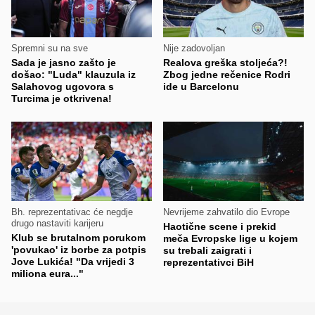
Spremni su na sve
Nije zadovoljan
Sada je jasno zašto je
Realova greška stoljeća?!
došao: "Luda" klauzula iz
Zbog jedne rečenice Rodri
Salahovog ugovora s
ide u Barcelonu
Turcima je otkrivena!
Bh. reprezentativac će negdje
Nevrijeme zahvatilo dio Evrope
drugo nastaviti karijeru
Haotične scene i prekid
Klub se brutalnom porukom
meča Evropske lige u kojem
'povukao' iz borbe za potpis
su trebali zaigrati i
Jove Lukića! "Da vrijedi 3
reprezentativci BiH
miliona eura..."