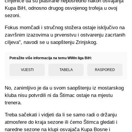
činjenice da su plasirane neposredno nakon osvajanja
Kupa BiH, odnosno drugog osvojenog trofeja u ovoj
sezoni.
Fokus momčadi i stručnog stožera ostaje isključivo na
završnim izazovima u prvenstvu i ostvarenju zacrtanih
ciljeva", navodi se u saopštenju Zrinjskog.
Potražite više informacija na temu WWin liga BiH:
VIJESTI
TABELA
RASPORED
No, zanimljivo je da u svom saopštenju iz mostarskog
kluba nisu potvrdili ni da Štimac ostaje na mjestu
trenera.
Treba sačekati i vidjeti da li se samo radi o držanju
atmosfere do kraja sezone ili ćemo Štimca gledati i
naredne sezone na klupi osvajača Kupa Bosne i