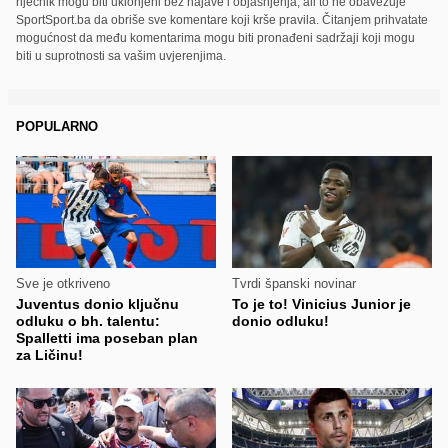
riječnik mogu biti uklonjeni bez najave i objašnjenja, ali to ne obavezuje
SportSport.ba da obriše sve komentare koji krše pravila. Čitanjem prihvatate
mogućnost da među komentarima mogu biti pronađeni sadržaji koji mogu
biti u suprotnosti sa vašim uvjerenjima.
POPULARNO
Sve je otkriveno
Tvrdi španski novinar
Juventus donio ključnu
To je to! Vinicius Junior je
odluku o bh. talentu:
donio odluku!
Spalletti ima poseban plan
za Ličinu!