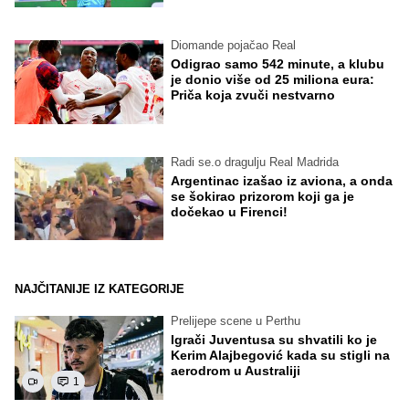
Diomande pojačao Real
Odigrao samo 542 minute, a klubu
je donio više od 25 miliona eura:
Priča koja zvuči nestvarno
Radi se.o dragulju Real Madrida
Argentinac izašao iz aviona, a onda
se šokirao prizorom koji ga je
dočekao u Firenci!
NAJČITANIJE IZ KATEGORIJE
Prelijepe scene u Perthu
Igrači Juventusa su shvatili ko je
Kerim Alajbegović kada su stigli na
aerodrom u Australiji
1