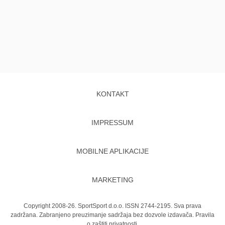
KONTAKT
IMPRESSUM
MOBILNE APLIKACIJE
MARKETING
Copyright 2008-26. SportSport d.o.o. ISSN 2744-2195. Sva prava
zadržana. Zabranjeno preuzimanje sadržaja bez dozvole izdavača.
Pravila
o zaštiti privatnosti.