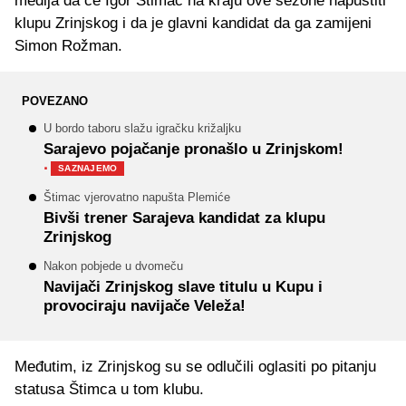
medija da će Igor Štimac na kraju ove sezone napustiti
klupu Zrinjskog i da je glavni kandidat da ga zamijeni
Simon Rožman.
POVEZANO
U bordo taboru slažu igračku križaljku
Sarajevo pojačanje pronašlo u Zrinjskom!
·
SAZNAJEMO
Štimac vjerovatno napušta Plemiće
Bivši trener Sarajeva kandidat za klupu
Zrinjskog
Nakon pobjede u dvomeču
Navijači Zrinjskog slave titulu u Kupu i
provociraju navijače Veleža!
Međutim, iz Zrinjskog su se odlučili oglasiti po pitanju
statusa Štimca u tom klubu.