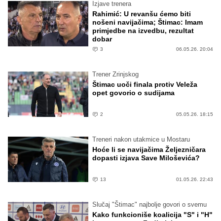
Izjave trenera
Rahimić: U revanšu ćemo biti
nošeni navijačima; Štimac: Imam
primjedbe na izvedbu, rezultat
dobar
3
06.05.26. 20:04
Trener Zrinjskog
Štimac uoči finala protiv Veleža
opet govorio o sudijama
2
05.05.26. 18:15
Treneri nakon utakmice u Mostaru
Hoće li se navijačima Željezničara
dopasti izjava Save Miloševića?
13
01.05.26. 22:43
Slučaj "Štimac" najbolje govori o svemu
Kako funkcioniše koalicija "S" i "H"