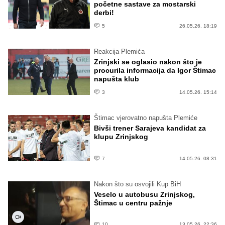
početne sastave za mostarski
derbi!
5
26.05.26. 18:19
Reakcija Plemića
Zrinjski se oglasio nakon što je
procurila informacija da Igor Štimac
napušta klub
3
14.05.26. 15:14
Štimac vjerovatno napušta Plemiće
Bivši trener Sarajeva kandidat za
klupu Zrinjskog
7
14.05.26. 08:31
Nakon što su osvojili Kup BiH
Veselo u autobusu Zrinjskog,
Štimac u centru pažnje
10
13.05.26. 22:36