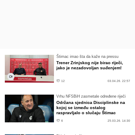
Štimac imao šta da kaže na pressu
Trener Zrinjskog nije birao riječi,
jako je nezadovoljan suđenjem!
12
03.04.26. 22:57
Vrhu NFSBiH zasmetale određene riječi
Održana sjednica Disciplinske na
kojoj se između ostalog
raspravljalo o slučaju Štimac
6
25.03.26. 14:30