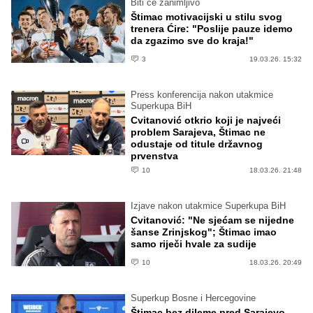
Biti će zanimljivo
Štimac motivacijski u stilu svog
trenera Ćire: "Poslije pauze idemo
da zgazimo sve do kraja!"
3
19.03.26. 15:32
Press konferencija nakon utakmice
Superkupa BiH
Cvitanović otkrio koji je najveći
problem Sarajeva, Štimac ne
odustaje od titule državnog
prvenstva
10
18.03.26. 21:48
Izjave nakon utakmice Superkupa BiH
Cvitanović: "Ne sjećam se nijedne
šanse Zrinjskog"; Štimac imao
samo riječi hvale za sudije
10
18.03.26. 20:49
Superkup Bosne i Hercegovine
Štimac bez dileme pred Sarajevo,