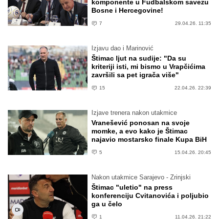
komponente u Fudbalskom savezu
Bosne i Hercegovine!
7
29.04.26. 11:35
Izjavu dao i Marinović
Štimac ljut na sudije: "Da su
kriteriji isti, mi bismo u Vrapčićima
završili sa pet igrača više"
15
22.04.26. 22:39
Izjave trenera nakon utakmice
Vranešević ponosan na svoje
momke, a evo kako je Štimac
najavio mostarsko finale Kupa BiH
5
15.04.26. 20:45
Nakon utakmice Sarajevo - Zrinjski
Štimac "uletio" na press
konferenciju Cvitanovića i poljubio
ga u čelo
1
11.04.26. 21:22