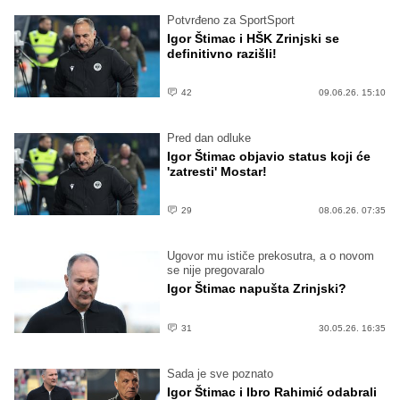
Potvrđeno za SportSport
Igor Štimac i HŠK Zrinjski se
definitivno razišli!
42
09.06.26. 15:10
Pred dan odluke
Igor Štimac objavio status koji će
'zatresti' Mostar!
29
08.06.26. 07:35
Ugovor mu ističe prekosutra, a o novom
se nije pregovaralo
Igor Štimac napušta Zrinjski?
31
30.05.26. 16:35
Sada je sve poznato
Igor Štimac i Ibro Rahimić odabrali