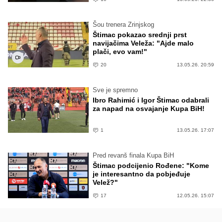
Šou trenera Zrinjskog
Štimac pokazao srednji prst
navijačima Veleža: "Ajde malo
plači, evo vam!"
20
13.05.26. 20:59
Sve je spremno
Ibro Rahimić i Igor Štimac odabrali
za napad na osvajanje Kupa BiH!
1
13.05.26. 17:07
Pred revanš finala Kupa BiH
Štimac podcijenio Rođene: "Kome
je interesantno da pobjeđuje
Velež?"
17
12.05.26. 15:07