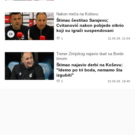
Nakon meča na Koševu
Štimac čestitao Sarajevu;
Cvitanović nakon pobjede otkrio
koji su igrači suspendovani
1
11.04.26. 21:04
Trener Zrinjskog najavio duel sa Bordo
timom
Štimac najavio derbi na Koševu:
"Idemo po tri boda, nemamo šta
izgubiti"
2
10.04.26. 18:40