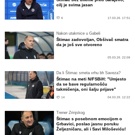
cilj je svima jasan
6
17.03.26. 17:51
Nakon utakmice u Gabeli
Štimac zadovoljan, Obšivač smatra
da je još sve otvoreno
05.03.26. 22:09
Da li Štimac smeta vrhu bh Saveza?
Štimac na meti N/FSBiH: "Umjesto
da se bave regularnošću
takmičenja, oni šalju prijave"
14
04.03.26. 12:22
Trener Zrinjskog
Štimac s posebnom emocijom o
Grbavici, poslao jasnu poruku
Željezničaru, ali i Savi Miloševiću!