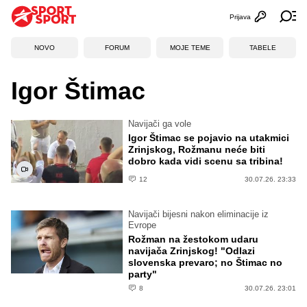
Prijava
Otvori profi
Ot
NOVO
FORUM
MOJE TEME
TABELE
Igor Štimac
Navijači ga vole
Igor Štimac se pojavio na utakmici
Zrinjskog, Rožmanu neće biti
dobro kada vidi scenu sa tribina!
12
30.07.26. 23:33
Navijači bijesni nakon eliminacije iz
Evrope
Rožman na žestokom udaru
navijača Zrinjskog! "Odlazi
slovenska prevaro; no Štimac no
party"
8
30.07.26. 23:01