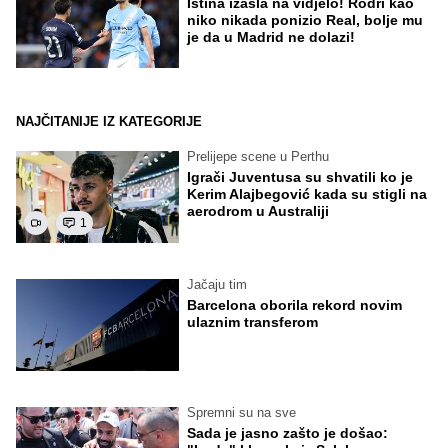
Istina izašla na vidjelo! Rodri kao
niko nikada ponizio Real, bolje mu
je da u Madrid ne dolazi!
NAJČITANIJE IZ KATEGORIJE
Prelijepe scene u Perthu
Igrači Juventusa su shvatili ko je
Kerim Alajbegović kada su stigli na
aerodrom u Australiji
1
Jačaju tim
Barcelona oborila rekord novim
ulaznim transferom
Spremni su na sve
Sada je jasno zašto je došao: