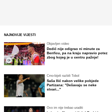
NAJNOVIJE VIJESTI
Objavljen video
Dedić nije odigrao ni minute za
Benficu, pa na kraju napravio potez
zbog kojeg je u centru pažnje!
Crno-bijeli razbili Tobol
Saša Ilić nakon velike pobjede
Partizana: "Dešavaju se neke
stvari..."
Ovo im nije trebao uraditi