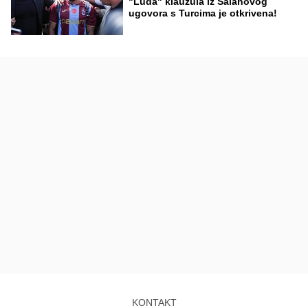
"Luda" klauzula iz Salahovog
ugovora s Turcima je otkrivena!
KONTAKT