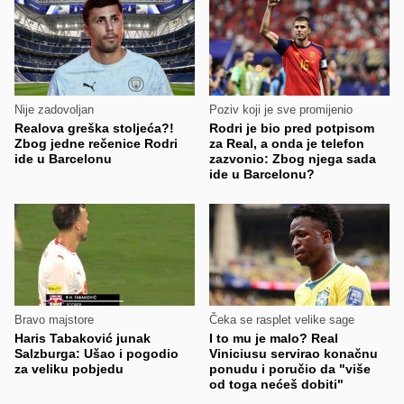
Nije zadovoljan
Poziv koji je sve promijenio
Realova greška stoljeća?!
Rodri je bio pred potpisom
Zbog jedne rečenice Rodri
za Real, a onda je telefon
ide u Barcelonu
zazvonio: Zbog njega sada
ide u Barcelonu?
Bravo majstore
Čeka se rasplet velike sage
Haris Tabaković junak
I to mu je malo? Real
Salzburga: Ušao i pogodio
Viniciusu servirao konačnu
za veliku pobjedu
ponudu i poručio da "više
od toga nećeš dobiti"