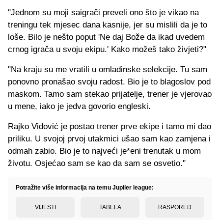
"Jednom su moji saigrači preveli ono što je vikao na
treningu tek mjesec dana kasnije, jer su mislili da je to
loše. Bilo je nešto poput 'Ne daj Bože da ikad uvedem
crnog igrača u svoju ekipu.' Kako možeš tako živjeti?"
"Na kraju su me vratili u omladinske selekcije. Tu sam
ponovno pronašao svoju radost. Bio je to blagoslov pod
maskom. Tamo sam stekao prijatelje, trener je vjerovao
u mene, iako je jedva govorio engleski.
Rajko Vidović je postao trener prve ekipe i tamo mi dao
priliku. U svojoj prvoj utakmici ušao sam kao zamjena i
odmah zabio. Bio je to najveći je*eni trenutak u mom
životu. Osjećao sam se kao da sam se osvetio."
Potražite više informacija na temu Jupiler league:
VIJESTI
TABELA
RASPORED