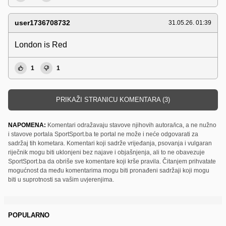
user1736708732
31.05.26. 01:39
London is Red
1
1
PRIKAŽI STRANICU KOMENTARA (3)
NAPOMENA:
Komentari odražavaju stavove njihovih autora/ica, a ne nužno
i stavove portala SportSport.ba te portal ne može i neće odgovarati za
sadržaj tih kometara. Komentari koji sadrže vrijeđanja, psovanja i vulgaran
riječnik mogu biti uklonjeni bez najave i objašnjenja, ali to ne obavezuje
SportSport.ba da obriše sve komentare koji krše pravila. Čitanjem prihvatate
mogućnost da među komentarima mogu biti pronađeni sadržaji koji mogu
biti u suprotnosti sa vašim uvjerenjima.
POPULARNO