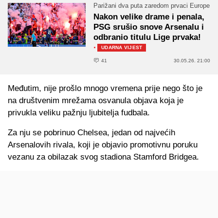
Parižani dva puta zaredom prvaci Europe
Nakon velike drame i penala,
PSG srušio snove Arsenalu i
odbranio titulu Lige prvaka!
·
UDARNA VIJEST
41
30.05.26. 21:00
Međutim, nije prošlo mnogo vremena prije nego što je
na društvenim mrežama osvanula objava koja je
privukla veliku pažnju ljubitelja fudbala.
Za nju se pobrinuo Chelsea, jedan od najvećih
Arsenalovih rivala, koji je objavio promotivnu poruku
vezanu za obilazak svog stadiona Stamford Bridgea.