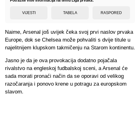
Potražite više informacija na temu Liga prvaka:
VIJESTI
TABELA
RASPORED
Naime, Arsenal još uvijek čeka svoj prvi naslov prvaka
Europe, dok se Chelsea može pohvaliti s dvije titule u
najelitnijem klupskom takmičenju na Starom kontinentu.
Jasno je da je ova provokacija dodatno pojačala
rivalstvo na engleskoj fudbalskoj sceni, a Arsenal će
sada morati pronaći način da se oporavi od velikog
razočaranja i ponovo krene u potragu za europskom
slavom.