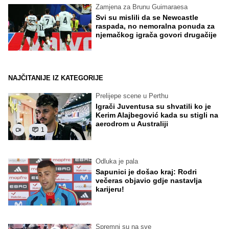
Zamjena za Brunu Guimaraesa
Svi su mislili da se Newcastle
raspada, no nemoralna ponuda za
njemačkog igrača govori drugačije
NAJČITANIJE IZ KATEGORIJE
Prelijepe scene u Perthu
Igrači Juventusa su shvatili ko je
Kerim Alajbegović kada su stigli na
aerodrom u Australiji
1
Odluka je pala
Sapunici je došao kraj: Rodri
večeras objavio gdje nastavlja
karijeru!
Spremni su na sve