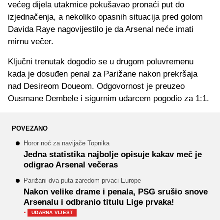
većeg dijela utakmice pokušavao pronaći put do
izjednačenja, a nekoliko opasnih situacija pred golom
Davida Raye nagovijestilo je da Arsenal neće imati
mirnu večer.
Ključni trenutak dogodio se u drugom poluvremenu
kada je dosuđen penal za Parižane nakon prekršaja
nad Desireom Doueom. Odgovornost je preuzeo
Ousmane Dembele i sigurnim udarcem pogodio za 1:1.
POVEZANO
Horor noć za navijače Topnika
Jedna statistika najbolje opisuje kakav meč je
odigrao Arsenal večeras
Parižani dva puta zaredom prvaci Europe
Nakon velike drame i penala, PSG srušio snove
Arsenalu i odbranio titulu Lige prvaka!
·
UDARNA VIJEST