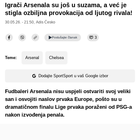
Igrači Arsenala su još u suzama, a već je
stigla ozbiljna provokacija od ljutog rivala!
30.05.26. - 21:50,
Adis Ćesko
3
Poslušajte
članak
Teme:
Arsenal
Chelsea
Dodajte SportSport u vaš Google izbor
Fudbaleri Arsenala nisu uspjeli ostvariti svoj veliki
san i osvojiti naslov prvaka Europe, pošto su u
dramatičnom finalu Lige prvaka poraženi od PSG-a
nakon izvođenja penala.