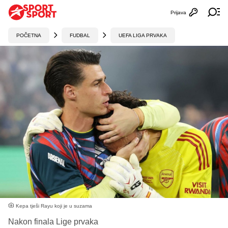
Prijava
Otvori profi
Ot
POČETNA
FUDBAL
UEFA LIGA PRVAKA
Kepa tješi Rayu koji je u suzama
Nakon finala Lige prvaka