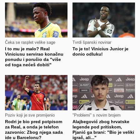
Čeka se rasplet velike sage
Tvrdi španski novinar
I to mu je malo? Real
To je to! Vinicius Junior je
Viniciusu servirao konačnu
donio odluku!
ponudu i poručio da "više
od toga nećeš dobiti"
Poziv koji je sve promijenio
"Problemi" s novim brojem
Rodri je bio pred potpisom
Alajbegović zbog hrvatske
za Real, a onda je telefon
legende pod pritiskom,
zazvonio: Zbog njega sada
Pjanić ga brani: "Bio je veliki
ide u Barcelonu?
igrač, ali..."