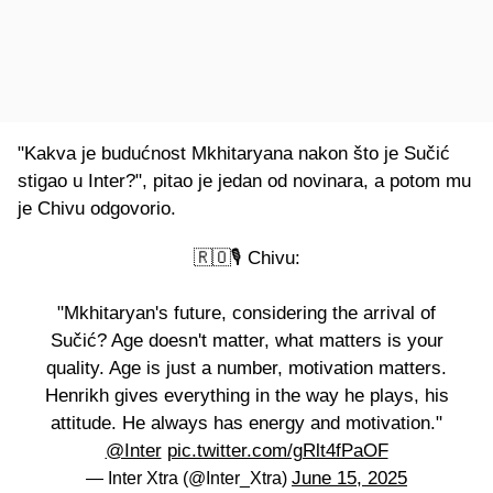
"Kakva je budućnost Mkhitaryana nakon što je Sučić
stigao u Inter?", pitao je jedan od novinara, a potom mu
je Chivu odgovorio.
🇷🇴🎙️ Chivu:
"Mkhitaryan's future, considering the arrival of
Sučić? Age doesn't matter, what matters is your
quality. Age is just a number, motivation matters.
Henrikh gives everything in the way he plays, his
attitude. He always has energy and motivation."
@Inter
pic.twitter.com/gRlt4fPaOF
June 15, 2025
— Inter Xtra (@Inter_Xtra)