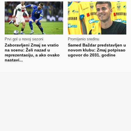
Prvi gol u novoj sezoni
Promijenio sredinu
Zaboravljeni Zmaj se vratio
Samed Baždar predstavljen u
na scenu: Želi nazad u
novom klubu: Zmaj potpisao
reprezentaciju, a ako ovako
ugovor do 2031. godine
nastavi...