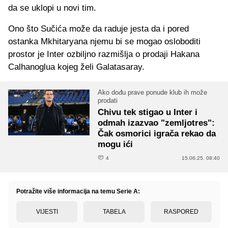
da se uklopi u novi tim.
Ono što Sučića može da raduje jesta da i pored
ostanka Mkhitaryana njemu bi se mogao osloboditi
prostor je Inter ozbiljno razmišlja o prodaji Hakana
Calhanoglua kojeg želi Galatasaray.
Ako dođu prave ponude klub ih može
prodati
Chivu tek stigao u Inter i
odmah izazvao "zemljotres":
Čak osmorici igrača rekao da
mogu ići
4
15.06.25. 08:40
Potražite više informacija na temu Serie A:
VIJESTI
TABELA
RASPORED