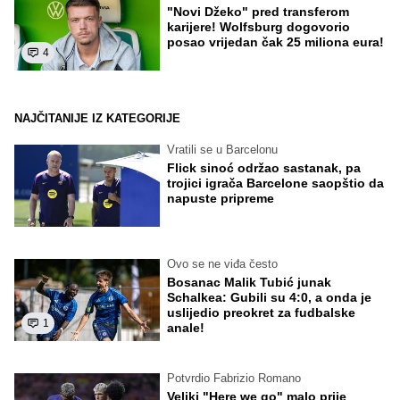
"Novi Džeko" pred transferom
karijere! Wolfsburg dogovorio
posao vrijedan čak 25 miliona eura!
4
NAJČITANIJE IZ KATEGORIJE
Vratili se u Barcelonu
Flick sinoć održao sastanak, pa
trojici igrača Barcelone saopštio da
napuste pripreme
Ovo se ne viđa često
Bosanac Malik Tubić junak
Schalkea: Gubili su 4:0, a onda je
uslijedio preokret za fudbalske
1
anale!
Potvrdio Fabrizio Romano
Veliki "Here we go" malo prije