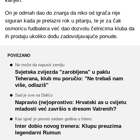
karijeri.
On je odmah dao do znanja da niko od igrača nije
siguran kada je prelazni rok u pitanju, te je za čak
osmoricu fudbalera već dao dozvolu čelnicima kluba da
ih prodaju ukoliko dođu zadovoljavajuće ponude.
POVEZANO
Ne može da napusti zemlju
Svjetska zvijezda "zarobljena" u paklu
Teherana, klub mu poručio: "Ne trebaš nam
više, odlaziš"
Sad je sve na Daliću
Napravio (ne)oprostivo: Hrvatski as u cvijetu
mladosti već završio s dresom Vatrenih?
Kao igrač je proveo sedam godina u Interu
Inter dobio novog trenera: Klupu preuzima
legendarni Rumun