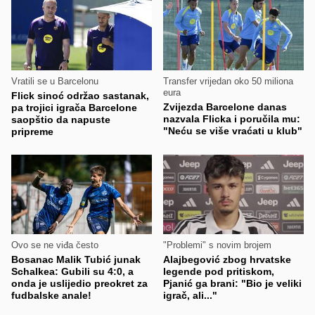
Vratili se u Barcelonu
Transfer vrijedan oko 50 miliona
eura
Flick sinoć održao sastanak,
Zvijezda Barcelone danas
pa trojici igrača Barcelone
nazvala Flicka i poručila mu:
saopštio da napuste
"Neću se više vraćati u klub"
pripreme
Ovo se ne viđa često
"Problemi" s novim brojem
Bosanac Malik Tubić junak
Alajbegović zbog hrvatske
Schalkea: Gubili su 4:0, a
legende pod pritiskom,
onda je uslijedio preokret za
Pjanić ga brani: "Bio je veliki
fudbalske anale!
igrač, ali..."