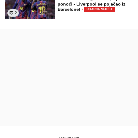
ponoći - Liverpool se pojačao iz
·
Barcelone!
UDARNA VIJEST
2