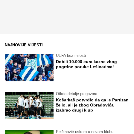
NAJNOVIJE VIJESTI
UEFA bez milosti
Dobili 10.000 eura kazne zbog
pogrdne poruke Lešinarima!
Otkrio detalje pregovora
Košarkaš potvrdio da ga je Partizan
želio, ali je zbog Obradovića
izabrao drugi klub
Pejčinović uskoro u novom klubu