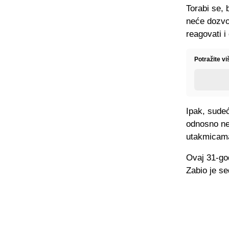
Torabi se, 
neće dozvol
reagovati i
Potražite v
Ipak, sudeć
odnosno ne
utakmicam
Ovaj 31-god
Zabio je s