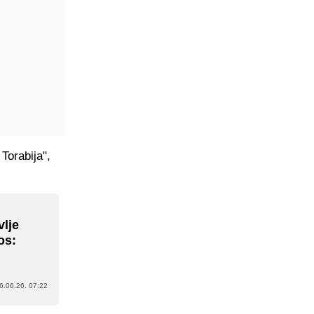
Torabija",
vlje
os:
6.06.26. 07:22