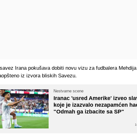
savez Irana pokušava dobiti novu vizu za fudbalera Mehdija 
aopšteno iz izvora bliskih Savezu.
Nestvarne scene
Iranac 'usred Amerike' izveo sla
koje je izazvalo nezapamćen ha
"Odmah ga izbacite sa SP"
1