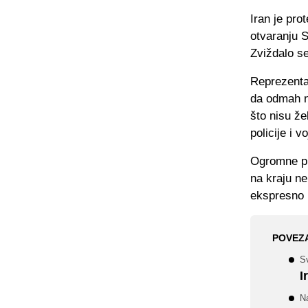
Iran je pr
otvaranju S
Zviždalo se
Reprezentat
da odmah n
što nisu že
policije i v
Ogromne pro
na kraju ne
ekspresno i
POVEZ
Sv
I
N