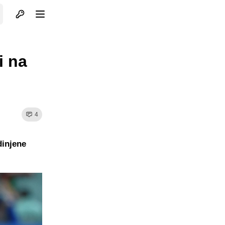
Otvori profil
Otvori meni
i na
4
dinjene