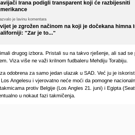
avijači Irana podigli transparent koji će razbijesniti
merikance
azvalo je lavinu komentara
vijet je zgrožen načinom na koji je dočekana himna I
aliforniji: "Zar je to..."
 imali drugog izbora. Pristali su na takvo rješenje, ali sad se 
em. Viza više ne važi krilnom fudbaleru Mehdiju Torabiju.
iza odobrena za samo jedan ulazak u SAD. Već ju je iskoris
 Los Angelesu i vjerovatno neće moći da pomogne nacional
akmicama protiv Belgije (Los Angles 21. juni) i Egipta (Seat
ventualno u nokaut fazi takmičenja.