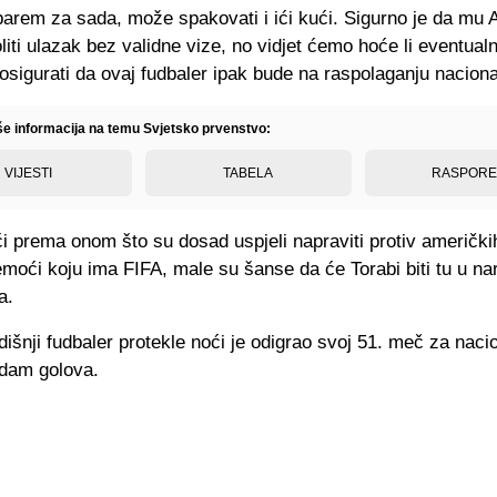
barem za sada, može spakovati i ići kući. Sigurno je da mu 
iti ulazak bez validne vize, no vidjet ćemo hoće li eventual
 osigurati da ovaj fudbaler ipak bude na raspolaganju nacion
iše informacija na temu Svjetsko prvenstvo:
VIJESTI
TABELA
RASPOR
i prema onom što su dosad uspjeli napraviti protiv američkih
moći koju ima FIFA, male su šanse da će Torabi biti tu u n
a.
išnji fudbaler protekle noći je odigrao svoj 51. meč za nacio
edam golova.