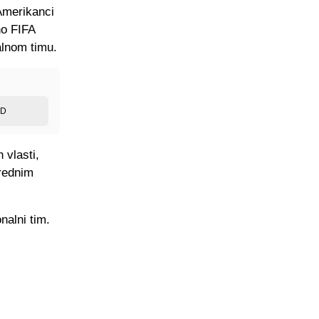
Amerikanci
no FIFA
alnom timu.
ED
 vlasti,
arednim
nalni tim.