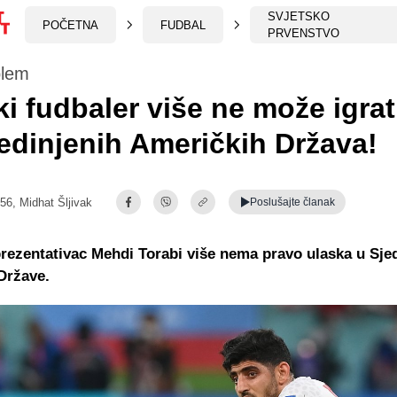
SVJETSKO
POČETNA
FUDBAL
PRVENSTVO
blem
ki fudbaler više ne može igrat
jedinjenih Američkih Država!
:56,
Midhat Šljivak
Poslušajte
članak
prezentativac Mehdi Torabi više nema pravo ulaska u Sje
Države.