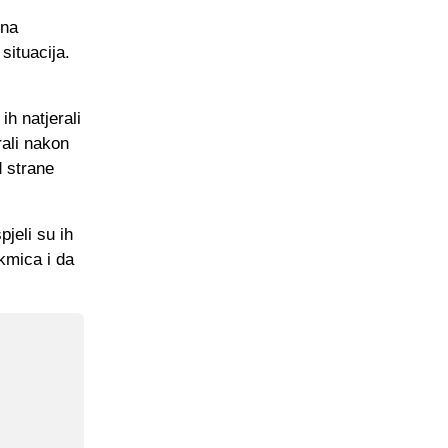
 na
situacija.
ih natjerali
ali nakon
d strane
jeli su ih
kmica i da