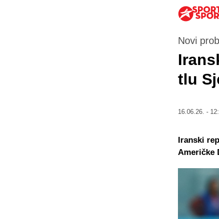
Novi pro
Irans
tlu S
16.06.26. - 12
Iranski re
Američke 