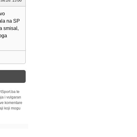
.06.26. 15:00
ovo
ala na SP
a smisal,
voga
tSport.ba te
ja i vulgaran
 sve komentare
ji koji mogu