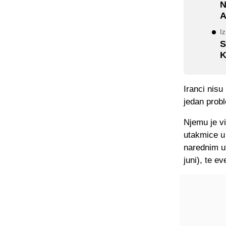
N
A
Iz
S
K
Iranci nisu
jedan probl
Njemu je v
utakmice u
narednim ut
juni), te e