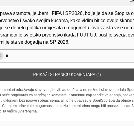
16
prava sramota, je..bem i FIFA i SP2026, bolje je da se Stopira 
prvenstvo i svako svojim kucama, kako vidim bit ce ovdje skand
je se debelo poltika umijesala u nogometu, ovo zaista vise nem
jsramotnije svjetsko prvenstvo ikada FUJ FUJ, poslije svega o
mi je sta se dogadja na SP 2026.
0
PRIKAŽI STRANICU KOMENTARA (4)
omentari odražavaju stavove njihovih autora/ica, a ne nužno i stavove portala Spor
i neće odgovarati za sadržaj tih kometara. Komentari koji sadrže vrijeđanja, psovan
iti uklonjeni bez najave i objašnjenja, ali to ne obavezuje SportSport.ba da obriše
la. Čitanjem prihvatate mogućnost da među komentarima mogu biti pronađeni sadrža
ti sa vašim uvjerenjima.