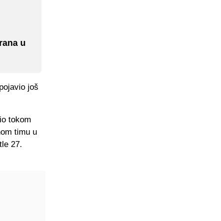
rana u
pojavio još
tio tokom
nom timu u
tle 27.