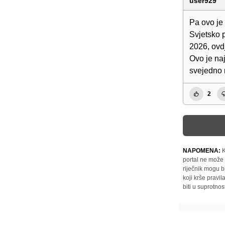
user929
Pa ovo je 
Svjetsko 
2026, ovd
Ovo je na
svejedno 
2
NAPOMENA:
K
portal ne može 
riječnik mogu b
koji krše pravi
biti u suprotnos