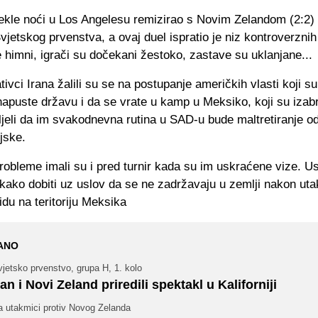
otekle noći u Los Angelesu remizirao s Novim Zelandom (2:2)
vjetskog prvenstva, a ovaj duel ispratio je niz kontroverznih 
 himni, igrači su dočekani žestoko, zastave su uklanjane...
ivci Irana žalili su se na postupanje američkih vlasti koji su 
apuste državu i da se vrate u kamp u Meksiko, koji su izabr
ljeli da im svakodnevna rutina u SAD-u bude maltretiranje o
ojske.
bleme imali su i pred turnir kada su im uskraćene vize. Usp
kako dobiti uz uslov da se ne zadržavaju u zemlji nakon uta
du na teritoriju Meksika
ANO
jetsko prvenstvo, grupa H, 1. kolo
ran i Novi Zeland priredili spektakl u Kaliforniji
a utakmici protiv Novog Zelanda