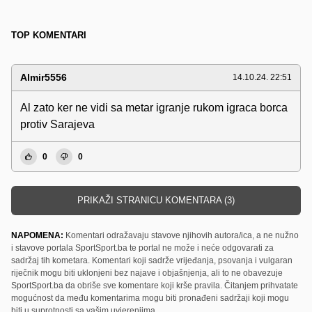
TOP KOMENTARI
Almir5556
14.10.24. 22:51
Al zato ker ne vidi sa metar igranje rukom igraca borca
protiv Sarajeva
0
0
PRIKAŽI STRANICU KOMENTARA (3)
NAPOMENA:
Komentari odražavaju stavove njihovih autora/ica, a ne nužno
i stavove portala SportSport.ba te portal ne može i neće odgovarati za
sadržaj tih kometara. Komentari koji sadrže vrijeđanja, psovanja i vulgaran
riječnik mogu biti uklonjeni bez najave i objašnjenja, ali to ne obavezuje
SportSport.ba da obriše sve komentare koji krše pravila. Čitanjem prihvatate
mogućnost da među komentarima mogu biti pronađeni sadržaji koji mogu
biti u suprotnosti sa vašim uvjerenjima.