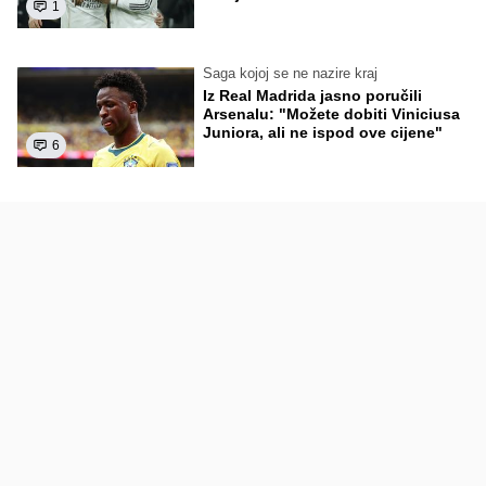
1
Saga kojoj se ne nazire kraj
Iz Real Madrida jasno poručili
Arsenalu: "Možete dobiti Viniciusa
Juniora, ali ne ispod ove cijene"
6