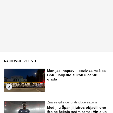
NAJNOVIJE VIJESTI
Manijaci napravili poziv za meč sa
BSK, uslijedio sukob u centru
grada
Zna se gdje će igrati iduće sezone
Mediji u Španiji jutros objavili ono
što se čekalo sedmicama: Vinicius