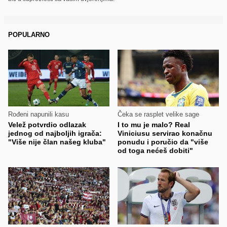
POPULARNO
Rođeni napunili kasu
Čeka se rasplet velike sage
Velež potvrdio odlazak
I to mu je malo? Real
jednog od najboljih igrača:
Viniciusu servirao konačnu
"Više nije član našeg kluba"
ponudu i poručio da "više
od toga nećeš dobiti"