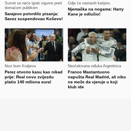
Susret se neće igrati sigurno pred
Gdje će nastaviti karijeru
domaćom publikom
Njemačka na nogama: Harry
Sarajevo potvrdilo pisanja:
Kane je odlučio!
Savez suspendovao Koševo!
Novi bum Kraljeva
Neočekivana odluka Argentinca
Perez otvorio kasu kao nikad
Franco Mastantuono
prije: Real novu zvijezdu
napušta Real Madrid, ali niko
platio 140 miliona eura!
ne može da vjeruje u koji
klub ide