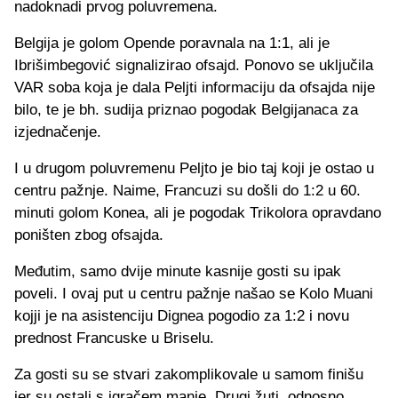
nadoknadi prvog poluvremena.
Belgija je golom Opende poravnala na 1:1, ali je
Ibrišimbegović signalizirao ofsajd. Ponovo se uključila
VAR soba koja je dala Peljti informaciju da ofsajda nije
bilo, te je bh. sudija priznao pogodak Belgijanaca za
izjednačenje.
I u drugom poluvremenu Peljto je bio taj koji je ostao u
centru pažnje. Naime, Francuzi su došli do 1:2 u 60.
minuti golom Konea, ali je pogodak Trikolora opravdano
poništen zbog ofsajda.
Međutim, samo dvije minute kasnije gosti su ipak
poveli. I ovaj put u centru pažnje našao se Kolo Muani
kojji je na asistenciju Dignea pogodio za 1:2 i novu
prednost Francuske u Briselu.
Za gosti su se stvari zakomplikovale u samom finišu
jer su ostali s igračem manje. Drugi žuti, odnosno