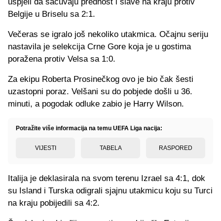
uspjeli da sačuvaju prednost i slave na kraju protiv
Belgije u Briselu sa 2:1.
Večeras se igralo još nekoliko utakmica. Očajnu seriju
nastavila je selekcija Crne Gore koja je u gostima
poražena protiv Velsa sa 1:0.
Za ekipu Roberta Prosinečkog ovo je bio čak šesti
uzastopni poraz. Velšani su do pobjede došli u 36.
minuti, a pogodak odluke zabio je Harry Wilson.
Potražite više informacija na temu UEFA Liga nacija:
VIJESTI
TABELA
RASPORED
Italija je deklasirala na svom terenu Izrael sa 4:1, dok
su Island i Turska odigrali sjajnu utakmicu koju su Turci
na kraju pobijedili sa 4:2.