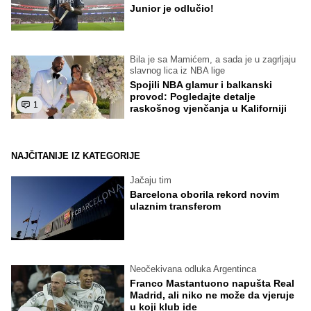
Junior je odlučio!
Bila je sa Mamićem, a sada je u zagrljaju
slavnog lica iz NBA lige
Spojili NBA glamur i balkanski
provod: Pogledajte detalje
1
raskošnog vjenčanja u Kaliforniji
NAJČITANIJE IZ KATEGORIJE
Jačaju tim
Barcelona oborila rekord novim
ulaznim transferom
Neočekivana odluka Argentinca
Franco Mastantuono napušta Real
Madrid, ali niko ne može da vjeruje
u koji klub ide