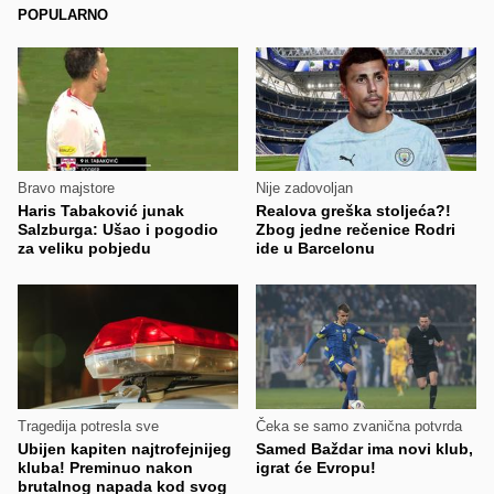
POPULARNO
Bravo majstore
Nije zadovoljan
Haris Tabaković junak
Realova greška stoljeća?!
Salzburga: Ušao i pogodio
Zbog jedne rečenice Rodri
za veliku pobjedu
ide u Barcelonu
Tragedija potresla sve
Čeka se samo zvanična potvrda
Ubijen kapiten najtrofejnijeg
Samed Baždar ima novi klub,
kluba! Preminuo nakon
igrat će Evropu!
brutalnog napada kod svog