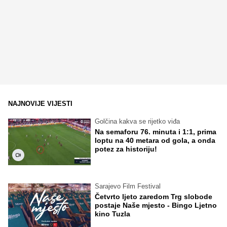
NAJNOVIJE VIJESTI
Golčina kakva se rijetko viđa
Na semaforu 76. minuta i 1:1, prima
loptu na 40 metara od gola, a onda
potez za historiju!
Sarajevo Film Festival
Četvrto ljeto zaredom Trg slobode
postaje Naše mjesto - Bingo Ljetno
kino Tuzla