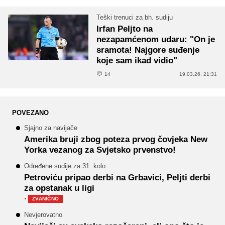
Teški trenuci za bh. sudiju
Irfan Peljto na
nezapamćenom udaru: "On je
sramota! Najgore suđenje
koje sam ikad vidio"
14
19.03.26. 21:31
POVEZANO
Sjajno za navijače
Amerika bruji zbog poteza prvog čovjeka New
Yorka vezanog za Svjetsko prvenstvo!
Određene sudije za 31. kolo
Petroviću pripao derbi na Grbavici, Peljti derbi
za opstanak u ligi
·
ZVANIČNO
Nevjerovatno