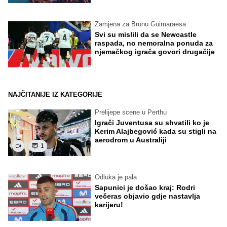
Zamjena za Brunu Guimaraesa
Svi su mislili da se Newcastle
raspada, no nemoralna ponuda za
njemačkog igrača govori drugačije
NAJČITANIJE IZ KATEGORIJE
Prelijepe scene u Perthu
Igrači Juventusa su shvatili ko je
Kerim Alajbegović kada su stigli na
aerodrom u Australiji
1
Odluka je pala
Sapunici je došao kraj: Rodri
večeras objavio gdje nastavlja
karijeru!