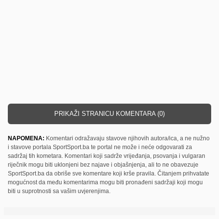
PRIKAŽI STRANICU KOMENTARA (0)
NAPOMENA:
Komentari odražavaju stavove njihovih autora/ica, a ne nužno
i stavove portala SportSport.ba te portal ne može i neće odgovarati za
sadržaj tih kometara. Komentari koji sadrže vrijeđanja, psovanja i vulgaran
riječnik mogu biti uklonjeni bez najave i objašnjenja, ali to ne obavezuje
SportSport.ba da obriše sve komentare koji krše pravila. Čitanjem prihvatate
mogućnost da među komentarima mogu biti pronađeni sadržaji koji mogu
biti u suprotnosti sa vašim uvjerenjima.