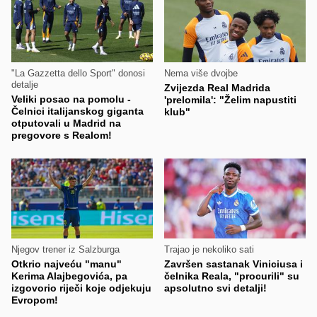
"La Gazzetta dello Sport" donosi
Nema više dvojbe
detalje
Zvijezda Real Madrida
Veliki posao na pomolu -
'prelomila': "Želim napustiti
Čelnici italijanskog giganta
klub"
otputovali u Madrid na
pregovore s Realom!
Njegov trener iz Salzburga
Trajao je nekoliko sati
Otkrio najveću "manu"
Završen sastanak Viniciusa i
Kerima Alajbegovića, pa
čelnika Reala, "procurili" su
izgovorio riječi koje odjekuju
apsolutno svi detalji!
Evropom!