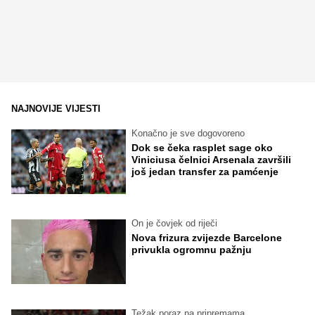
NAJNOVIJE VIJESTI
Konačno je sve dogovoreno
Dok se čeka rasplet sage oko
Viniciusa čelnici Arsenala završili
još jedan transfer za pamćenje
On je čovjek od riječi
Nova frizura zvijezde Barcelone
privukla ogromnu pažnju
Težak poraz na pripremama