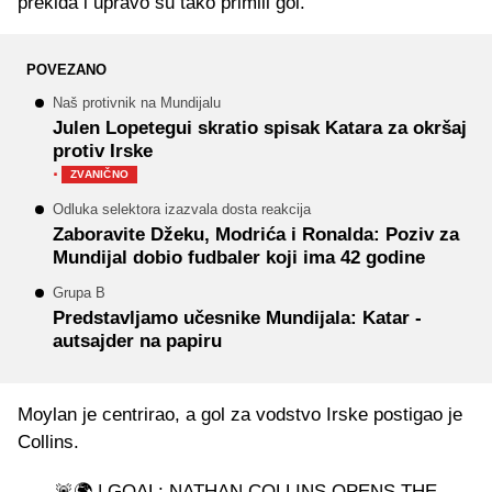
prekida i upravo su tako primili gol.
POVEZANO
Naš protivnik na Mundijalu
Julen Lopetegui skratio spisak Katara za okršaj
protiv Irske
·
ZVANIČNO
Odluka selektora izazvala dosta reakcija
Zaboravite Džeku, Modrića i Ronalda: Poziv za
Mundijal dobio fudbaler koji ima 42 godine
Grupa B
Predstavljamo učesnike Mundijala: Katar -
autsajder na papiru
Moylan je centrirao, a gol za vodstvo Irske postigao je
Collins.
🚨🌍 | GOAL: NATHAN COLLINS OPENS THE