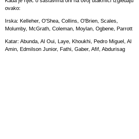
Kada je riječ o sastavima oni na ovoj utakmici izgledaju
ovako:
Irska: Kelleher, O'Shea, Collins, O'Brien, Scales,
Molumby, McGrath, Coleman, Moylan, Ogbene, Parrott
Katar: Abunda, Al Oui, Laye, Khoukhi, Pedro Miguel, Al
Amin, Edmilson Junior, Fathi, Gaber, Afif, Abdurisag