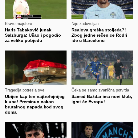
Bravo majstore
Nije zadovoljan
Haris Tabaković junak
Realova greška stoljeća?!
Salzburga: Ušao i pogodio
Zbog jedne rečenice Rodri
za veliku pobjedu
ide u Barcelonu
Tragedija potresla sve
Čeka se samo zvanična potvrda
Ubijen kapiten najtrofejnijeg
Samed Baždar ima novi klub,
kluba! Preminuo nakon
igrat će Evropu!
brutalnog napada kod svog
doma