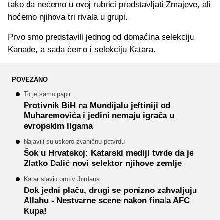
tako da nećemo u ovoj rubrici predstavljati Zmajeve, ali
hoćemo njihova tri rivala u grupi.
Prvo smo predstavili jednog od domaćina selekciju
Kanade, a sada ćemo i selekciju Katara.
POVEZANO
To je samo papir
Protivnik BiH na Mundijalu jeftiniji od
Muharemovića i jedini nemaju igrača u
evropskim ligama
Najavili su uskoro zvaničnu potvrdu
Šok u Hrvatskoj: Katarski mediji tvrde da je
Zlatko Dalić novi selektor njihove zemlje
Katar slavio protiv Jordana
Dok jedni plaču, drugi se ponizno zahvaljuju
Allahu - Nestvarne scene nakon finala AFC
Kupa!