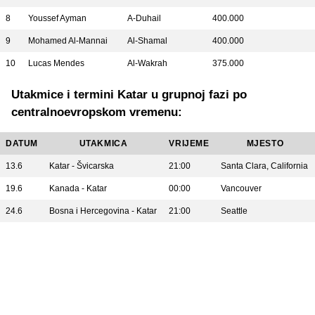
8
Youssef Ayman
A-Duhail
400.000
9
Mohamed Al-Mannai
Al-Shamal
400.000
10
Lucas Mendes
Al-Wakrah
375.000
Utakmice i termini Katar u grupnoj fazi po
centralnoevropskom vremenu:
DATUM
UTAKMICA
VRIJEME
MJESTO
13.6
Katar - Švicarska
21:00
Santa Clara, California
19.6
Kanada - Katar
00:00
Vancouver
24.6
Bosna i Hercegovina - Katar
21:00
Seattle