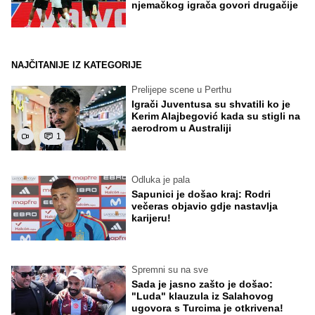
njemačkog igrača govori drugačije
NAJČITANIJE IZ KATEGORIJE
Prelijepe scene u Perthu
Igrači Juventusa su shvatili ko je
Kerim Alajbegović kada su stigli na
aerodrom u Australiji
1
Odluka je pala
Sapunici je došao kraj: Rodri
večeras objavio gdje nastavlja
karijeru!
Spremni su na sve
Sada je jasno zašto je došao:
"Luda" klauzula iz Salahovog
ugovora s Turcima je otkrivena!