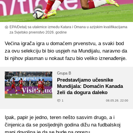
EPA/Detalj sa utakmice između Katara i Omana u azijskim kvalifikacijama
za Svjetsko prvenstvo 2026. godine
Većina igrača igra u domaćem prvenstvu, a svaki bod
za ovu selekciju bi bio uspjeh na Mundijalu, naravno da
bi njihov plasman u nokaut fazu bio veliko iznenađenje.
Grupa B
Predstavljamo učesnike
Mundijala: Domaćin Kanada
želi da dogura daleko
1
08.05.26. 22:00
Ipak, papir je jedno, teren nešto sasvim drugo, a i
činjenica da se posljednjih godina dižu na fudbalskoj
mapi dovoljna je da se bude na oprezu.