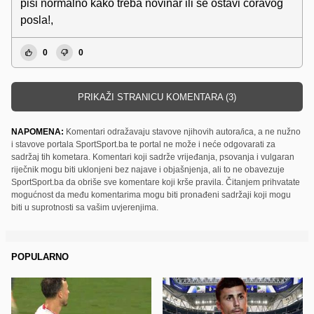
piši normalno kako treba novinar ili se ostavi ćoravog
posla!,
0
0
PRIKAŽI STRANICU KOMENTARA (3)
NAPOMENA:
Komentari odražavaju stavove njihovih autora/ica, a ne nužno
i stavove portala SportSport.ba te portal ne može i neće odgovarati za
sadržaj tih kometara. Komentari koji sadrže vrijeđanja, psovanja i vulgaran
riječnik mogu biti uklonjeni bez najave i objašnjenja, ali to ne obavezuje
SportSport.ba da obriše sve komentare koji krše pravila. Čitanjem prihvatate
mogućnost da među komentarima mogu biti pronađeni sadržaji koji mogu
biti u suprotnosti sa vašim uvjerenjima.
POPULARNO