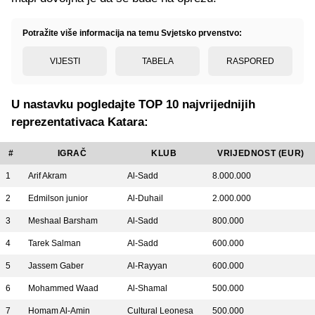
Potražite više informacija na temu Svjetsko prvenstvo:
VIJESTI
TABELA
RASPORED
U nastavku pogledajte TOP 10 najvrijednijih
reprezentativaca Katara:
#
IGRAČ
KLUB
VRIJEDNOST (EUR)
1
Arif Akram
Al-Sadd
8.000.000
2
Edmilson junior
Al-Duhail
2.000.000
3
Meshaal Barsham
Al-Sadd
800.000
4
Tarek Salman
Al-Sadd
600.000
5
Jassem Gaber
Al-Rayyan
600.000
6
Mohammed Waad
Al-Shamal
500.000
7
Homam Al-Amin
Cultural Leonesa
500.000