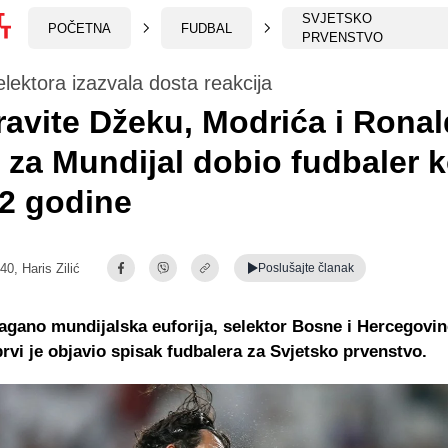
SVJETSKO
POČETNA
FUDBAL
PRVENSTVO
lektora izazvala dosta reakcija
avite Džeku, Modrića i Ronal
 za Mundijal dobio fudbaler k
2 godine
:40,
Haris Zilić
Poslušajte
članak
lagano mundijalska euforija, selektor Bosne i Hercegovin
rvi je objavio spisak fudbalera za Svjetsko prvenstvo.