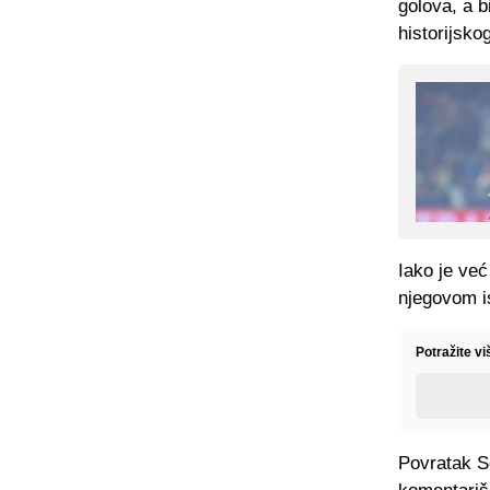
golova, a b
historijsk
Iako je već
njegovom is
Potražite v
Povratak So