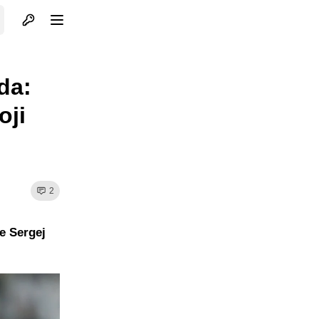
Otvori profil
Otvori meni
da:
oji
2
e Sergej