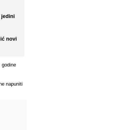
 jedini
ić novi
. godine
ne napuniti