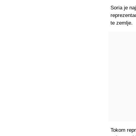
Soria je na
reprezentac
te zemlje.
Tokom repre