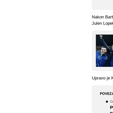
Nakon Barba
Julen Lopet
Upravo je K
POVEZ
G
P
p