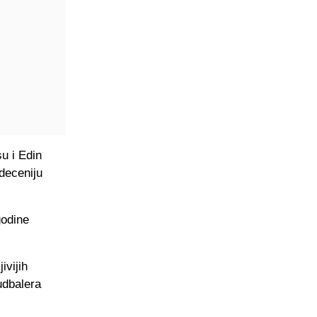
su i Edin
 deceniju
godine
ivijih
udbalera