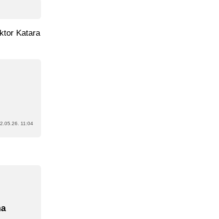
ektor Katara
2.05.26. 11:04
na