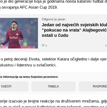
io je dio generacije koja je godinama nosila katarski fudbal 
og osvajanja AFC Asian Cup 2019.
Odgovor je jasan
Jedan od najvećih svjetskih kl
"pokucao na vrata" Alajbegović
ostali u čudu
2
1
 u petoj deceniji života, selektor Katara očigledno i dalje vjer
kustvu i liderstvu u svlačionici.
iše informacija na temu Svjetsko prvenstvo:
VIJESTI
TABELA
RASPOR
rije izazvao je brojne reakcije na društvenim mrežama, gdje