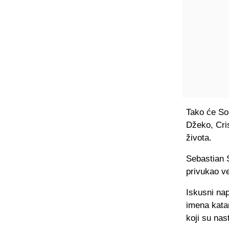
Tako će Sor
Džeko, Cris
života.
Sebastian S
privukao ve
Iskusni nap
imena katar
koji su nas