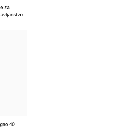
je za
žavljanstvo
igao 40