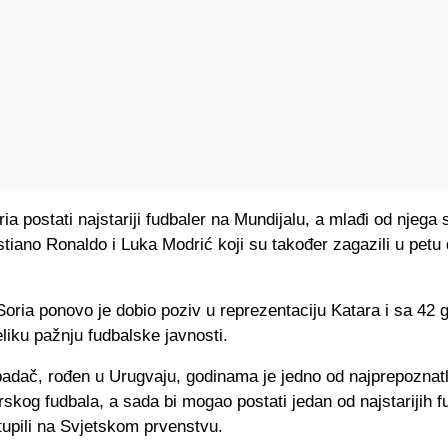
ia postati najstariji fudbaler na Mundijalu, a mlađi od njega 
tiano Ronaldo i Luka Modrić koji su također zagazili u petu
oria ponovo je dobio poziv u reprezentaciju Katara i sa 42 
liku pažnju fudbalske javnosti.
adač, rođen u Urugvaju, godinama je jedno od najprepoznatlj
skog fudbala, a sada bi mogao postati jedan od najstarijih f
tupili na Svjetskom prvenstvu.