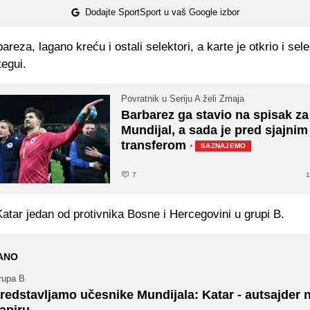
Dodajte SportSport u vaš Google izbor
reza, lagano kreću i ostali selektori, a karte je otkrio i sel
egui.
Povratnik u Seriju A želi Zmaja
Barbarez ga stavio na spisak za
Mundijal, a sada je pred sjajnim
transferom
·
SAZNAJEMO
7
1
atar jedan od protivnika Bosne i Hercegovini u grupi B.
ANO
rupa B
redstavljamo učesnike Mundijala: Katar - autsajder 
apiru