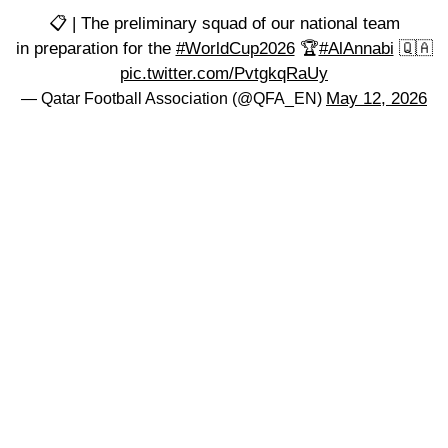
📋 | The preliminary squad of our national team
in preparation for the
#WorldCup2026
🏆
#AlAnnabi
🇶🇦
pic.twitter.com/PvtgkqRaUy
May 12, 2026
— Qatar Football Association (@QFA_EN)