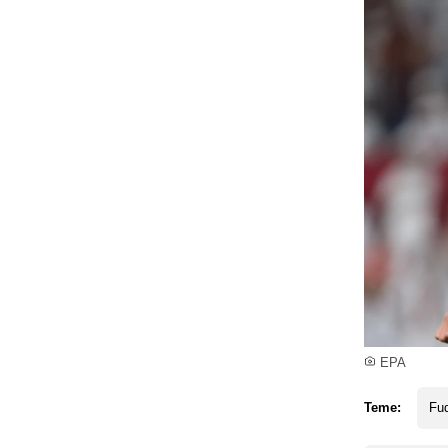
EPA
Teme:
Fud