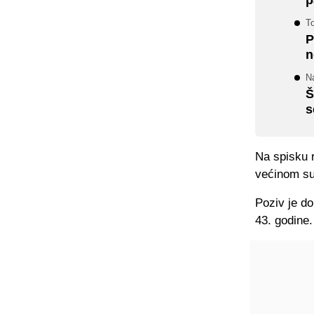
To
P
n
Na
Š
s
Na spisku r
većinom su 
Poziv je do
43. godine.