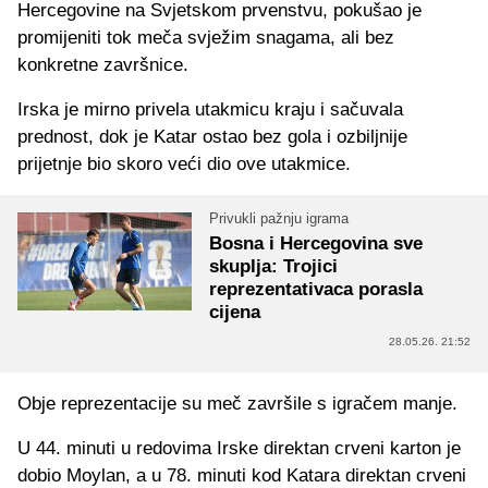
Hercegovine na Svjetskom prvenstvu, pokušao je
promijeniti tok meča svježim snagama, ali bez
konkretne završnice.
Irska je mirno privela utakmicu kraju i sačuvala
prednost, dok je Katar ostao bez gola i ozbiljnije
prijetnje bio skoro veći dio ove utakmice.
Privukli pažnju igrama
Bosna i Hercegovina sve
skuplja: Trojici
reprezentativaca porasla
cijena
28.05.26. 21:52
Obje reprezentacije su meč završile s igračem manje.
U 44. minuti u redovima Irske direktan crveni karton je
dobio Moylan, a u 78. minuti kod Katara direktan crveni