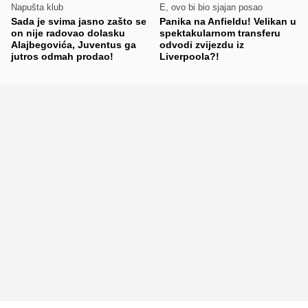
Napušta klub
E, ovo bi bio sjajan posao
Sada je svima jasno zašto se
Panika na Anfieldu! Velikan u
on nije radovao dolasku
spektakularnom transferu
Alajbegovića, Juventus ga
odvodi zvijezdu iz
jutros odmah prodao!
Liverpoola?!