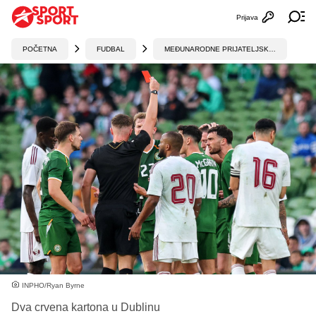
Prijava
Otvori profi
Ot
POČETNA
FUDBAL
MEĐUNARODNE PRIJATELJSKE UTAKMICE
INPHO/Ryan Byrne
Dva crvena kartona u Dublinu