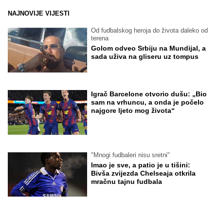
NAJNOVIJE VIJESTI
Od fudbalskog heroja do života daleko od
terena
Golom odveo Srbiju na Mundijal, a
sada uživa na gliseru uz tompus
Igrač Barcelone otvorio dušu: „Bio
sam na vrhuncu, a onda je počelo
najgore ljeto mog života“
"Mnogi fudbaleri nisu sretni"
Imao je sve, a patio je u tišini:
Bivša zvijezda Chelseaja otkrila
mračnu tajnu fudbala