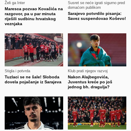
Želi ga Inter
Susret se neće igrati sigurno pred
domaćom publikom
Maresca pozvao Kovačića na
Sarajevo potvrdilo pisanja:
razgovor, pa u par minuta
Savez suspendovao Koševo!
riješili sudbinu hrvatskog
veznjaka
Stigla i potvrda
Klub prati njegov razvoj
Tuzlaci se ne šale! Sloboda
Nakon Alajbegovića,
dovela pojačanje iz Sarajeva
Juventus kreće po još
jednog bh. dragulja?