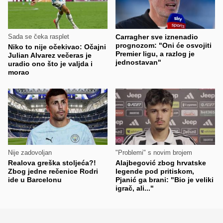
Sada se čeka rasplet
Carragher sve iznenadio
prognozom: "Oni će osvojiti
Niko to nije očekivao: Očajni
Premier ligu, a razlog je
Julian Alvarez večeras je
jednostavan"
uradio ono što je valjda i
morao
Nije zadovoljan
"Problemi" s novim brojem
Realova greška stoljeća?!
Alajbegović zbog hrvatske
Zbog jedne rečenice Rodri
legende pod pritiskom,
ide u Barcelonu
Pjanić ga brani: "Bio je veliki
igrač, ali..."