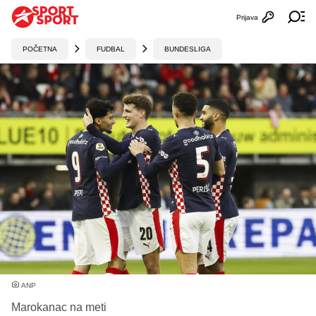
Prijava
Otvori profi
Ot
POČETNA
FUDBAL
BUNDESLIGA
ANP
Marokanac na meti