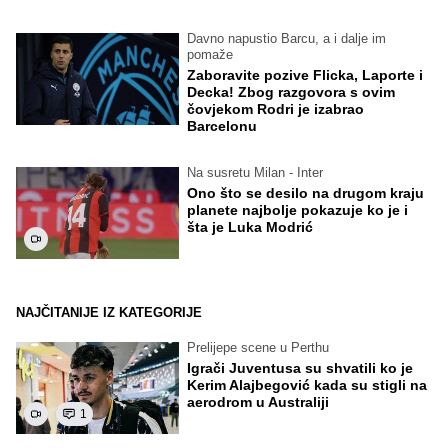
Davno napustio Barcu, a i dalje im
pomaže
Zaboravite pozive Flicka, Laporte i
Decka! Zbog razgovora s ovim
čovjekom Rodri je izabrao
Barcelonu
Na susretu Milan - Inter
Ono što se desilo na drugom kraju
planete najbolje pokazuje ko je i
šta je Luka Modrić
NAJČITANIJE IZ KATEGORIJE
Prelijepe scene u Perthu
Igrači Juventusa su shvatili ko je
Kerim Alajbegović kada su stigli na
aerodrom u Australiji
1