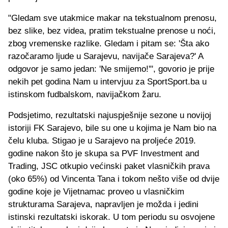
"Gledam sve utakmice makar na tekstualnom prenosu,
bez slike, bez videa, pratim tekstualne prenose u noći,
zbog vremenske razlike. Gledam i pitam se: 'Šta ako
razočaramo ljude u Sarajevu, navijače Sarajeva?' A
odgovor je samo jedan: 'Ne smijemo!'", govorio je prije
nekih pet godina Nam u intervjuu za SportSport.ba u
istinskom fudbalskom, navijačkom žaru.
Podsjetimo, rezultatski najuspješnije sezone u novijoj
istoriji FK Sarajevo, bile su one u kojima je Nam bio na
čelu kluba. Stigao je u Sarajevo na proljeće 2019.
godine nakon što je skupa sa PVF Investment and
Trading, JSC otkupio većinski paket vlasničkih prava
(oko 65%) od Vincenta Tana i tokom nešto više od dvije
godine koje je Vijetnamac proveo u vlasničkim
strukturama Sarajeva, napravljen je možda i jedini
istinski rezultatski iskorak. U tom periodu su osvojene