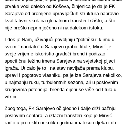
prvaka vodi daleko od Koševa, činjenica je da je FK
Sarajevo od promjene upravljačkih struktura napravio
kvalitativni skok na globalnom transfer tržištu, a što
nije prošlo neprimjećeno ni na dalekom istoku.
I dok je Nam, uživajući povoljniju "političku" klimu u
svom "mandatu" u Sarajevu grabio titule, Mirvić je
svoje vrijeme iskoristio gradeći brend i podizao
specifičnu težinu imena Sarajeva na svjetskoj pijaci
igrača. Uticalo je to i na stav navijača prema klubu,
upravi i pogotovo vlasniku, pa je iza Sarajeva nekoliko,
u najmanju ruku, turbulentnih sezona, ali u poslovnim
krugovima potencijal brenda cijeni se više od titula u
vitrini.
Zbog toga, FK Sarajevo očigledno i dalje drži pažnju
poslovnih centara, a izlazni transferi koje je Mirvić
radio u proteklih nekoliko godina imali su odjeka i do