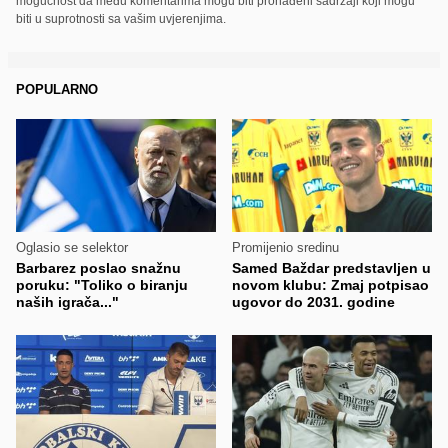
mogućnost da među komentarima mogu biti pronađeni sadržaji koji mogu
biti u suprotnosti sa vašim uvjerenjima.
POPULARNO
Oglasio se selektor
Promijenio sredinu
Barbarez poslao snažnu
Samed Baždar predstavljen u
poruku: "Toliko o biranju
novom klubu: Zmaj potpisao
naših igrača..."
ugovor do 2031. godine