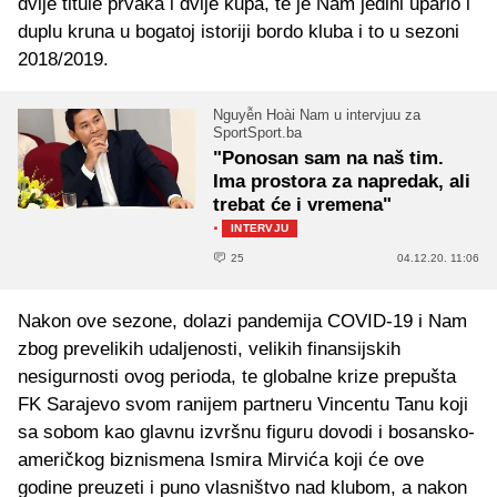
dvije titule prvaka i dvije kupa, te je Nam jedini upario i
duplu kruna u bogatoj istoriji bordo kluba i to u sezoni
2018/2019.
Nguyễn Hoài Nam u intervjuu za
SportSport.ba
"Ponosan sam na naš tim.
Ima prostora za napredak, ali
trebat će i vremena"
·
INTERVJU
25
04.12.20. 11:06
Nakon ove sezone, dolazi pandemija COVID-19 i Nam
zbog prevelikih udaljenosti, velikih finansijskih
nesigurnosti ovog perioda, te globalne krize prepušta
FK Sarajevo svom ranijem partneru Vincentu Tanu koji
sa sobom kao glavnu izvršnu figuru dovodi i bosansko-
američkog biznismena Ismira Mirvića koji će ove
godine preuzeti i puno vlasništvo nad klubom, a nakon