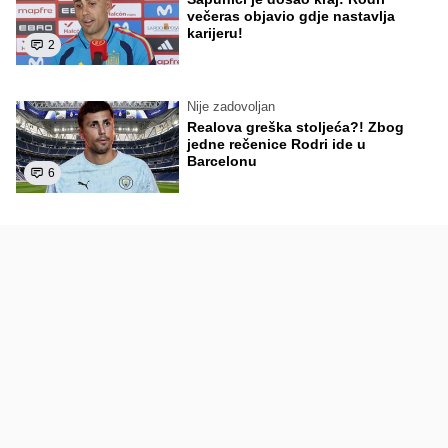
večeras objavio gdje nastavlja
karijeru!
2
Nije zadovoljan
Realova greška stoljeća?! Zbog
jedne rečenice Rodri ide u
Barcelonu
6