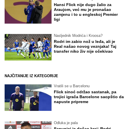
Hansi Flick nije dugo žalio za
Araujom, već mu je pronašao
zamjenu i to u engleskoj Premier
ligi
Nasljednik Modrića i Kroosa?
Rodri im zabio nož u leđa, ali je
Real našao novog veznjaka! Taj
transfer niko živ nije očekivao
NAJČITANIJE IZ KATEGORIJE
Vratili se u Barcelonu
Flick sinoć održao sastanak, pa
trojici igrača Barcelone saopštio da
napuste pripreme
Odluka je pala
Sapunici je došao kraj: Rodri