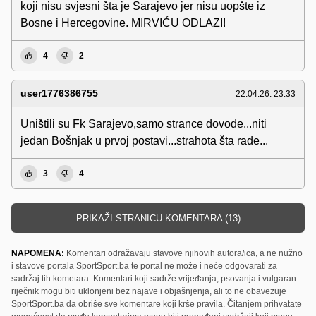
koji nisu svjesni šta je Sarajevo jer nisu uopšte iz
Bosne i Hercegovine. MIRVIĆU ODLAZI!
4
2
user1776386755
22.04.26. 23:33
Uništili su Fk Sarajevo,samo strance dovode...niti
jedan Bošnjak u prvoj postavi...strahota šta rade...
3
4
PRIKAŽI STRANICU KOMENTARA (13)
NAPOMENA:
Komentari odražavaju stavove njihovih autora/ica, a ne nužno
i stavove portala SportSport.ba te portal ne može i neće odgovarati za
sadržaj tih kometara. Komentari koji sadrže vrijeđanja, psovanja i vulgaran
riječnik mogu biti uklonjeni bez najave i objašnjenja, ali to ne obavezuje
SportSport.ba da obriše sve komentare koji krše pravila. Čitanjem prihvatate