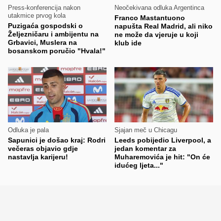
Press-konferencija nakon
Neočekivana odluka Argentinca
utakmice prvog kola
Franco Mastantuono
Puzigaća gospodski o
napušta Real Madrid, ali niko
Željezničaru i ambijentu na
ne može da vjeruje u koji
Grbavici, Muslera na
klub ide
bosanskom poručio "Hvala!"
Odluka je pala
Sjajan meč u Chicagu
Sapunici je došao kraj: Rodri
Leeds pobijedio Liverpool, a
večeras objavio gdje
jedan komentar za
nastavlja karijeru!
Muharemovića je hit: "On će
idućeg ljeta..."