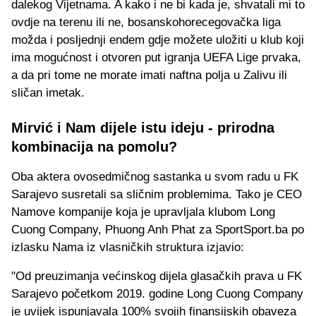
dalekog Vijetnama. A kako i ne bi kada je, shvatali mi to
ovdje na terenu ili ne, bosanskohorecegovačka liga
možda i posljednji endem gdje možete uložiti u klub koji
ima mogućnost i otvoren put igranja UEFA Lige prvaka,
a da pri tome ne morate imati naftna polja u Zalivu ili
sličan imetak.
Mirvić i Nam dijele istu ideju - prirodna
kombinacija na pomolu?
Oba aktera ovosedmičnog sastanka u svom radu u FK
Sarajevo susretali sa sličnim problemima. Tako je CEO
Namove kompanije koja je upravljala klubom Long
Cuong Company, Phuong Anh Phat za SportSport.ba po
izlasku Nama iz vlasničkih struktura izjavio:
"Od preuzimanja većinskog dijela glasačkih prava u FK
Sarajevo početkom 2019. godine Long Cuong Company
je uvijek ispunjavala 100% svojih finansijskih obaveza