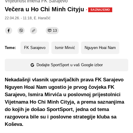
Vrijednost imena FK Sarajevo
Večera u Ho Chi Minh Cityju
·
SAZNAJEMO
22.04.26. - 11:18,
E. Haračić
13
Teme:
FK Sarajevo
Ismir Mirvić
Nguyen Hoai Nam
Dodajte SportSport u vaš Google izbor
Nekadašnji vlasnik upravljačkih prava FK Sarajevo
Nguyen Hoai Nam ugostio je prvog čovjeka FK
Sarajevo, Ismira Mirvića u poslovnoj prijestolnici
Vijetnama Ho Chi Minh Cityja, a prema saznanjima
do kojih je došao SportSport, jedna od tema
razgovora bile su i poslovne strategije kluba sa
Koševa.