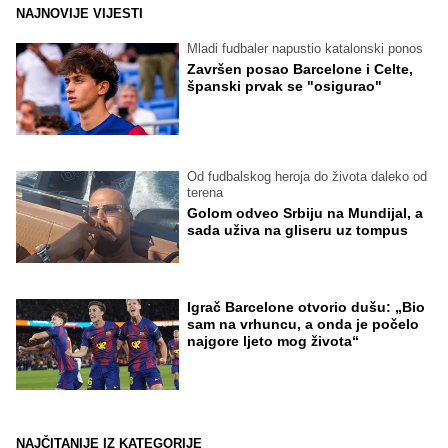
NAJNOVIJE VIJESTI
Mladi fudbaler napustio katalonski ponos
Završen posao Barcelone i Celte,
španski prvak se "osigurao"
Od fudbalskog heroja do života daleko od
terena
Golom odveo Srbiju na Mundijal, a
sada uživa na gliseru uz tompus
Igrač Barcelone otvorio dušu: „Bio
sam na vrhuncu, a onda je počelo
najgore ljeto mog života“
NAJČITANIJE IZ KATEGORIJE