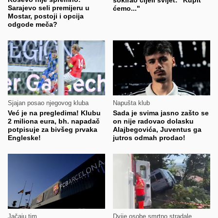
šokirao cijeli svijet: "Kupit
Sarajevo seli premijeru u
ćemo..."
Mostar, postoji i opcija
odgode meča?
Sjajan posao njegovog kluba
Napušta klub
Već je na pregledima! Klubu
Sada je svima jasno zašto se
2 miliona eura, bh. napadač
on nije radovao dolasku
potpisuje za bivšeg prvaka
Alajbegovića, Juventus ga
Engleske!
jutros odmah prodao!
Jačaju tim
Dvije osobe smrtno stradale