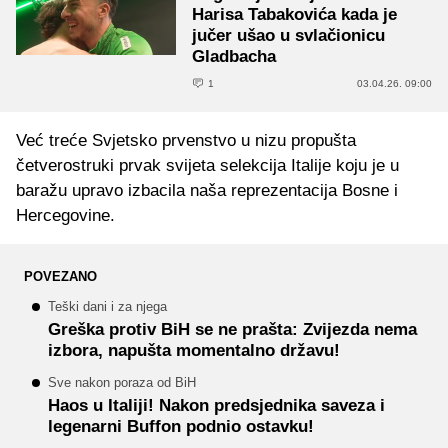
Harisa Tabakovića kada je
jučer ušao u svlačionicu
Gladbacha
1
03.04.26. 09:00
Već treće Svjetsko prvenstvo u nizu propušta
četverostruki prvak svijeta selekcija Italije koju je u
baražu upravo izbacila naša reprezentacija Bosne i
Hercegovine.
POVEZANO
Teški dani i za njega
Greška protiv BiH se ne prašta: Zvijezda nema
izbora, napušta momentalno državu!
Sve nakon poraza od BiH
Haos u Italiji! Nakon predsjednika saveza i
legenarni Buffon podnio ostavku!