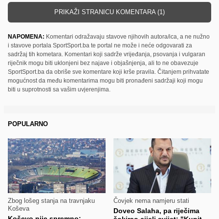
PRIKAŽI STRANICU KOMENTARA (1)
NAPOMENA:
Komentari odražavaju stavove njihovih autora/ica, a ne nužno
i stavove portala SportSport.ba te portal ne može i neće odgovarati za
sadržaj tih kometara. Komentari koji sadrže vrijeđanja, psovanja i vulgaran
riječnik mogu biti uklonjeni bez najave i objašnjenja, ali to ne obavezuje
SportSport.ba da obriše sve komentare koji krše pravila. Čitanjem prihvatate
mogućnost da među komentarima mogu biti pronađeni sadržaji koji mogu
biti u suprotnosti sa vašim uvjerenjima.
POPULARNO
Zbog lošeg stanja na travnjaku
Čovjek nema namjeru stati
Koševa
Doveo Salaha, pa riječima
Koševo nije spremno: