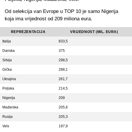
Od selekcija van Evrope u TOP 10 je samo Nigerija
koja ima vrijednost od 209 miliona eura.
REPREZENTACIJA
VRIJEDNOST (MIL. EURA)
Italija
833,5
Danska
375
Srbija
298,5
Grčka
288,1
Ukrajina
261,7
Poljska
214,5
Nigerija
209
Mađarska
205,6
Rusija
205,3
Vels
197,9