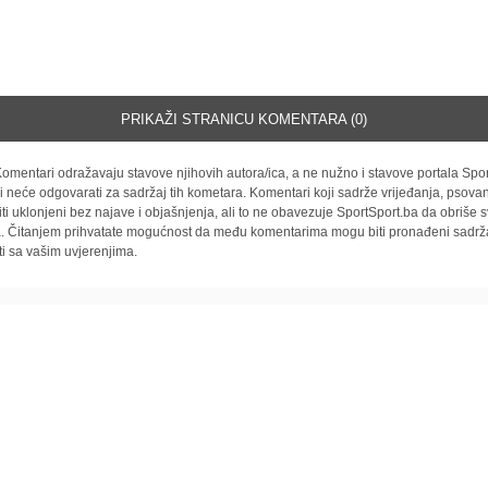
PRIKAŽI STRANICU KOMENTARA (0)
omentari odražavaju stavove njihovih autora/ica, a ne nužno i stavove portala Spor
i neće odgovarati za sadržaj tih kometara. Komentari koji sadrže vrijeđanja, psovan
iti uklonjeni bez najave i objašnjenja, ali to ne obavezuje SportSport.ba da obriše
la. Čitanjem prihvatate mogućnost da među komentarima mogu biti pronađeni sadrža
ti sa vašim uvjerenjima.