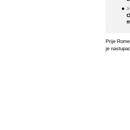
Jo
O
m
Prije Rome,
je nastupao