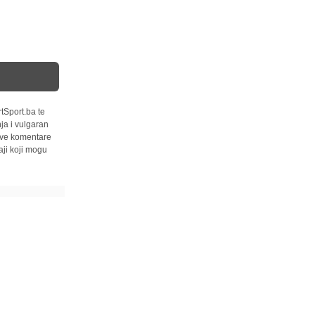
tSport.ba te
ja i vulgaran
 sve komentare
ji koji mogu