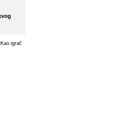
akvog
 Kao igrač