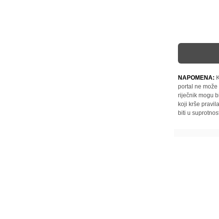
NAPOMENA:
K
portal ne može 
riječnik mogu b
koji krše pravi
biti u suprotnos