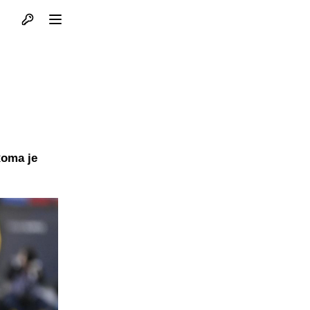
Otvori profil
Otvori meni
Roma je