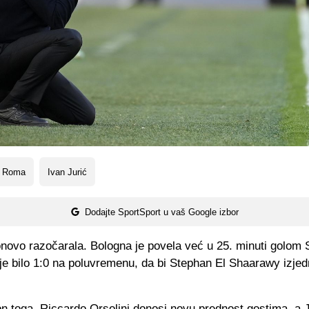
 Roma
Ivan Jurić
Dodajte SportSport u vaš Google izbor
novo razočarala. Bologna je povela već u 25. minuti golom 
je bilo 1:0 na poluvremenu, da bi Stephan El Shaarawy izjed
n toga, Riccardo Orsolini donosi novu prednost gostima, a 