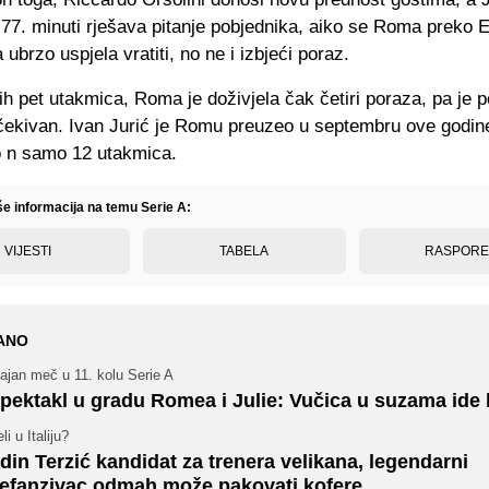
77. minuti rješava pitanje pobjednika, aiko se Roma preko E
ubrzo uspjela vratiti, no ne i izbjeći poraz.
ih pet utakmica, Roma je doživjela čak četiri poraza, pa je 
čekivan. Ivan Jurić je Romu preuzeo u septembru ove godine
o n samo 12 utakmica.
še informacija na temu Serie A:
VIJESTI
TABELA
RASPOR
ANO
ajan meč u 11. kolu Serie A
pektakl u gradu Romea i Julie: Vučica u suzama ide 
li u Italiju?
din Terzić kandidat za trenera velikana, legendarni
efanzivac odmah može pakovati kofere