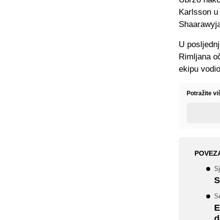
Karlsson u 
Shaarawyja 
U posljednj
Rimljana o
ekipu vodi
Potražite vi
POVEZ
Sj
S
Se
E
d