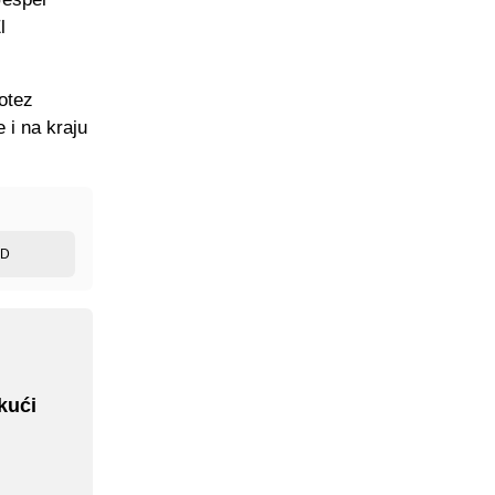
l
potez
 i na kraju
ED
kući