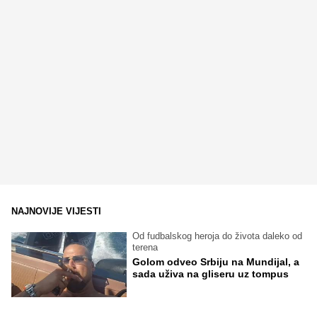
NAJNOVIJE VIJESTI
Od fudbalskog heroja do života daleko od
terena
Golom odveo Srbiju na Mundijal, a
sada uživa na gliseru uz tompus