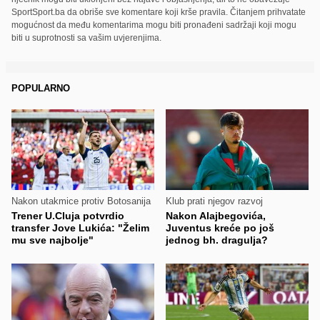
SportSport.ba da obriše sve komentare koji krše pravila. Čitanjem prihvatate
mogućnost da među komentarima mogu biti pronađeni sadržaji koji mogu
biti u suprotnosti sa vašim uvjerenjima.
POPULARNO
Nakon utakmice protiv Botosanija
Klub prati njegov razvoj
Trener U.Cluja potvrdio
Nakon Alajbegovića,
transfer Jove Lukića: "Želim
Juventus kreće po još
mu sve najbolje"
jednog bh. dragulja?