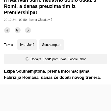
Hrvat Ivan Jurić nedavno dobio otkaz u
Romi, a danas preuzima tim iz
Premiershipa!
20.12.24. - 09:50,
Esmer Oštraković
Teme:
Ivan Jurić
Southampton
Dodajte SportSport u vaš Google izbor
Ekipa Southamptona, prema informacijama
Fabrizija Romana, danas će dobiti novog trenera.