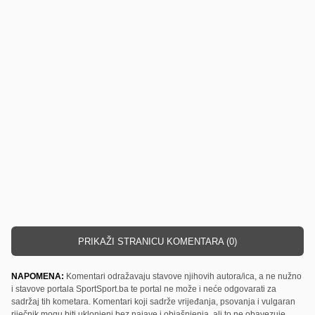
PRIKAŽI STRANICU KOMENTARA (0)
NAPOMENA:
Komentari odražavaju stavove njihovih autora/ica, a ne nužno
i stavove portala SportSport.ba te portal ne može i neće odgovarati za
sadržaj tih kometara. Komentari koji sadrže vrijeđanja, psovanja i vulgaran
riječnik mogu biti uklonjeni bez najave i objašnjenja, ali to ne obavezuje