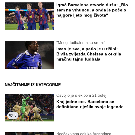
Igrač Barcelone otvorio dušu: „Bio
sam na vrhuncu, a onda je počelo
najgore ljeto mog života“
"Mnogi fudbaleri nisu sretni"
Imao je sve, a patio je u tišini:
Bivša zvijezda Chelseaja otkrila
mračnu tajnu fudbala
NAJČITANIJE IZ KATEGORIJE
Osvojio je s ekipom 21 trofej
Kraj jedne ere: Barcelona se i
definitivno riješila svoje legende
5
Neočekivana odluka Argentinca