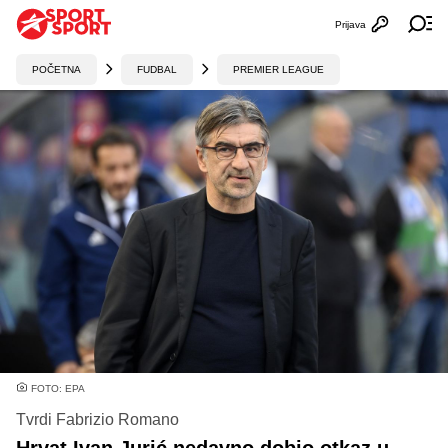
Prijava
Otvori profi
Ot
POČETNA
FUDBAL
PREMIER LEAGUE
FOTO: EPA
Tvrdi Fabrizio Romano