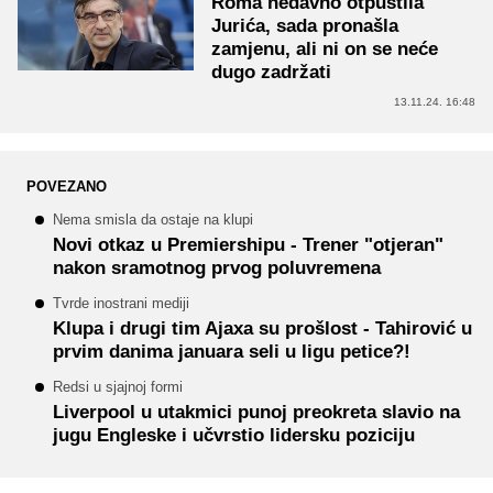
Roma nedavno otpustila
Jurića, sada pronašla
zamjenu, ali ni on se neće
dugo zadržati
13.11.24. 16:48
POVEZANO
Nema smisla da ostaje na klupi
Novi otkaz u Premiershipu - Trener "otjeran"
nakon sramotnog prvog poluvremena
Tvrde inostrani mediji
Klupa i drugi tim Ajaxa su prošlost - Tahirović u
prvim danima januara seli u ligu petice?!
Redsi u sjajnoj formi
Liverpool u utakmici punoj preokreta slavio na
jugu Engleske i učvrstio lidersku poziciju