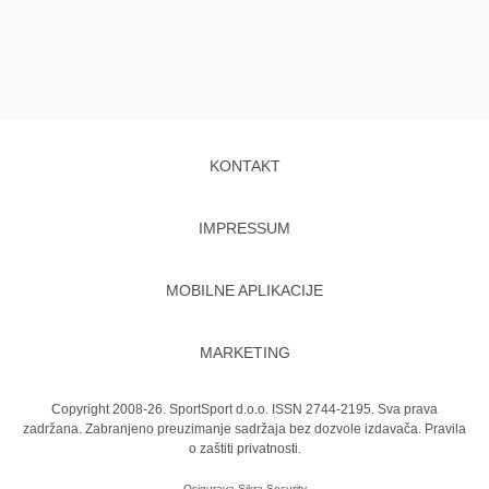
KONTAKT
IMPRESSUM
MOBILNE APLIKACIJE
MARKETING
Copyright 2008-26. SportSport d.o.o. ISSN 2744-2195. Sva prava
zadržana. Zabranjeno preuzimanje sadržaja bez dozvole izdavača.
Pravila
o zaštiti privatnosti.
Osigurava
Sikra Security